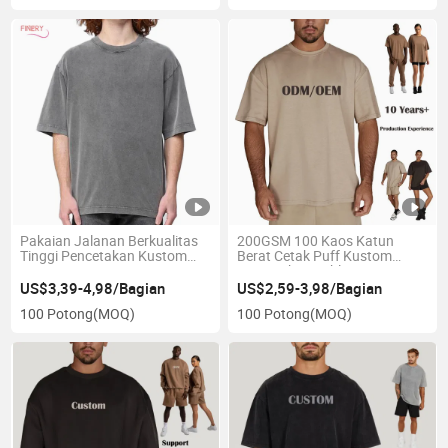
Unisex
Pakaian Jalanan Berkualitas
200GSM 100 Kaos Katun
Tinggi Pencetakan Kustom
Berat Cetak Puff Kustom
100%Cotton Kaos Kosong
Pencetakan Sublimasi Kaos
Polos Dicuci Oversized Desain
Polos Leher Bulat Bahu Jatuh
US$3,39-4,98/Bagian
US$2,59-3,98/Bagian
Bahu Jatuh Kaos Kustom
Oversized Kustom Pria T Shirt
100 Potong
(MOQ)
100 Potong
(MOQ)
Vintage Dicuci Asam Pria Kaos
Pabrik
Oversize