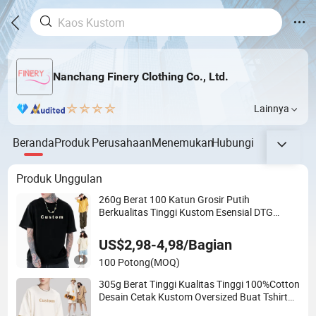
Nanchang Finery Clothing Co., Ltd.
Lainnya
Beranda
Produk
Perusahaan
Menemukan
Hubungi
Produk Unggulan
260g Berat 100 Katun Grosir Putih
Berkualitas Tinggi Kustom Esensial DTG
Kustom Kosong Polos Unisex Oversized Drop
Shoulder Kaos Pria T Shirt Cetak
US$2,98-4,98/Bagian
100 Potong
(MOQ)
305g Berat Tinggi Kualitas Tinggi 100%Cotton
Desain Cetak Kustom Oversized Buat Tshirt
Sendiri Unisex Cetak Puff Bahu Jatuh Putih