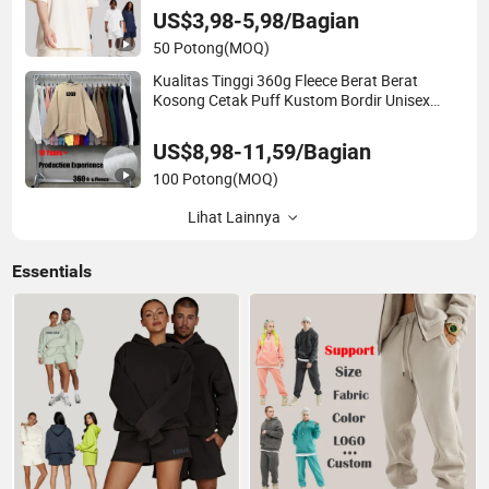
Kosong Polos T Shirt untuk Pria
US$3,98-5,98/Bagian
50 Potong
(MOQ)
Kualitas Tinggi 360g Fleece Berat Berat
Kosong Cetak Puff Kustom Bordir Unisex
Oversize Pullover Sudaderas Dijahit Kustom
Pria Hoodie Esensial
US$8,98-11,59/Bagian
100 Potong
(MOQ)
Lihat Lainnya
Essentials