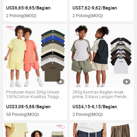
Katun Unisex Bahu Jatuh
Anak Fleece Grosir dengan
Logo Kustom Bordir 3D
Logo Kustom Celana Jogging
US$6,65-8,65/Bagian
US$7,62-9,62/Bagian
Sweater Crewneck Kosong
Desainer Luar Ruangan untuk
2 Potong
(MOQ)
2 Potong
(MOQ)
Perempuan Timbul
Anak Laki-laki
Produsen Kaos 305g Unisex
285g Kontras Raglan Anak
100%Cotton Kualitas Tinggi
prime; S Kaos Lengan Pendek
Berat Berat Bordir Pakaian
Merek Fashion Amerika Katun
Anak Musim Panas Logo
Pria
US$3,08-5,88/Bagian
US$4,15-6,15/Bagian
Kustom Fashion Tren Kaos
50 Potong
(MOQ)
2 Potong
(MOQ)
Anak Kosong