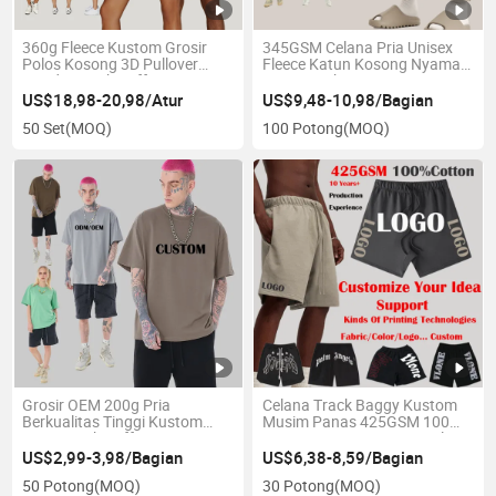
360g Fleece Kustom Grosir
345GSM Celana Pria Unisex
Polos Kosong 3D Pullover
Fleece Katun Kosong Nyaman
Hoodie Cetak Puff Sweater
Jogger Pakaian Grosir Desain
Oversized Setelan Pria Bordir
Kustom Pakaian Celana
US$18,98-20,98/Atur
US$9,48-10,98/Bagian
Hoodie Jogging
Sweatpants Menumpuk
50 Set
(MOQ)
100 Potong
(MOQ)
Grosir OEM 200g Pria
Celana Track Baggy Kustom
Berkualitas Tinggi Kustom
Musim Panas 425GSM 100
Logo Cetak Puff 100 Katun
Katun Pinggang Tinggi Celana
Polos Kosong Desain Kaos
Pria Grosir Pria Kosong Sweat
US$2,99-3,98/Bagian
US$6,38-8,59/Bagian
Streetwear Sendiri Kaos
Essentials Sepeda Streetwear
50 Potong
(MOQ)
30 Potong
(MOQ)
Oversize Kustom T Shirt
Olahraga Pendek Unisex