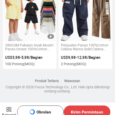
280GSM Pakaian Anak Musim
Penjualan Panas 100%Cotton
Panas Unisex 100%Cotton
Celana Warna Solid Celana
Celana Pendek Sweatpants
Santai Anak Laki-laki dan
Dasar Tinggi Polos untuk Pria
Perempuan Celana Vintage
US$3,98-5,98/Bagian
US$9,98-12,98/Bagian
dengan Logo Kustom Cetak
Anak Laki-laki
100 Potong
(MOQ)
2 Potong
(MOQ)
Puff Essentials Streetwear
Produk Terlaris
Wawasan
Copyright © 2026 Focus Technology Co., Ltd. Hak cipta dilindungi
undang-undang.
Obrolan
Kirim Permintaan
Kategori