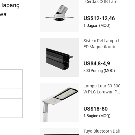
l Cerdas COB Lamp
 lapang
u LED Terbenam Da
awa
pat Dimerubah Pilih
US$12-12,46
an CCT
1 Bagian (MOQ)
Sistem Rel Lampu L
ED Magnetik untuk
M20 dan M35
US$4,8-4,9
300 Potong (MOQ)
Lampu Luar 50-300
W PLC Lorawan Ph
otocell Lampu LED
Pintar Jalan untuk
US$18-80
Penerangan Area P
ublik Jalan Perkota
1 Bagian (MOQ)
an
Tuya Bluetooth Dali