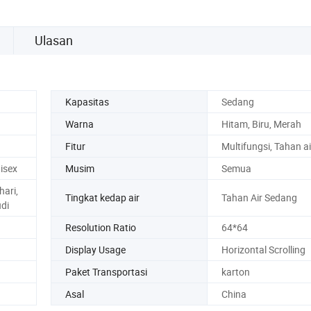
Ulasan
Kapasitas
Sedang
Warna
Hitam, Biru, Merah
Fitur
Multifungsi, Tahan ai
isex
Musim
Semua
ari,
Tingkat kedap air
Tahan Air Sedang
di
Resolution Ratio
64*64
Display Usage
Horizontal Scrolling
Paket Transportasi
karton
Asal
China