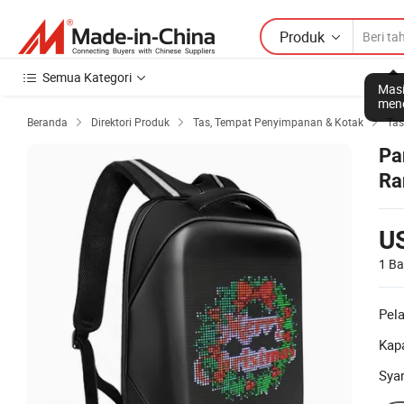
Produk
Semua Kategori
Masi
mene
Beranda
Direktori Produk
Tas, Tempat Penyimpanan & Kotak
Tas



Pa
Ra
U
1 Ba
Pel
Kapa
Sya