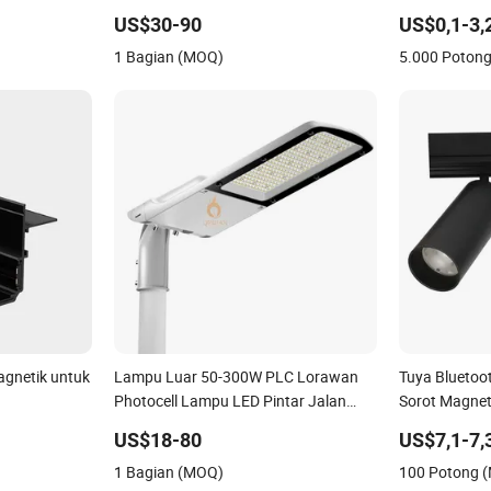
Strip
Garansi Bulan 200W Perumahan
Interior Blue
US$30-90
US$0,1-3,
Lampu Jalan, 150W Penerangan
Dalam Ruanga
1 Bagian (MOQ)
5.000 Poton
Jalan LED dengan ENEC
Jauh IC Dapa
Bohlam LED
gnetik untuk
Lampu Luar 50-300W PLC Lorawan
Tuya Bluetoo
Photocell Lampu LED Pintar Jalan
Sorot Magneti
untuk Penerangan Area Publik Jalan
US$18-80
US$7,1-7,
Perkotaan
1 Bagian (MOQ)
100 Potong 