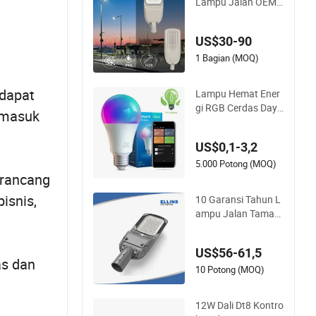
Lampu Jalan OEM/
ODM Merek Kustom
Baru 60 Garansi Bul
US$30-90
an 200W Perumaha
n Lampu Jalan, 150
1 Bagian (MOQ)
W Penerangan Jala
n LED dengan ENEC
 dapat
Lampu Hemat Ener
gi RGB Cerdas Daya
rmasuk
Tinggi Pencahayaa
n Darurat Interior Bl
US$0,1-3,2
uetooth 85-265V Do
b WiFi Dalam Ruang
5.000 Potong (MOQ)
irancang
an Tuya Kontrol Jar
ak Jauh IC Dapat Di
isnis,
10 Garansi Tahun L
mmable E27 B22 Bo
ampu Jalan Taman
hlam LED
LED Solar Zigbee Lo
ra/Iot Penerangan
US$56-61,5
Jalan Lampu Jalan
as dan
LED
10 Potong (MOQ)
12W Dali Dt8 Kontro