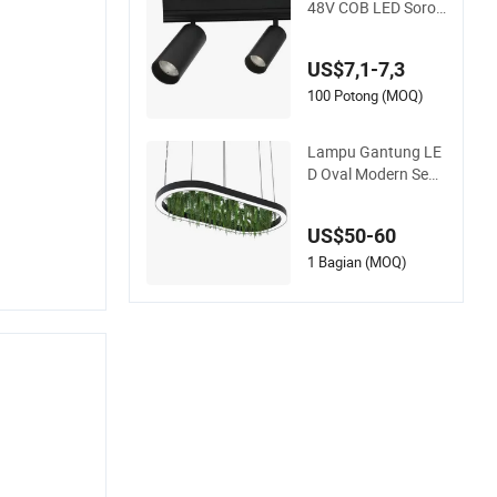
48V COB LED Sorot
Magnetik Pintar Tra
cklight
US$7,1-7,3
100 Potong (MOQ)
Lampu Gantung LE
D Oval Modern Sede
rhana dengan Cinci
n Bulat yang Dapat
US$50-60
Diredam untuk Rua
ng Tamu, Ruang Ma
1 Bagian (MOQ)
kan, Kamar Tidur, A
ula, dan Dalam Rum
ah