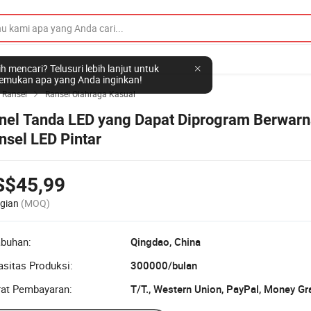
h mencari? Telusuri lebih lanjut untuk
mukan apa yang Anda inginkan!
 Ransel
Ransel Olahraga Kasual

nel Tanda LED yang Dapat Diprogram Berwar
nsel LED Pintar
S$45,99
gian
(MOQ)
abuhan:
Qingdao, China
sitas Produksi:
300000/bulan
rat Pembayaran:
T/T., Western Union, PayPal, Money G