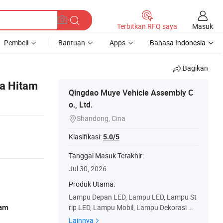
Masuk
Terbitkan RFQ saya
Pembeli
Bantuan
Apps
Bahasa Indonesia
Bagikan
na Hitam
Qingdao Muye Vehicle Assembly C
o., Ltd.
Shandong, Cina

Klasifikasi:
5.0/5
Tanggal Masuk Terakhir:
Jul 30, 2026
Produk Utama:
Lampu Depan LED, Lampu LED, Lampu St
ram
rip LED, Lampu Mobil, Lampu Dekorasi Mo
bil, Lampu Interior Mobil, Lampu Ambient,
Lainnya