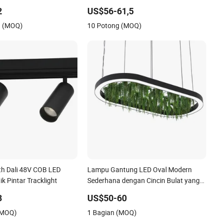
tooth 85-265V Dob WiFi
Penerangan Jalan Lampu Jalan LED
2
US$56-61,5
n Tuya Kontrol Jarak
g (MOQ)
10 Potong (MOQ)
t Dimmable E27 B22
th Dali 48V COB LED
Lampu Gantung LED Oval Modern
k Pintar Tracklight
Sederhana dengan Cincin Bulat yang
Dapat Diredam untuk Ruang Tamu,
3
US$50-60
Ruang Makan, Kamar Tidur, Aula, dan
(MOQ)
1 Bagian (MOQ)
Dalam Rumah