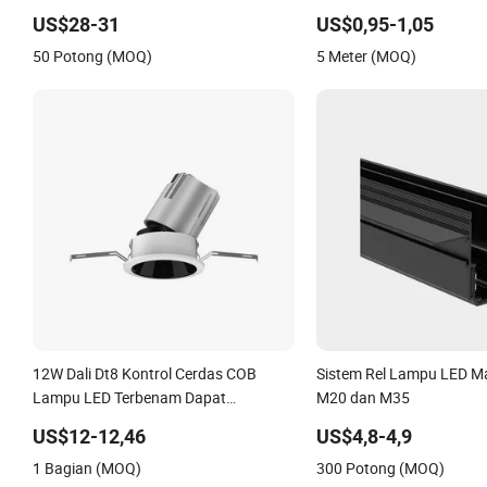
Tira De Luz LED COB LED 
US$28-31
US$0,95-1,05
50 Potong (MOQ)
5 Meter (MOQ)
12W Dali Dt8 Kontrol Cerdas COB
Sistem Rel Lampu LED Ma
Lampu LED Terbenam Dapat
M20 dan M35
Dimerubah Pilihan CCT
US$12-12,46
US$4,8-4,9
1 Bagian (MOQ)
300 Potong (MOQ)