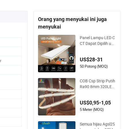
Orang yang menyukai ini juga
menyukai
Panel Lampu LED C
CT Dapat Dipilih unt
uk Ruang Apa Saja
US$28-31
r
50 Potong (MOQ)
COB Csp Strip Putih
Ra90 8mm 320LED
s 12V/24V 5.4W La
mpu LED Tira De Lu
US$0,95-1,05
z LED COB LED Stri
p
5 Meter (MOQ)
Semua hijau Agsl25