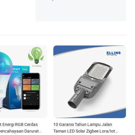
Batang Lampu LED, Lampu Offroad, Lam
pu Peringatan Strobe
 Energi RGB Cerdas
10 Garansi Tahun Lampu Jalan
Pencahayaan Darurat
Taman LED Solar Zigbee Lora/Iot