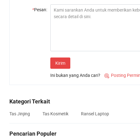
*
Pesan:
Kirim
Ini bukan yang Anda cari?
Posting Permi

Kategori Terkait
Tas Jinjing
Tas Kosmetik
Ransel Laptop
Pencarian Populer