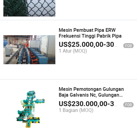
Mesin Pembuat Pipa ERW
Frekuensi Tinggi Pabrik Pipa
US$
25.000,00
-
300.000,00
FOB
1 Atur
(MOQ)
Mesin Pemotongan Gulungan
Baja Galvanis Nc, Gulungan
Aluminium, Gulungan Baja Tahan
US$
230.000,00
-
300.000,00
FOB
Karat, Lembaran Baja
1 Bagian
(MOQ)