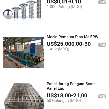
US$
0,01
-
0,10
FOB
1.000 Potong
(MOQ)
Mesin Pembuat Pipa Ms ERW
US$
25.000,00
-
300.000,00
FOB
1 Atur
(MOQ)
Panel Jaring Penguat Beton
Panel Las
US$
18,00
-
21,00
FOB
50 Gulungan
(MOQ)