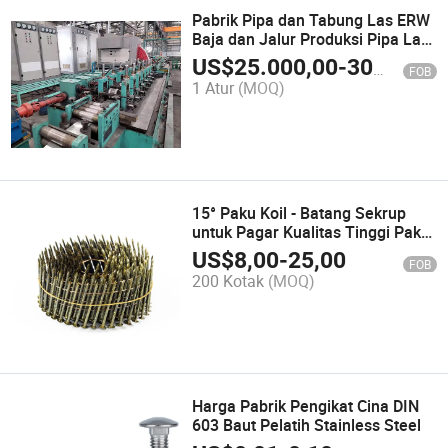
Pabrik Pipa dan Tabung Las ERW
Baja dan Jalur Produksi Pipa Las
Jalinan Lurus
US$
25.000,00
-
300.000,00
FOB
1 Atur
(MOQ)
15° Paku Koil - Batang Sekrup
untuk Pagar Kualitas Tinggi Paku
Koil Terkolasi Pabrik untuk
US$
8,00
-
25,00
FOB
Penggunaan Senapan Paku
200 Kotak
(MOQ)
Pneumatik
Harga Pabrik Pengikat Cina DIN
603 Baut Pelatih Stainless Steel