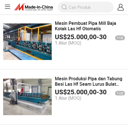
Mesin Pembuat Pipa Mill Baja
Kotak Las Hf Otomatis
US$
25.000,00
-
300.000,00
FOB
1 Atur
(MOQ)
Mesin Produksi Pipa dan Tabung
Besi Las Hf Seam Lurus Bulat
Persegi Persegi Panjang Pabrik
US$
25.000,00
-
300.000,00
FOB
Tabung Baja
1 Atur
(MOQ)