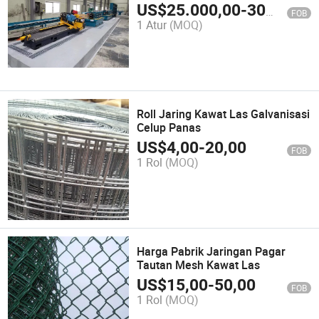
US$
25.000,00
-
300.000,00
FOB
1 Atur
(MOQ)
Roll Jaring Kawat Las Galvanisasi
Celup Panas
US$
4,00
-
20,00
FOB
1 Rol
(MOQ)
Harga Pabrik Jaringan Pagar
Tautan Mesh Kawat Las
US$
15,00
-
50,00
FOB
1 Rol
(MOQ)