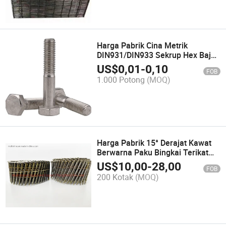
Harga Pabrik Cina Metrik
DIN931/DIN933 Sekrup Hex Baja
Tahan Karat
US$
0,01
-
0,10
FOB
1.000 Potong
(MOQ)
Harga Pabrik 15° Derajat Kawat
Berwarna Paku Bingkai Terikat
Batang Sekrup Paku Baja
US$
10,00
-
28,00
FOB
Galvanis Gulungan Paku Cincin
200 Kotak
(MOQ)
Palet Kayu Paku Gulungan Paku
Kawat