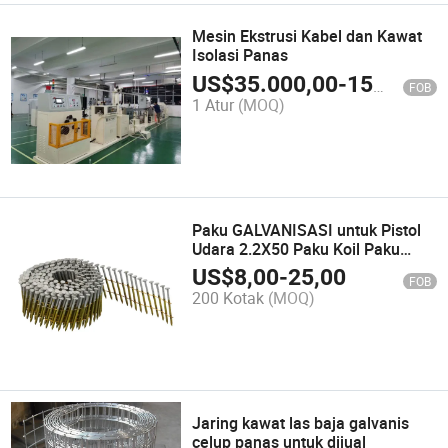
Mesin Ekstrusi Kabel dan Kawat
Isolasi Panas
US$
35.000,00
-
150.000,00
FOB
1 Atur
(MOQ)
Paku GALVANISASI untuk Pistol
Udara 2.2X50 Paku Koil Paku
Sekrup Batang Biasa
US$
8,00
-
25,00
FOB
200 Kotak
(MOQ)
Jaring kawat las baja galvanis
celup panas untuk dijual