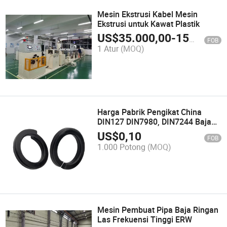
Mesin Ekstrusi Kabel Mesin
Ekstrusi untuk Kawat Plastik
US$
35.000,00
-
150.000,00
FOB
1 Atur
(MOQ)
Harga Pabrik Pengikat China
DIN127 DIN7980, DIN7244 Baja
Tahan Karat 304, 316 Washer
US$
0,10
FOB
Pegas Koil Ganda Mesin
1.000 Potong
(MOQ)
Mesin Pembuat Pipa Baja Ringan
Las Frekuensi Tinggi ERW