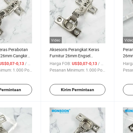
Video
Vide
eras Perabotan
Aksesoris Perangkat Keras
Peran
 26mm Cangkir
Furnitur 26mm Engsel
26mm
ser pada Besi
Tersembunyi Dua Arah Besi
Besi 
/ Bagian
Harga FOB:
/ Bagian
Harg
US$0,07-0,13
US$0,07-0,13
 Dapur Pintu
Inset Pintu Dapur Bisagras
Dapur
nimum:
1.000 Potong
Pesanan Minimum:
1.000 Potong
Pesa
et Engsel
Kabinet Furnitur
Overl
 Permintaan
Kirim Permintaan