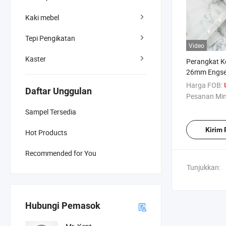
Kaki mebel
Tepi Pengikatan
Video
Kaster
Perangkat Ke
26mm Engse
Dua Arah unt
Harga FOB:
Daftar Unggulan
Dapur Besi B
Pesanan Mi
Sampel Tersedia
Kirim
Hot Products
Recommended for You
Tunjukkan:
Hubungi Pemasok