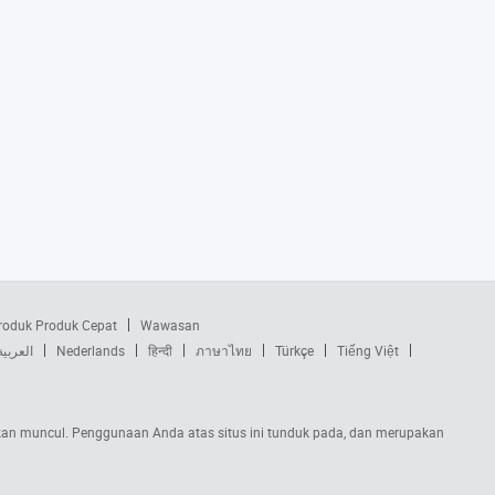
roduk Produk Cepat
Wawasan
العربية
Nederlands
हिन्दी
ภาษาไทย
Türkçe
Tiếng Việt
s akan muncul. Penggunaan Anda atas situs ini tunduk pada, dan merupakan