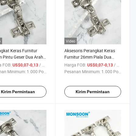
o
Video
gkat Keras Furnitur
Aksesoris Perangkat Keras
 Pintu Geser Dua Arah
Furnitur 26mm Piala Dua
Tersembunyi Inset Pintu
Arah Setengah Tumpang
a FOB:
/ Bagian
Harga FOB:
/ Bagian
US$0,07-0,13
US$0,07-0,13
 Bisagras Kabinet
Tindih Geser pada Bisagras
nan Minimum:
1.000 Potong
Pesanan Minimum:
1.000 Potong
ay Penuh Engsel Furnitur
Besi Tersembunyi Pintu
Furnitur Kabinet Dapur
Furnitur Engsel
Kirim Permintaan
Kirim Permintaan