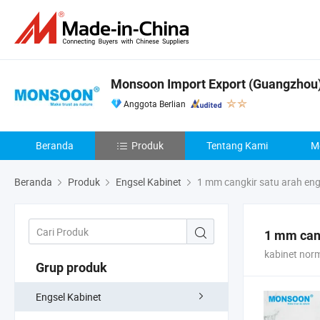
Monsoon Import Export (Guangzhou)
Anggota Berlian
Beranda
Produk
Tentang Kami
M
Beranda
Produk
Engsel Kabinet
1 mm cangkir satu arah eng
1 mm cang
kabinet nor
Grup produk
Engsel Kabinet