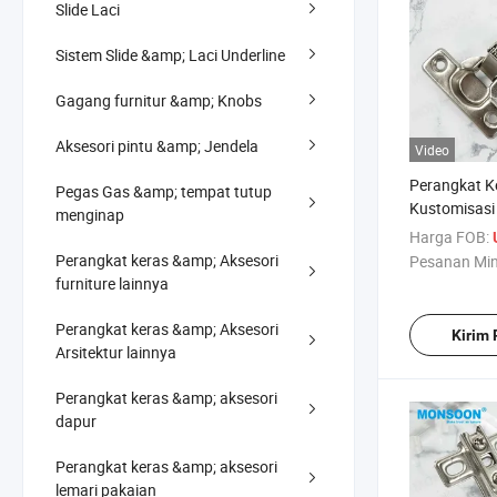
Slide Laci
Sistem Slide &amp; Laci Underline
Gagang furnitur &amp; Knobs
Aksesori pintu &amp; Jendela
Video
Perangkat K
Pegas Gas &amp; tempat tutup
Kustomisasi
menginap
Dua Arah Ge
Harga FOB:
Tersembunyi
Perangkat keras &amp; Aksesori
Pesanan Mi
Nomal Kabin
furniture lainnya
Bisagras
Perangkat keras &amp; Aksesori
Kirim
Arsitektur lainnya
Perangkat keras &amp; aksesori
dapur
Perangkat keras &amp; aksesori
lemari pakaian