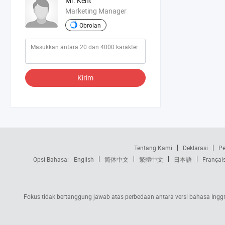
Mr. Kent
Marketing Manager
Obrolan
Kirim
Tentang Kami
Deklarasi
Pe
Opsi Bahasa:
English
简体中文
繁體中文
日本語
Françai
Fokus tidak bertanggung jawab atas perbedaan antara versi bahasa Inggri