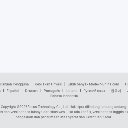
rjanjian Pengguna
Kebijakan Privasi
Lebih banyak Made-in-China.com
P
s
Español
Deutsch
Português
Italiano
Русский язык
한국어
Bahasa Indonesia
Copyright ©2026
Focus Technology Co., Ltd.
Hak cipta dilindungi undang-undang.
s dan versi bahasa lainnya dari situs web. Jika ada konflik, versi bahasa Inggri
pengakuan dan penerimaan atas Syarat dan Ketentuan Kami .