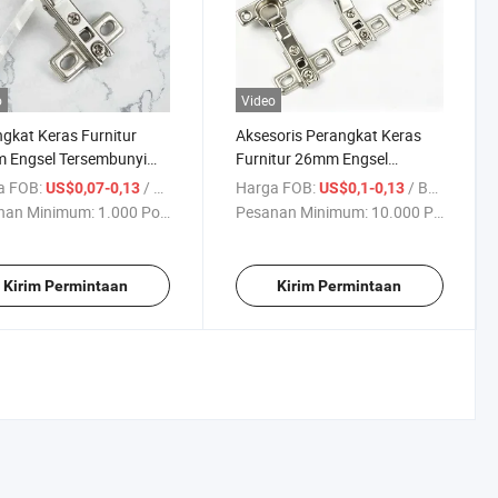
o
Video
gkat Keras Furnitur
Aksesoris Perangkat Keras
 Engsel Tersembunyi
Furnitur 26mm Engsel
rah untuk Pintu Kabinet
Tersembunyi Dua Arah Besi
a FOB:
/ Bagian
Harga FOB:
/ Bagian
US$0,07-0,13
US$0,1-0,13
 Besi Bisagra PARA
untuk Pintu Dapur Lemari
nan Minimum:
1.000 Potong
Pesanan Minimum:
10.000 Potong
les
Hinge untuk Lemari
Kirim Permintaan
Kirim Permintaan