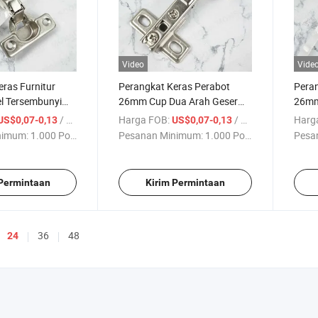
Video
Vide
ras Furnitur
Perangkat Keras Perabot
Peran
l Tersembunyi
26mm Cup Dua Arah Geser
26mm
uk Pintu Kabinet
pada Besi Tersembunyi Pintu
Dua A
/ Bagian
Harga FOB:
/ Bagian
Harg
US$0,07-0,13
US$0,07-0,13
isagras Cocina
Dapur Perabot Kabinet
Dapur
nimum:
1.000 Potong
Pesanan Minimum:
1.000 Potong
Pesa
Bisagras PARA Pintu
Mueb
 Permintaan
Kirim Permintaan
36
48
24