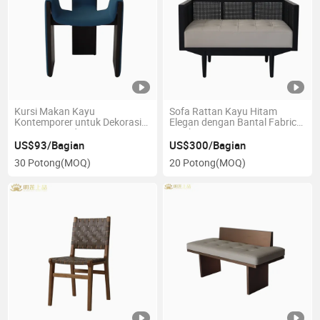
Kursi Makan Kayu
Sofa Rattan Kayu Hitam
Kontemporer untuk Dekorasi
Elegan dengan Bantal Fabric
Restoran Modern
Lembut
US$93/Bagian
US$300/Bagian
30 Potong
(MOQ)
20 Potong
(MOQ)