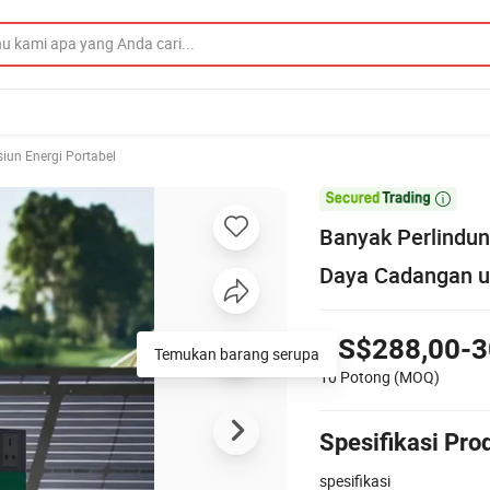
siun Energi Portabel

Banyak Perlindu
Daya Cadangan un
US$288,00-3
Temukan barang serupa
10 Potong
(MOQ)
Spesifikasi Pro
spesifikasi