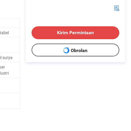
tabel
Kirim Permintaan
Obrolan
l surya
uar
ustri