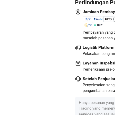
Perlindungan P
Jaminan Pembay
Pembayaran yang d
masalah pesanan 
Logistik Platform
Pelacakan pengirim
Layanan Inspeks
Pemeriksaan pra-p
Setelah Penjual
Penyelesaian seng
pengembalian baran
Hanya pesanan yang 
Trading yang memenu
yang sesuai
services