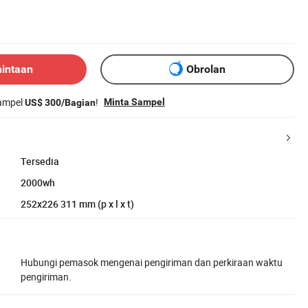
mintaan
Obrolan
sampel
!
Minta Sampel
US$ 300/Bagian
Tersedia
2000wh
252x226 311 mm (p x l x t)
Hubungi pemasok mengenai pengiriman dan perkiraan waktu
pengiriman.