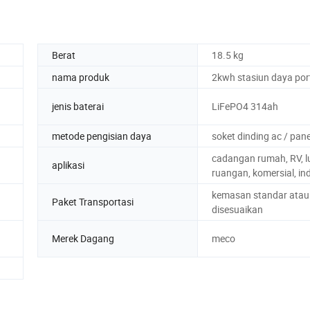
Berat
18.5 kg
nama produk
2kwh stasiun daya por
jenis baterai
LiFePO4 314ah
metode pengisian daya
soket dinding ac / pane
cadangan rumah, RV, l
aplikasi
ruangan, komersial, ind
kemasan standar atau
Paket Transportasi
disesuaikan
Merek Dagang
meco