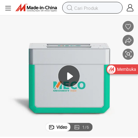
Membuka
Video
1
/
6