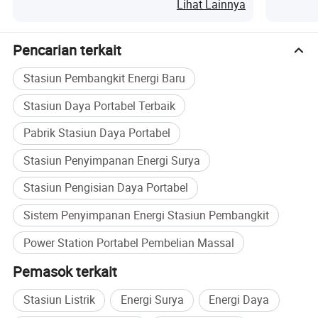
Berkema
Lihat Lainnya
• Kinerja Runtime tambahan memberikan 30W kipas untuk
33h, TV 100W selama 10 jam, kulkas mobil 60W untuk 16h,
Pencarian terkait
proyektor 100W selama 10 jam, dan mengisi daya 2942mAh
90 kali.
Stasiun Pembangkit Energi Baru
Stasiun Daya Portabel Terbaik
• Pengoperasian stabil Adaptability Lingkungan yang luas pada
40-0 sejauh 15 km, fungsi yang biasanya berada di bawah
Pabrik Stasiun Daya Portabel
ketinggian 3.000 m, dan beradaptasi dengan kondisi
Stasiun Penyimpanan Energi Surya
kelembapan 10%-90%.
Stasiun Pengisian Daya Portabel
• Aplikasi serbaguna sempurna untuk berkemah di luar
ruangan, pencadangan darurat di rumah, kantor mobile, RV
Sistem Penyimpanan Energi Stasiun Pembangkit
travel, operasi di lapangan, Dan sistem PV off-grid.
Power Station Portabel Pembelian Massal
Foto detail
Pemasok terkait
Stasiun Listrik
Energi Surya
Energi Daya