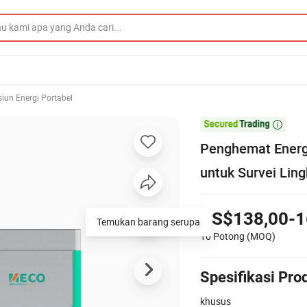
siun Energi Portabel

Penghemat Energ
untuk Survei Lin
US$138,00-1
Temukan barang serupa
10 Potong
(MOQ)
Spesifikasi Pro
khusus