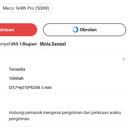
Meco 1kWh Pro (500W)
mintaan
Obrolan
sampel
!
Minta Sampel
US$ 1/Bagian
Tersedia
1000wh
l257*w210*h208.5 mm
Hubungi pemasok mengenai pengiriman dan perkiraan waktu
pengiriman.