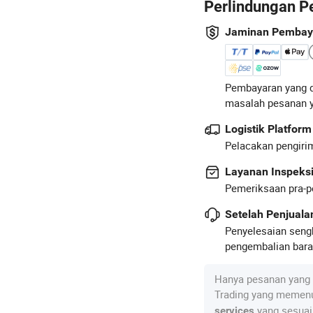
Perlindungan P
Jaminan Pembay
Pembayaran yang d
masalah pesanan 
Logistik Platform
Pelacakan pengirim
Layanan Inspeks
Pemeriksaan pra-p
Setelah Penjual
Penyelesaian seng
pengembalian baran
Hanya pesanan yang 
Trading yang memenu
yang sesuai
services