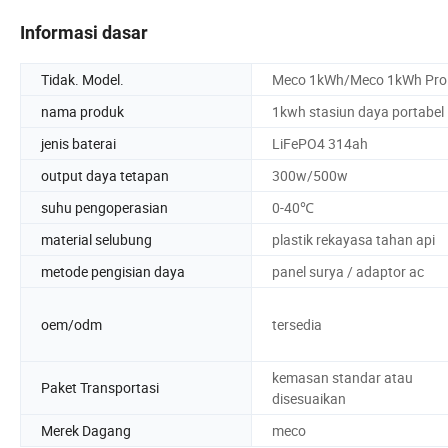
Informasi dasar
Tidak. Model.
Meco 1kWh/Meco 1kWh Pro
nama produk
1kwh stasiun daya portabel
jenis baterai
LiFePO4 314ah
output daya tetapan
300w/500w
suhu pengoperasian
0-40℃
material selubung
plastik rekayasa tahan api
metode pengisian daya
panel surya / adaptor ac
oem/odm
tersedia
kemasan standar atau
Paket Transportasi
disesuaikan
Merek Dagang
meco