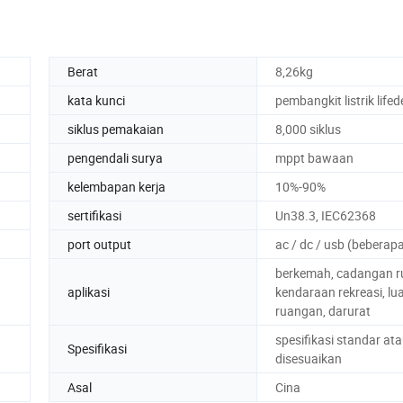
Berat
8,26kg
kata kunci
pembangkit listrik life
siklus pemakaian
8,000 siklus
pengendali surya
mppt bawaan
kelembapan kerja
10%-90%
sertifikasi
Un38.3, IEC62368
port output
ac / dc / usb (beberapa
berkemah, cadangan 
aplikasi
kendaraan rekreasi, lu
ruangan, darurat
spesifikasi standar at
Spesifikasi
disesuaikan
Asal
Cina