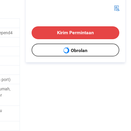
depend4
Kirim Permintaan
Obrolan
 port)
rumah,
ar
au