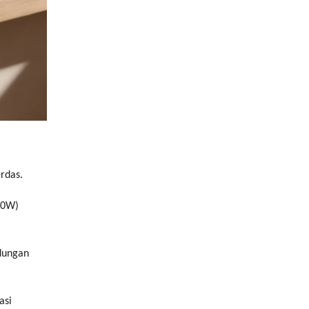
rdas.
500W)
ndungan
asi