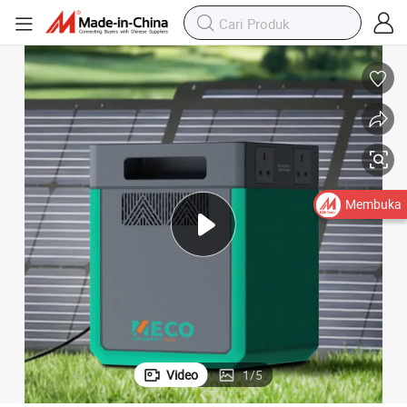
Membuka
Video
1
/
5