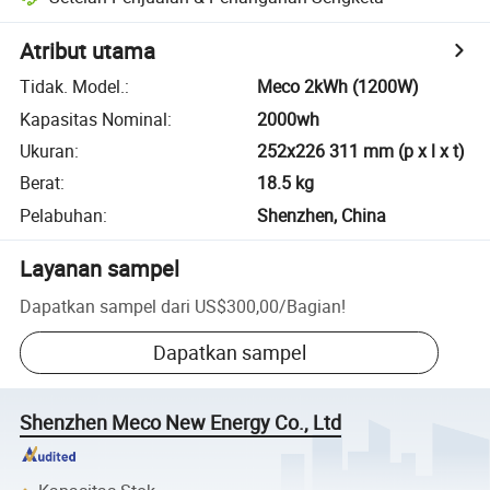
Atribut utama
Tidak. Model.
:
Meco 2kWh (1200W)
Kapasitas Nominal
:
2000wh
Ukuran
:
252x226 311 mm (p x l x t)
Berat
:
18.5 kg
Pelabuhan
:
Shenzhen, China
Layanan sampel
Dapatkan sampel dari
US$300,00
/
Bagian
!
Dapatkan sampel
Shenzhen Meco New Energy Co., Ltd