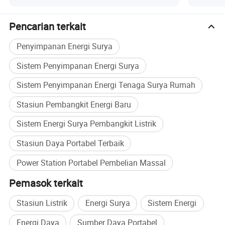
pemakaian).
Pencarian terkait
• Kinerja Runtime Panjang memberikan daya kipas 30W
Penyimpanan Energi Surya
kepada 66h, TV 100W selama 20h, kulkas 150W untuk 13 jam,
dan lainnya.
Sistem Penyimpanan Energi Surya
Foto detail
Sistem Penyimpanan Energi Tenaga Surya Rumah
Stasiun Pembangkit Energi Baru
Sistem Energi Surya Pembangkit Listrik
Stasiun Daya Portabel Terbaik
Power Station Portabel Pembelian Massal
Pemasok terkait
Stasiun Listrik
Energi Surya
Sistem Energi
Energi Daya
Sumber Daya Portabel