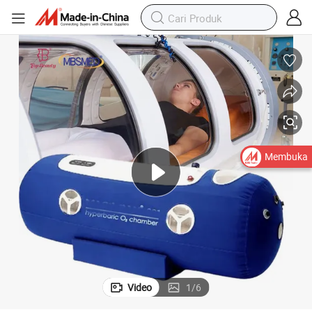
Membuka
Video
1
/
6