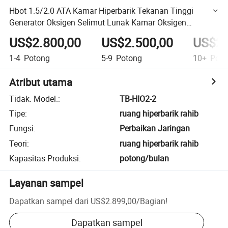
Hbot 1.5/2.0 ATA Kamar Hiperbarik Tekanan Tinggi
Generator Oksigen Selimut Lunak Kamar Oksigen
Hiperbarik Portabel
US$2.800,00
US$2.500,00
US$2.
1-4
Potong
5-9
Potong
10+
Poto
Atribut utama
Tidak. Model.
:
TB-HIO2-2
Tipe
:
ruang hiperbarik rahib
Fungsi
:
Perbaikan Jaringan
Teori
:
ruang hiperbarik rahib
Kapasitas Produksi
:
potong/bulan
Layanan sampel
Dapatkan sampel dari
US$2.899,00
/
Bagian
!
Dapatkan sampel