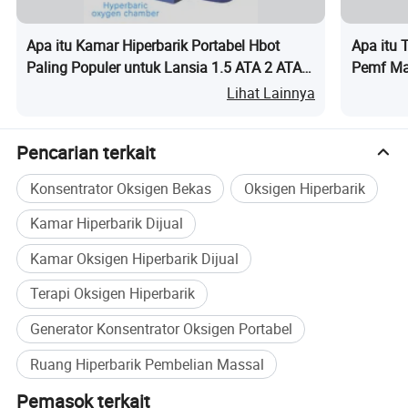
Operasi yang ramah Pengguna
Panel kontrol satu sentuhan dan pengaturan tekanan otomatis
Apa itu Kamar Hiperbarik Portabel Hbot
Apa itu 
Paling Populer untuk Lansia 1.5 ATA 2 ATA
Pemf Mag
membuat ruang ini mudah digunakan untuk pertama kali dan
Kamar Oksigen Hiperbarik untuk Perawatan
Rehabili
pengguna biasa.
Lihat Lainnya
Kesehatan
Setelan Tekanan yang dapat disetel
Pencarian terkait
Beberapa tingkat tekanan preset memungkinkan sesi yang
disesuaikan berdasarkan kenyamanan pengguna dan sasaran
Konsentrator Oksigen Bekas
Oksigen Hiperbarik
pemulihan.
Kamar Hiperbarik Dijual
Fitur Keselamatan yang lebih baik
Kamar Oksigen Hiperbarik Dijual
Katup pelepas tekanan, perlindungan temperatur berlebih, dan
dekompresi darurat memastikan pengoperasian bebas cemas.
Terapi Oksigen Hiperbarik
Generator Konsentrator Oksigen Portabel
Hemat energi
Konsumsi daya yang rendah menjaga biaya pengoperasian tetap
Ruang Hiperbarik Pembelian Massal
minimal dan tetap menjaga kinerja yang konsisten.
Pemasok terkait