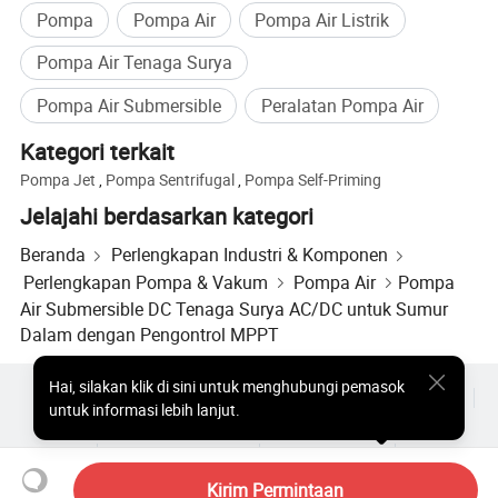
Pompa
Pompa Air
Pompa Air Listrik
Pompa Air Tenaga Surya
Pompa Air Submersible
Peralatan Pompa Air
Kategori terkait
Pompa Jet
,
Pompa Sentrifugal
,
Pompa Self-Priming
Jelajahi berdasarkan kategori
Beranda
Perlengkapan Industri & Komponen
Perlengkapan Pompa & Vakum
Pompa Air
Pompa
Air Submersible DC Tenaga Surya AC/DC untuk Sumur
Dalam dengan Pengontrol MPPT
Hai
,
silakan klik di sini untuk menghubungi pemasok
Produk Populer
Harga Produk Panas
Produk Panas Grosir
untuk informasi lebih lanjut.
Pembeli bintang
Situs PC
Wawasan
Amplop
Perjanjian Pengguna
Kebijakan Privasi
Hubungi
Copyright © 2026 Focus Technology Co., Ltd. All Rights Reserved
Kirim Permintaan