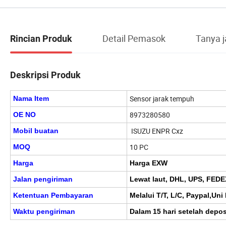
Detail Pemasok
Tanya 
Rincian Produk
Deskripsi Produk
Sensor jarak tempuh
Nama Item
8973280580
OE NO
ISUZU ENPR Cxz
Mobil buatan
10 PC
MOQ
Harga
Harga EXW
Jalan pengiriman
Lewat laut, DHL, UPS, FED
Ketentuan Pembayaran
Melalui T/T, L/C, Paypal,Uni
Waktu pengiriman
Dalam 15 hari setelah depo