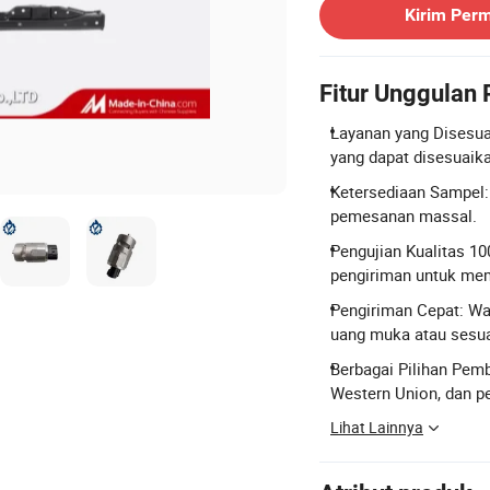
Kirim Per
Fitur Unggulan
Layanan yang Disesua
yang dapat disesuaika
Ketersediaan Sampel:
pemesanan massal.
Pengujian Kualitas 1
pengiriman untuk mem
Pengiriman Cepat: Wa
uang muka atau sesua
Berbagai Pilihan Pem
Western Union, dan p
Lihat Lainnya