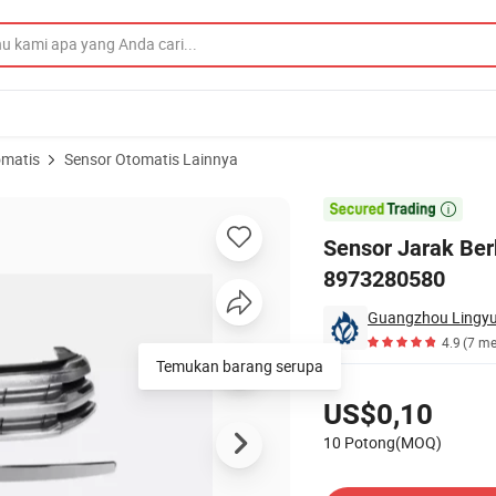
omatis
Sensor Otomatis Lainnya
 Isuzu Enpr Cxz 8973280580

Sensor Jarak Berk
8973280580
Guangzhou Lingyue
4.9
(7 me
Harga
US$0,10
10 Potong(MOQ)
Hubungi Pemasok