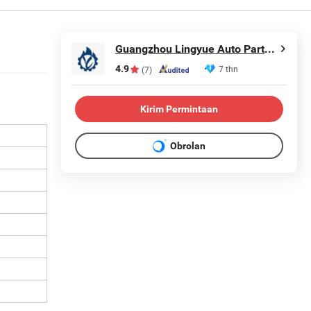
Guangzhou Lingyue Auto Parts Co., Ltd.
4.9
7 thn
(7)
Kirim Permintaan
Obrolan