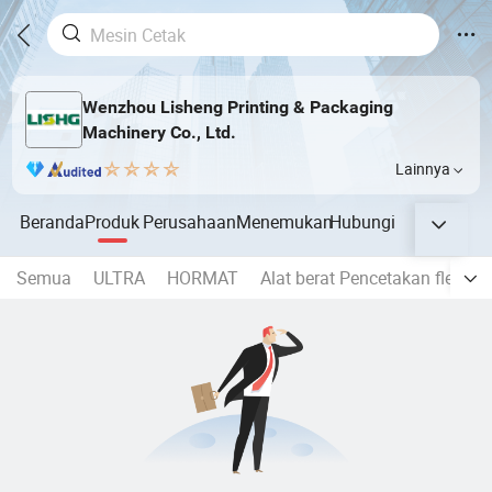
Wenzhou Lisheng Printing & Packaging
Machinery Co., Ltd.
Lainnya
Beranda
Produk
Perusahaan
Menemukan
Hubungi
Semua
ULTRA
HORMAT
Alat berat Pencetakan fleksib