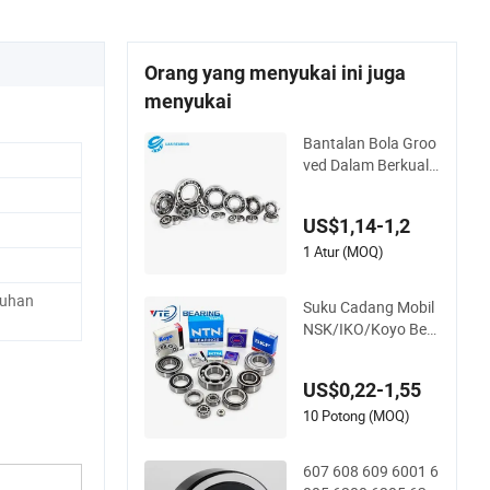
Orang yang menyukai ini juga
menyukai
Bantalan Bola Groo
ved Dalam Berkualit
as Tinggi dan Umur
Panjang 6201 6202
US$1,14-1,2
6203 6204 6205 Zz
2RS C3 Bantalan Bo
1 Atur (MOQ)
la Grooved Dalam u
ntuk Suku Cadang
tuhan
Suku Cadang Mobil
Otomotif Mesin Pert
NSK/IKO/Koyo Bea
anian
ring 6000 6300 620
0 6205 6206 6207 6
US$0,22-1,55
208 6209 6210 621
1 6212 6213 6214 B
10 Potong (MOQ)
aja Bearing Bola Dal
am Groove Dalam u
607 608 609 6001 6
ntuk Mobil Sepeda