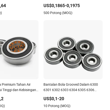
ngerboard Presisi 681xzz
Bantal Sepeda Motor
,64
US$0,1865-0,1975
Z2V2/Z3V3/Z4V4 Kebisingan Rendah
Q)
500 Potong (MOQ)
6202ZZ 6202-2RS 6202 Bantal Bola
Grooves Dalam
a Premium Tahan Air
Bantalan Bola Grooved Dalam 6300
i Tinggi dan Kebisingan
6301 6302 6303 6304 6305 6306
miento 6004-2RS
6307 6308 6309 6310 6311 6312
,2
US$0,1-20
OQ)
10 Potong (MOQ)