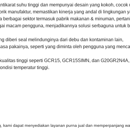
 antikarat suhu tinggi dan mempunyai desain yang kokoh, cocok 
abrik manufaktur, memastikan kinerja yang andal di lingkungan ya
 berbagai sektor termasuk pabrik makanan & minuman, pertan
agai macam pengguna, menjadikannya solusi serbaguna untuk 
ng diberi seal melindunginya dari debu dan kontaminan lain,
a pakainya, seperti yang diminta oleh pengguna yang menca
l berkualitas tinggi seperti GCR15, GCR15SIMN, dan G20GR2N4A,
ndisi temperatur tinggi.
g, kami dapat menyediakan layanan purna jual dan memperpanjang wa