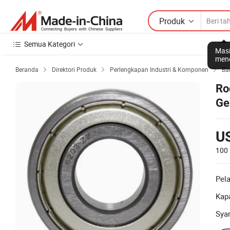
Produk
Semua Kategori
Masi
mene
Beranda
Direktori Produk
Perlengkapan Industri & Komponen
Ba



Ro
Ge
63
U
100
Pel
Kapa
Sya