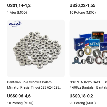
6201 6202 6203 6204 6205 Zz 2RS C3
6207 6208 6209 6210 62
US$1,14-1,2
US$0,22-1,55
Bantalan Bola Grooved Dalam untuk
6213 6214 Baja Bearing 
1 Atur (MOQ)
10 Potong (MOQ)
Suku Cadang Otomotif Mesin
Groove Dalam untuk Mob
Pertanian
Motor
Bantalan Bola Grooves Dalam
NSK NTN Koyo NACHI Ti
Miniatur Presisi Tinggi 623 624 625
F 608zz Bantalan Bantal
626 627 628 629 6200 6201 6202-2z
US$0,06-4,6
US$0,18-0,2
Bantalan Kecil Bantalan Kustom
10 Potong (MOQ)
20 Potong (MOQ)
Sampel Gratis