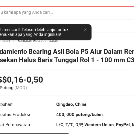
h mencari? Telusuri lebih lanjut untuk
mukan apa yang Anda inginkan!
ntalan
Bantalan Bola Alur Dalam

damiento Bearing Asli Bola P5 Alur Dalam Re
sekan Halus Baris Tunggal Rol 1 - 100 mm C
06
S$0,16-0,50
 Potong
(MOQ)
abuhan:
Qingdao, China
sitas Produksi:
400, 000 potong/bulan
rat Pembayaran:
L/C, T/T., D/P, Western Union, PayPal