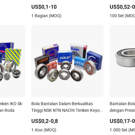
11 6212
Koyo, NTN, Timken Bantalan Bola
Roda Truk Fi
US$0,1-10
US$0,52-0
Bola Dalam
Dalam dengan Kustomisasi untuk
Seluncur
1 Bagian (MOQ)
100 Set (MO
il Sepeda
Bagian Otomotif Sepeda Motor Kelas
mken IKO Sk
Bola Bantalan Dalam Berkualitas
Bantalan Bol
an Roda
Tinggi NSK NTN NACHI Timken Koyo
dengan Presis
SKF 6201 6202 6203 6204 6205 Zz
Rendah Roda
US$0,2-0,8
US$0,17-0
2RS C3 untuk Suku Cadang Otomotif
1 Atur (MOQ)
1.000 Set (M
Mesin Pertanian