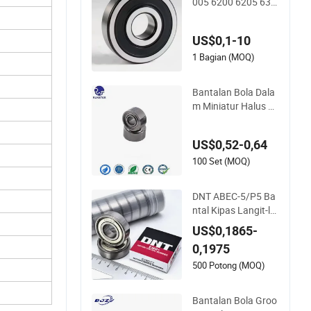
005 6200 6205 630
Motor
1 6308 6805 6407 6
905 NSK, Koyo, NT
US$0,1-10
N, Timken Bantalan
Bola Dalam dengan
1 Bagian (MOQ)
Kustomisasi untuk
Bagian Otomotif Se
Bantalan Bola Dala
peda Motor Kelas
m Miniatur Halus 1.
5*4*2 681xzz ABEC
9 Bantalan Roda Tr
US$0,52-0,64
uk Fingerboard Pres
isi 681xzz Seluncur
100 Set (MOQ)
DNT ABEC-5/P5 Ba
ntal Kipas Langit-la
ngit Presisi Tinggi B
US$0,1865-
antal Pompa Air Ba
0,1975
ntal Sepeda Motor Z
2V2/Z3V3/Z4V4 Ke
500 Potong (MOQ)
bisingan Rendah 62
02ZZ 6202-2RS 620
Bantalan Bola Groo
2 Bantal Bola Groov