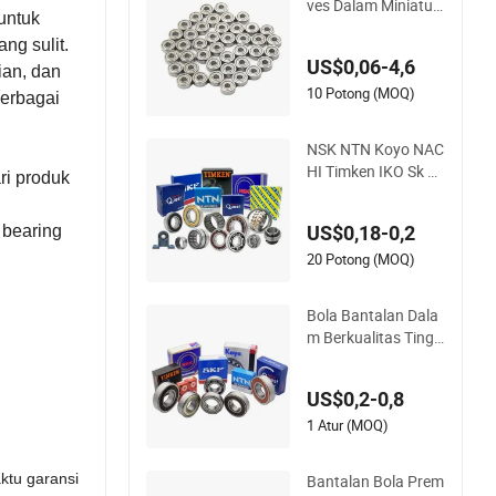
ves Dalam Miniatur
es Dalam
untuk
Presisi Tinggi 623 6
ng sulit.
24 625 626 627 628
US$0,06-4,6
629 6200 6201 620
ian, dan
2-2z Bantalan Kecil
10 Potong (MOQ)
berbagai
Bantalan Kustom S
ampel Gratis
NSK NTN Koyo NAC
HI Timken IKO Sk F
ri produk
608zz Bantalan Ba
ntalan Roda
US$0,18-0,2
 bearing
20 Potong (MOQ)
Bola Bantalan Dala
m Berkualitas Tingg
i NSK NTN NACHI Ti
mken Koyo SKF 620
US$0,2-0,8
1 6202 6203 6204 6
205 Zz 2RS C3 untu
1 Atur (MOQ)
k Suku Cadang Oto
motif Mesin Pertani
ktu garansi
Bantalan Bola Prem
an