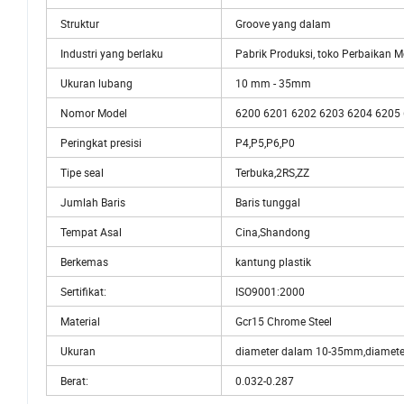
Struktur
Groove yang dalam
Industri yang berlaku
Pabrik Produksi, toko Perbaikan 
Ukuran lubang
10 mm - 35mm
Nomor Model
6200 6201 6202 6203 6204 6205
Peringkat presisi
P4,P5,P6,P0
Tipe seal
Terbuka,2RS,ZZ
Jumlah Baris
Baris tunggal
Tempat Asal
Cina,Shandong
Berkemas
kantung plastik
Sertifikat:
ISO9001:2000
Material
Gcr15 Chrome Steel
Ukuran
diameter dalam 10-35mm,diamete
Berat:
0.032-0.287