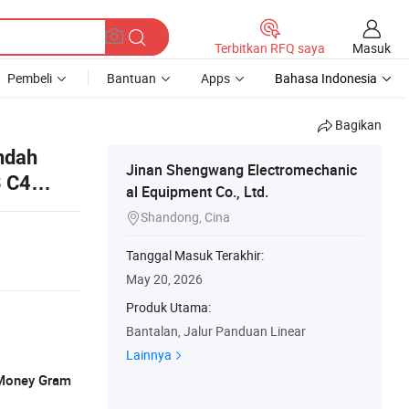
Masuk
Terbitkan RFQ saya
Pembeli
Bantuan
Apps
Bahasa Indonesia
Bagikan
ndah
Jinan Shengwang Electromechanic
3 C4
al Equipment Co., Ltd.
Shandong, Cina

Tanggal Masuk Terakhir:
May 20, 2026
Produk Utama:
Bantalan, Jalur Panduan Linear
Lainnya
, Money Gram