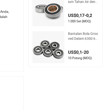
ium Tahan Air deng
an Presisi Tinggi da
n Kebisingan Renda
 Anda,
US$0,17-0,2
h Rodamiento 6004
dalah
-2RS
1.000 Set (MOQ)
Bantalan Bola Groo
ved Dalam 6300 63
01 6302 6303 6304
6305 6306 6307 63
US$0,1-20
08 6309 6310 6311
6312
10 Potong (MOQ)