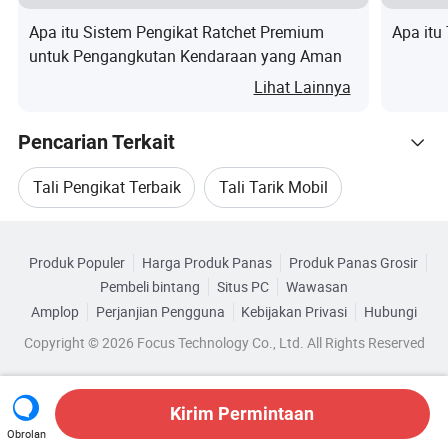
Apa itu Sistem Pengikat Ratchet Premium
Apa itu
Ukuran
2x20
untuk Pengangkutan Kendaraan yang Aman
Fitur & Spek
Lihat Lainnya
Pencarian Terkait
Tipe PENGENCANG
Jepit
Kapasitas Beban
10000 pound
Tali Pengikat Terbaik
Tali Tarik Mobil
Kompatibel dengan Tipe kendaraan
Mobil penumpang, Truk
Telusuri menurut Kategori
Kait Tali Tarik
Tali Kawat Penarik
Profesional
Produk Populer
Harga Produk Panas
Produk Panas Grosir
Pembeli bintang
Situs PC
Wawasan
Profil Perusahaan
Tali Penarik
Tali Tarik Baja
Amplop
Perjanjian Pengguna
Kebijakan Privasi
Hubungi
Copyright © 2026 Focus Technology Co., Ltd. All Rights Reserved
Kami adalah salah satu pembuat peralatan pengangkat
yang menjadi pemimpin di Cina,
Kirim Permintaan
peralatan penanganan material dan peralatan
Obrolan