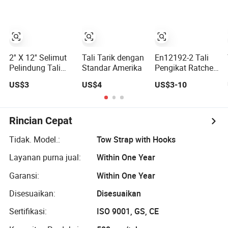
Penyelamatan,
Tali Perbaikan
Ban
2'' X 12'' Selimut
Tali Tarik dengan
En12192-2 Tali
Pelindung Tali
Standar Amerika
Pengikat Ratchet
Ratchet Truk
Polyester
US$3
US$4
US$3-10
Penarik Mobil
Balap Polyester
Alat Darurat Off-
Road
Rincian Cepat
Tidak. Model.:
Tow Strap with Hooks
Layanan purna jual:
Within One Year
Garansi:
Within One Year
Disesuaikan:
Disesuaikan
Sertifikasi:
ISO 9001, GS, CE