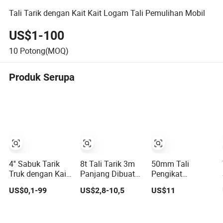
Tali Tarik dengan Kait Kait Logam Tali Pemulihan Mobil
US$1-100
10
Potong(MOQ)
Produk Serupa
4'' Sabuk Tarik
8t Tali Tarik 3m
50mm Tali
Truk dengan Kait
Panjang Dibuat
Pengikat
Datar Hitam Wll
untuk Beban
Polyester Ratchet
US$0,1-99
US$2,8-10,5
US$11
7300lbs
Berat
untuk Mengikat
Ban Mobil, Tali
Penarik untuk