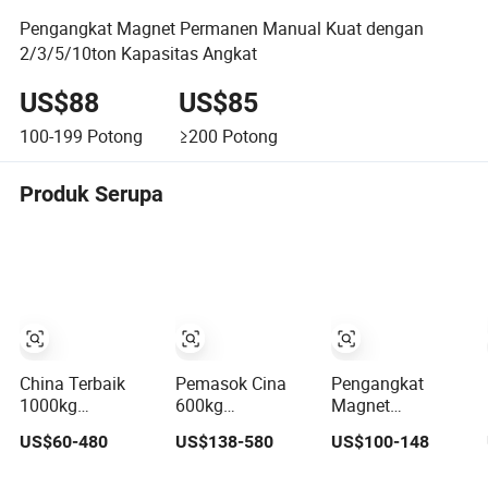
Pengangkat Magnet Permanen Manual Kuat dengan
2/3/5/10ton Kapasitas Angkat
US$88
US$85
100-199
Potong
≥200
Potong
Produk Serupa
China Terbaik
Pemasok Cina
Pengangkat
1000kg
600kg
Magnet
Pengangkat
Pengangkat
Permanen
US$60-480
US$138-580
US$100-148
Magnet Magnet
Magnet
Neodymium
Pengangkat
Permanen Sirkuit
Kekuatan Tinggi