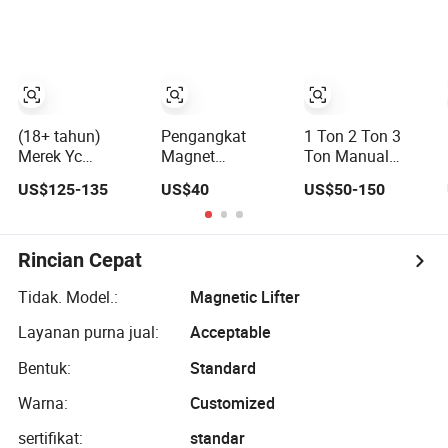
Ganda untuk
– 300kg
Mengangkut
Kapasitas Beban
Pelat Tipis
& Tahan Korosi
(18+ tahun)
Pengangkat
1 Ton 2 Ton 3
Merek Yc
Magnet
Ton Manual
Bersertifikat CE
Permanen 1, 000
Crane Magnet
US$125-135
US$40
US$50-150
300kg Magnet
Kg Beban Kerja
Pengangkat
Pengangkat
dengan 3X Faktor
Magnet
Magnet
Keamanan
Permanen
Permanen untuk
Rincian Cepat
Pelat Baja
Tidak. Model.:
Magnetic Lifter
Layanan purna jual:
Acceptable
Bentuk:
Standard
Warna:
Customized
sertifikat:
standar