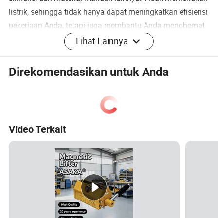
listrik, sehingga tidak hanya dapat meningkatkan efisiensi
pekerjaan Anda, tetapi juga membantu Anda menghemat
energi dan tenaga kerja. Setiap komponen harus diuji
Lihat Lainnya
sebelum dikirim dari pabrik.
Direkomendasikan untuk Anda
1, RING NON-SELIP
Cincin anti selip tempa, lebih kokoh dan tahan lama,
tidak mudah berubah bentuk dan pecah
2, GAGANG ANTI-SELIP
Video Terkait
Terbuat dari baja mangan, berlapis karet, berlapis krom,
anti-gelincir dan anti-bentur
3, BAUT KESELAMATAN
Mudah memperbaiki gagang, meningkatkan efisiensi
kerja, dan menggunakan dengan percaya diri
4, POROS ROTASI
Menghemat waktu dan tenaga, rotasi fleksibel,