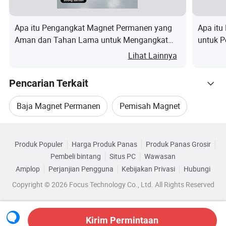
meningkatkan efisiensi pekerjaan
Apa itu Pengangkat Magnet Permanen yang
Apa itu
Perhatian
Aman dan Tahan Lama untuk Mengangkat
untuk 
Baja
Magnet
TERCATAT
Lihat Lainnya
Pencarian Terkait
Bersihkan permukaan lembar baja sebelum
menggunakannya untuk mencegah penurunan daya
Baja Magnet Permanen
Pemisah Magnet
magnetik.
Larang berdiri di bawah lembaran baja saat lembaran
Telusuri menurut Kategori
Magnet Pengangkat Permanen
baja diangkat; Jangan kontrol gagang saat tidak ada
Produk Populer
Harga Produk Panas
Produk Panas Grosir
lembaran baja di bawah pengangkat magnetik.
Pembeli bintang
Situs PC
Wawasan
Produk Pengangkat Magnet
Amplop
Perjanjian Pengguna
Kebijakan Privasi
Hubungi
Logistik bawaan
Copyright © 2026 Focus Technology Co., Ltd. All Rights Reserved
Pengangkat Magnetik Baja
Pengangkat Magnet
Tentang paket, semua produk biasanya
diadopsi ke exporting standar.
Kirim Permintaan