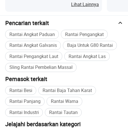
Terkoord
Lihat Lainnya
Pencarian terkait
Rantai Angkat Paduan
Rantai Pengangkat
Rantai Angkat Galvanis
Baja Untuk G80 Rantai
Rantai Pengangkat Laut
Rantai Angkat Las
Sling Rantai Pembelian Massal
Strict untuk barang-barang jadi.
Pemasok terkait
Perbedaan kami untuk Rantai Pengangkatan:
Rantai Besi
Rantai Baja Tahan Karat
Rantai Panjang
Rantai Warna
Rantai Industri
Rantai Tautan
Jelajahi berdasarkan kategori