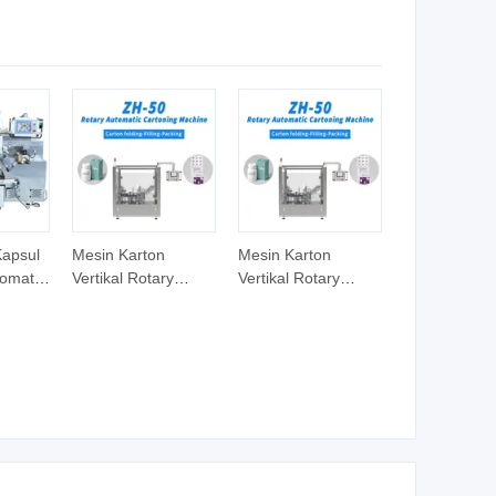
n
r
Kapsul
Mesin Karton
Mesin Karton
omatis
Vertikal Rotary
Vertikal Rotary
rmasi
untuk Kemasan
untuk Kemasan
Botol Parfum
Botol Parfum
Kosmetik Tube
Kosmetik Tube
Blister Semi
Blister Semi
Otomatis
Otomatis