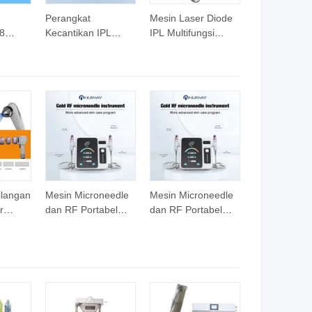
Perangkat
Mesin Laser Diode
8
Kecantikan IPL
IPL Multifungsi
 Diode
Korea Mesin Laser
1550+1927nm
ang
Diode Epilasi Pulse
Laser Serat Laser
langan
Pendek Lebih
Pulsa Panjang
manen
Nyaman
1064/532nm Laser
ND YAG
ilangan
Mesin Microneedle
Mesin Microneedle
r
dan RF Portabel
dan RF Portabel
yang
Intracel Fractional
Intracel Fractional
h 808
untuk
untuk
2025
Pengangkatan
Pengangkatan
Laser
Wajah
Wajah
ombang
0+1064