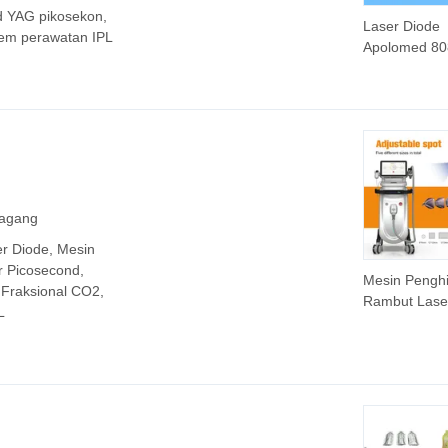
d YAG pikosekon,
Laser Diode
stem perawatan IPL
Apolomed 80
755nm Laser
Tiga Gelomb
untuk Penghi
Rambut Per
Dagang
r Diode, Mesin
r Picosecond,
Mesin Pengh
Fraksional CO2,
Rambut Lase
L
Ukuran Titik 
Dapat Diuba
Laser Diode 
Desain Baru 
Diode 4 Gel
755+808+94