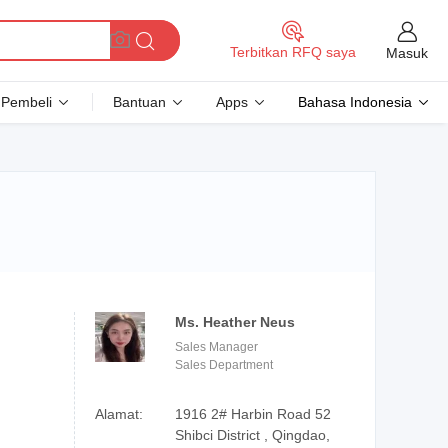
Terbitkan RFQ saya
Masuk
Pembeli
Bantuan
Apps
Bahasa Indonesia
Ms. Heather Neus
Sales Manager
Sales Department
Alamat:
1916 2# Harbin Road 52
Shibci District , Qingdao,