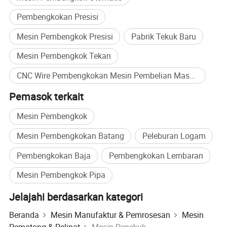
motor asinkron tradisional.
Pembengkokan Presisi
Analisis elemen Finite (FEA)
Struktur
yang benar-benar dioptimalkan
Mesin Pembengkok Presisi
Pabrik Tekuk Baru
rangka
untuk kekokohan dan kekuatan
Mesin Pembengkok Tekan
yang unggul.
CNC Wire Pembengkokan Mesin Pembelian Massal
Standardmekanis defleksi
Pemasok terkait
otomatis kompensasi
Kompensa
Mesin Pembengkok
usystemikal menghilangkan
si defleksi
kesalahan sudut dari frame dan
Mesin Pembengkokan Batang
Peleburan Logam
deformasi penggeser.
Pembengkokan Baja
Pembengkokan Lembaran
Memiliki sistem servo elektro-
Mesin Pembengkok Pipa
hidraulik penuh-loop-tertutup
Kontrol
Jelajahi berdasarkan kategori
Jerman, sistem dengan katup
Sinkronisas
frekuensi tinggi untuk respons
Beranda
Mesin Manufaktur & Pemrosesan
Mesin
i
Pemotong & Pelipat
Mesin Penekuk