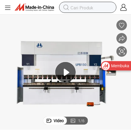
Membuka
Video
1
/
6