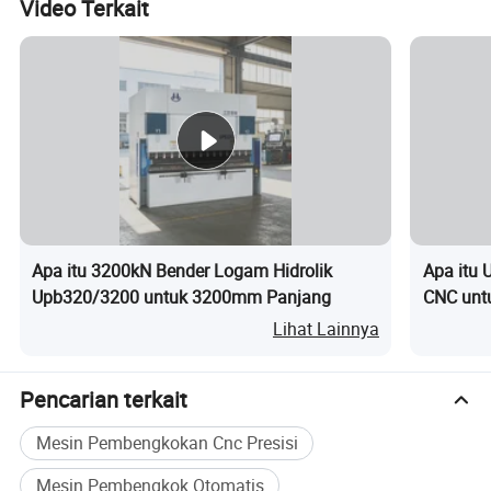
Video Terkait
Apa itu 3200kN Bender Logam Hidrolik
Apa itu
Kategori
Upb320/3200 untuk 3200mm Panjang
CNC unt
Spesifikasi & manfaat
fitur
Lihat Lainnya
Motor penggerak utama yang
dikontrol servo dapat
Pencarian terkait
Sistem
meningkatkan efisiensi energi
Penggerak
Mesin Pembengkokan Cnc Presisi
sebesar 40% dibandingkan
Mesin Pembengkok Otomatis