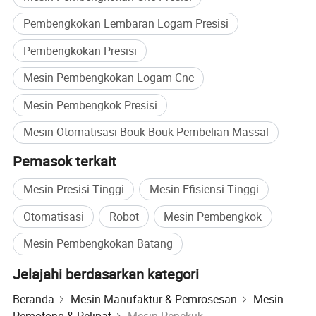
Pembengkokan Lembaran Logam Presisi
Sensor kapasitas presisi tinggi
kontrol lingkar pengukur
Pembengkokan Presisi
Kontrol
belakang menghasilkan waktu
Mesin Pembengkokan Logam Cnc
presisi
tertutup untuk akurasi
Mesin Pembengkok Presisi
pemrosesan yang unggul.
Mesin Otomatisasi Bouk Bouk Pembelian Massal
Produk Utama
Pemasok terkait
Mesin Presisi Tinggi
Mesin Efisiensi Tinggi
Otomatisasi
Robot
Mesin Pembengkok
Mesin Pembengkokan Batang
Jelajahi berdasarkan kategori
Beranda
Mesin Manufaktur & Pemrosesan
Mesin
Pemotong & Pelipat
Mesin Penekuk