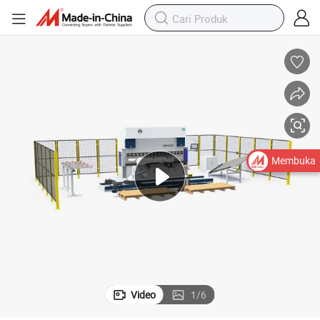
Membuka
Video
1
/
6