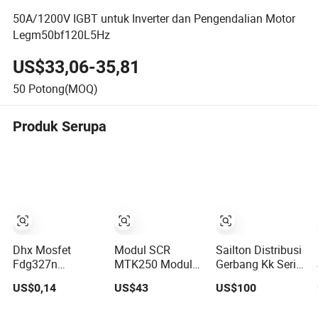
50A/1200V IGBT untuk Inverter dan Pengendalian Motor
Legm50bf120L5Hz
US$33,06-35,81
50
Potong(MOQ)
Produk Serupa
Dhx Mosfet
Modul SCR
Sailton Distribusi
Fdg327n
MTK250 Modul
Gerbang Kk Seri
Fdg6318pz
Thyristor 250A
Thyristor SCR
US$0,14
US$43
US$100
Fdg6316p
1600V
Peralihan Cepat
Fdg313n
Kk1800A/2500V