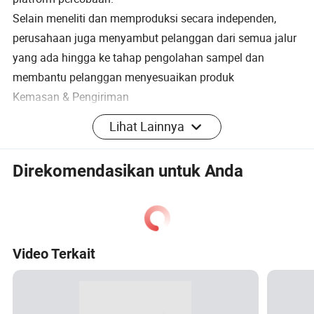
Selain meneliti dan memproduksi secara independen,
perusahaan juga menyambut pelanggan dari semua jalur
yang ada hingga ke tahap pengolahan sampel dan
membantu pelanggan menyesuaikan produk
Kemasan & Pengiriman
FAQ
Lihat Lainnya
1. Layanan apa yang Anda sediakan?
Direkomendasikan untuk Anda
Kami adalah pemasok IGBT, yang menyediakan bagi
pelanggan berbagai penelitian dan pengembangan yang
dapat disesuaikan bagi kinerja chip IGBT, kemasan yang
Video Terkait
dapat disesuaikan bagi modul IGBT, dukungan teknis,
dan konsultasi untuk karakteristik aplikasi IGBT dan
sirkuit penggerak, konsultasi teknis atas kegagalan