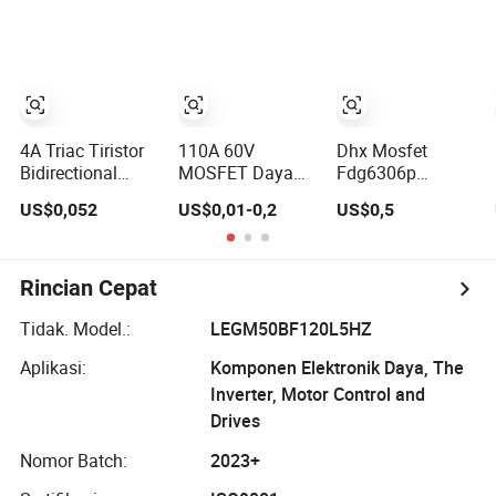
Fdg311n Sot-363
Baru dan Asli
4A Triac Tiristor
110A 60V
Dhx Mosfet
Bidirectional
MOSFET Daya
Fdg6306p
BT136 TO-126
Mode
Fdg6318p
US$0,052
US$0,01-0,2
US$0,5
Peningkatan
Fdg330p
Saluran N
Fdg6308p
DH066N06E TO-
Fdg328p Sot-363
220
Baru dan Asli
Rincian Cepat
Tidak. Model.:
LEGM50BF120L5HZ
Aplikasi:
Komponen Elektronik Daya, The
Inverter, Motor Control and
Drives
Nomor Batch:
2023+