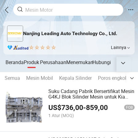
Nanjing Leading Auto Technology Co., Ltd.
Lainnya
Beranda
Produk
Perusahaan
Menemukan
Hubungi
Semua
Mesin Mobil
Kepala Silinder
Poros engkol
Sh
Suku Cadang Pabrik Bersertifikat Mesin
G4KJ Blok Silinder Mesin untuk Kia
Optima Forte Hyundai Sonata Tucson
US$
736,00
-
859,00
Santa-Fe
FOB
1 Atur
(MOQ)