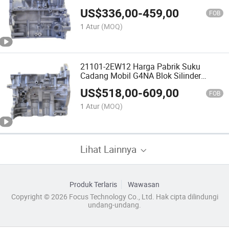
untuk Hyundai I10 I20 Kia Rio Picanto
US$
336,00
-
459,00
FOB
1 Atur
(MOQ)
21101-2EW12 Harga Pabrik Suku
Cadang Mobil G4NA Blok Silinder
Mesin untuk Hyundai Elantra I40
US$
518,00
-
609,00
Tucson Ix35
FOB
1 Atur
(MOQ)
Lihat Lainnya
Produk Terlaris
Wawasan
Copyright © 2026 Focus Technology Co., Ltd. Hak cipta dilindungi
undang-undang.