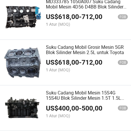
MD333785 1050A007 Suku Cadang
Mobil Mesin 4D56 D4BB Blok Silinder
Mesin 2.5L untuk Mitsubishi L200
US$
618,00
-
712,00
Pajero
FOB
1 Atur
(MOQ)
Suku Cadang Mobil Grosir Mesin 5GR
Blok Silinder Mesin 2.5L untuk Toyota
US$
618,00
-
712,00
FOB
1 Atur
(MOQ)
Suku Cadang Mobil Mesin 15S4G
15S4U Blok Silinder Mesin 1.5T 1.5L
untuk Zotye T600 Roewe 350 MG 5
US$
400,00
-
500,00
FOB
1 Atur
(MOQ)