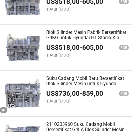
US$
518,00
-
605,00
IX35
FOB
1 Atur
(MOQ)
Blok Silinder Mesin Pabrik Bersertifikat
G4KG untuk Hyundai H1 Starex Kia
Carens Mesin Bensin 4 Blok Silinder
US$
518,00
-
605,00
FOB
1 Atur
(MOQ)
Suku Cadang Mobil Baru Bersertifikat
Blok Silinder Mesin untuk Hyundai
Sonata Santa Fe G4KH IX35
US$
736,00
-
859,00
FOB
1 Atur
(MOQ)
2110203960 Suku Cadang Mobil
Bersertifikat G4LA Blok Silinder Mesin