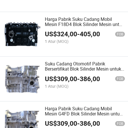
Harga Pabrik Suku Cadang Mobil
Mesin F18D4 Blok Silinder Mesin untuk
Buick Opel Avrio Corsa Daewoo GT
US$
324,00
-
405,00
Chevrolet Cruze Excelle
FOB
1 Atur
(MOQ)
Suku Cadang Otomotif Pabrik
Bersertifikat Blok Silinder Mesin untuk
Hyundai Accent G4FA I30 I20 Solaris
US$
309,00
-
386,00
KIA Rio Ceed
FOB
1 Atur
(MOQ)
Harga Pabrik Suku Cadang Mobil
Mesin G4FD Blok Silinder Mesin untuk
Hyundai KIA Accent 1.6T
US$
309,00
-
386,00
FOB