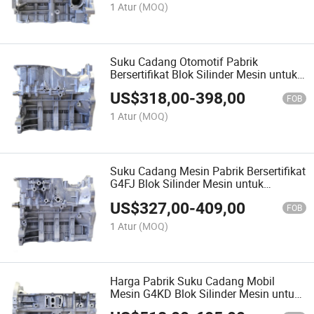
1 Atur
(MOQ)
Suku Cadang Otomotif Pabrik
Bersertifikat Blok Silinder Mesin untuk
Hyundai Accent G4FG I30 I20 Solaris
US$
318,00
-
398,00
KIA Rio Ceed
FOB
1 Atur
(MOQ)
Suku Cadang Mesin Pabrik Bersertifikat
G4FJ Blok Silinder Mesin untuk
Hyundai Tucson I30 Kia Cerato Ceed
US$
327,00
-
409,00
Sportage 177N12BU03
FOB
1 Atur
(MOQ)
Harga Pabrik Suku Cadang Mobil
Mesin G4KD Blok Silinder Mesin untuk
Kia Sportage Cerato Hyundai Tucson