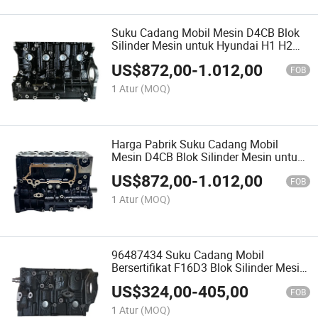
Suku Cadang Mobil Mesin D4CB Blok
Silinder Mesin untuk Hyundai H1 H2
H100 Porter Grand Starex Kia Sorento
US$
872,00
-
1.012,00
Euro 4 Euro 5
FOB
1 Atur
(MOQ)
Harga Pabrik Suku Cadang Mobil
Mesin D4CB Blok Silinder Mesin untuk
Hyundai H1 H2 H100 Porter Grand
US$
872,00
-
1.012,00
Starex Kia Sorento Euro 3
FOB
1 Atur
(MOQ)
96487434 Suku Cadang Mobil
Bersertifikat F16D3 Blok Silinder Mesin
untuk Chevrolet Aveo T250 Cruze 1
US$
324,00
-
405,00
Lacetti J200
FOB
1 Atur
(MOQ)