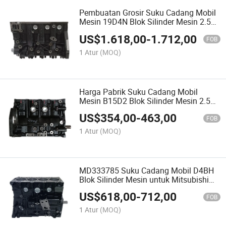
Pembuatan Grosir Suku Cadang Mobil
Mesin 19D4N Blok Silinder Mesin 2.5L
untuk Saic Maxus 1.9Dti G10 MG MG6
US$
1.618,00
-
1.712,00
FOB
1 Atur
(MOQ)
Harga Pabrik Suku Cadang Mobil
Mesin B15D2 Blok Silinder Mesin 2.5L
untuk Chevrolet Captiva Aveo Optra
US$
354,00
-
463,00
Spark
FOB
1 Atur
(MOQ)
MD333785 Suku Cadang Mobil D4BH
Blok Silinder Mesin untuk Mitsubishi
L200 Pickup L300 Hyundai H1 2.5
US$
618,00
-
712,00
Mesin
FOB
1 Atur
(MOQ)