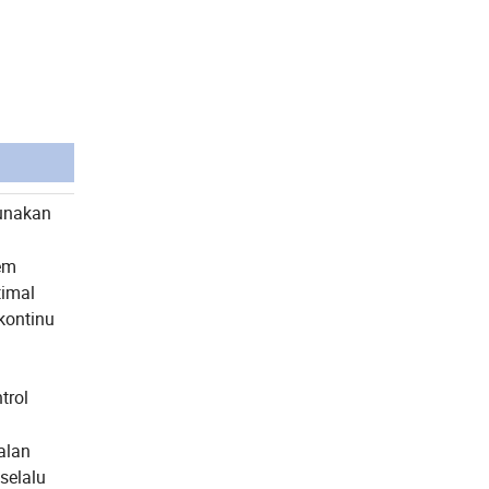
unakan
n
em
timal
kontinu
trol
alan
selalu