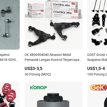
spensi
OE 4806904040 Aksesori Mobil
GDST Grosir 
4618-50Y00)
Pemasok Lengan Kontrol Terpercaya
Suspensi Stab
 Toyota
untuk Toyota
Sambungan u
US$3-3,5
US$1,5-4
Hyundai KIA 
50 Potong (MOQ)
100 Potong 