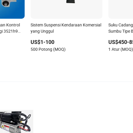
an Kontrol
Sistem Suspensi Kendaraan Komersial
Suku Cadang 
ggi 3521h9
yang Unggul
Sumbu Tipe 
US$1-100
US$450-8
500 Potong (MOQ)
1 Atur (MOQ