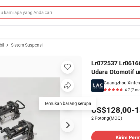
il
Sistem Suspensi
4 Kompresor Udara Otomotif untuk Land Rover Discovery 4 Amk
Lr072537 Lr0616
Udara Otomotif u
Guangzhou Xinfeng
4.7
(7 me
Harga
Temukan barang serupa
US$128,00-1
2 Potong(MOQ)
Hubungi Pemasok
Kirim Per