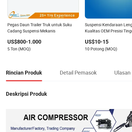
Pegas Daun Trailer Truk untuk Suku
Suspensi Kendaraan Leng
Cadang Suspensi Mekanis
Kualitas OEM Presisi Tin
3520j3 untuk Peugeot
US$800-1.000
US$10-15
5 Ton (MOQ)
10 Potong (MOQ)
Detail Pemasok
Ulasan
Rincian Produk
Deskripsi Produk