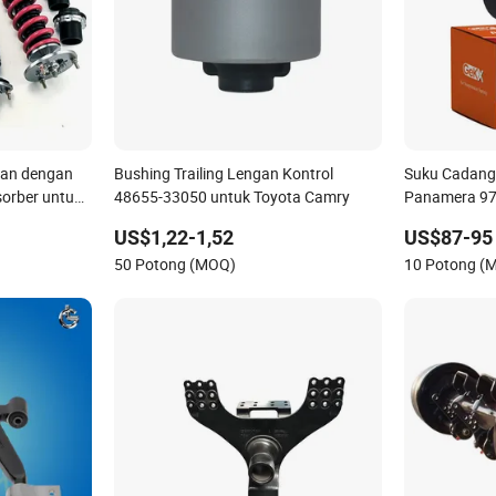
man dengan
Bushing Trailing Lengan Kontrol
Suku Cadang 
sorber untuk
48655-33050 untuk Toyota Camry
Panamera 97
i/330xi Cn-
Belakang Air
US$1,22-1,52
US$87-95
50 Potong (MOQ)
10 Potong (