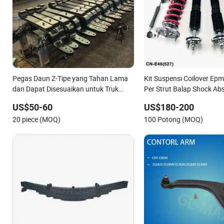
Pegas Daun Z-Tipe yang Tahan Lama
Kit Suspensi Coilover Ep
dan Dapat Disesuaikan untuk Truk
Per Strut Balap Shock Ab
Tank dan Trailer
01-05 BMW E46 330I/330c
US$50-60
US$180-200
E46 (527)
20 piece (MOQ)
100 Potong (MOQ)