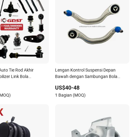
Auto Tie Rod Akhir
Lengan Kontrol Suspensi Depan
ilizer Link Bola
Bawah dengan Sambungan Bola
ntuk Toyota Honda
untuk Tesla Model 3
US$40-48
Nissan Mazda Mitsubishi
(MOQ)
1 Bagian (MOQ)