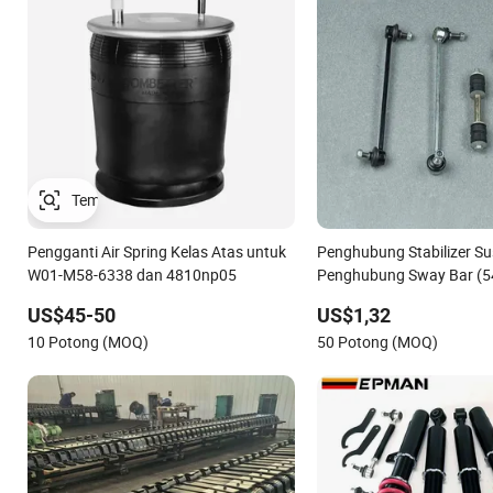
Pengganti Air Spring Kelas Atas untuk
Penghubung Stabilizer Su
W01-M58-6338 dan 4810np05
Penghubung Sway Bar (5
untuk Nissan Avenir Tida
US$45-50
US$1,32
Camry
10 Potong (MOQ)
50 Potong (MOQ)