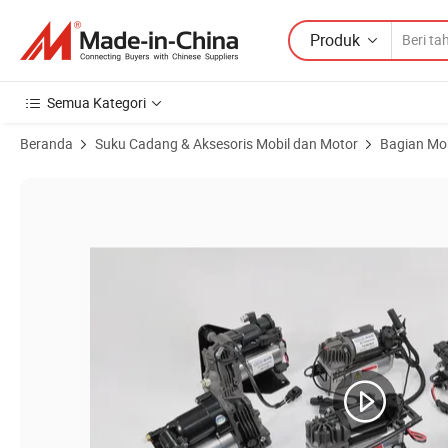
Produk
Semua Kategori
Beranda
Suku Cadang & Aksesoris Mobil dan Motor
Bagian Mob
Gambar Produk dari Lr072537 Lr061663 Lr045251 Lr044360 Lr02396