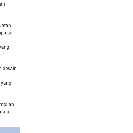
kan
uatan
mpresor
 yang
n desain
 yang
mpilan
rlalu