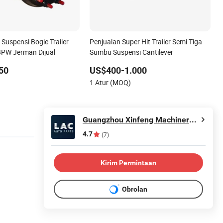
Suspensi Bogie Trailer
Penjualan Super Hlt Trailer Semi Tiga
BPW Jerman Dijual
Sumbu Suspensi Cantilever
50
US$400-1.000
)
1 Atur (MOQ)
Guangzhou Xinfeng Machinery Trade Co., Ltd.
4.7
(7)
Kirim Permintaan
Obrolan