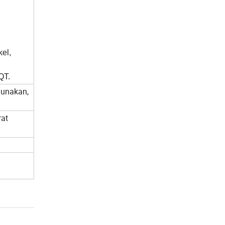
el,
QT.
gunakan,
rat