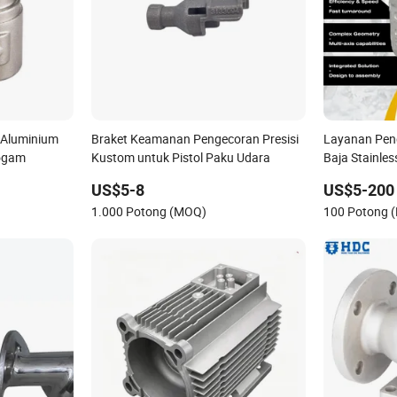
 Aluminium
Braket Keamanan Pengecoran Presisi
Layanan Peng
ogam
Kustom untuk Pistol Paku Udara
Baja Stainle
dengan ISO u
US$5-8
US$5-200
Dirgantara
1.000 Potong (MOQ)
100 Potong 