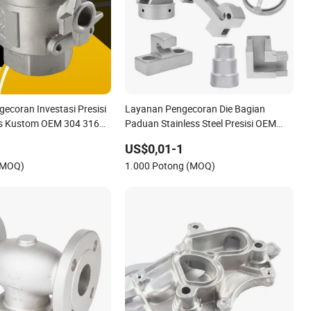
ecoran Investasi Presisi
Layanan Pengecoran Die Bagian
ss Kustom OEM 304 316
Paduan Stainless Steel Presisi OEM
ntuk Mesin Otomotif dan
Pabrik Besi Kuningan Aluminium CNC
US$0,01-1
(MOQ)
1.000 Potong (MOQ)