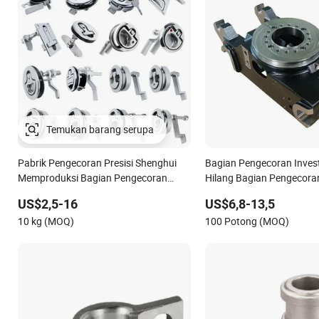
Pabrik Pengecoran Presisi Shenghui
Bagian Pengecoran Investa
Memproduksi Bagian Pengecoran
Hilang Bagian Pengecoran
Presisi Stainless Steel 304 316 Pabrik
Pengecoran Baja
US$2,5-16
US$6,8-13,5
Bagian Pengecoran Presisi
10 kg (MOQ)
100 Potong (MOQ)