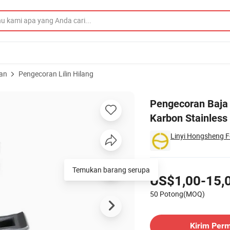
an
Pengecoran Lilin Hilang
si Bagian Baja Karbon Stainless
Pengecoran Baja 
Karbon Stainless
Linyi Hongsheng F
Harga
Temukan barang serupa
US$1,00-15,
50 Potong(MOQ)
Hubungi Pemasok
Kirim Per