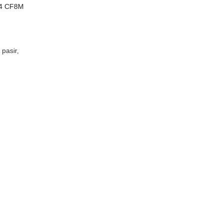
04 CF8M
pasir,