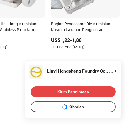
ilin Hilang Aluminium
Bagian Pengecoran Die Aluminium
Stainless Pintu Katup
Kustom Layanan Pengecoran
 Pengecoran Presisi
Aluminium Tekanan Tinggi
US$1,22-1,88
nvestasi
MOQ)
100 Potong (MOQ)
Linyi Hongsheng Foundry Co., Ltd.
Kirim Permintaan
Obrolan