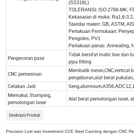
(SS316L)
TOLERANSI:
ISO 2768-MK, F
Kekasaran di muka:
Ra1,6-3.2,
Standar materi:
GB, ASTM, AISI
Perlakuan Permukaan:
Penyepu
Pengoles, PV1
Perlakuan panas :Annealing, N
Tidak bersifat matic line dan 
Pengecoran pasir
pipa fitting
Membalik mesin,CNC,vertical be
CNC pemesinan
pengeboran,alat berat pukulan
Cetakan Jadi
Seng,alumnium,
A356,ADC12,
Memukul, Stamping,
Alat berat pemotongan laser, a
pemotongan laser
Deskripsi Produk
Precision Lost wax Investment CCE Steel Cascting dengan CNC P