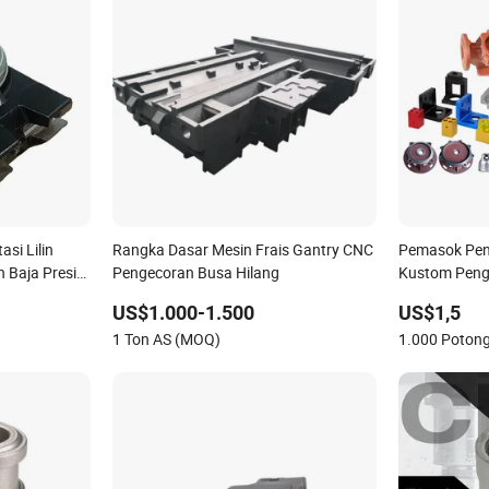
si Lilin
Rangka Dasar Mesin Frais Gantry CNC
Pemasok Pen
 Baja Presisi
Pengecoran Busa Hilang
Kustom Penge
Produk Peng
US$1.000-1.500
US$1,5
Baja Stainle
1 Ton AS (MOQ)
1.000 Poton
Mesin OEM K