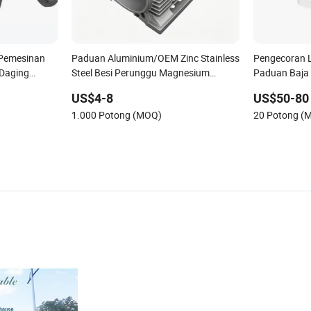
Pemesinan
Paduan Aluminium/OEM Zinc Stainless
Pengecoran L
 Daging
Steel Besi Perunggu Magnesium
Paduan Baja 
ilang
Logam Investasi Pasir Gravitasi Lilin
Badan Bagian
US$4-8
US$50-80
Hilang Presisi Squeeze Pengecoran
Pengecoran I
1.000 Potong (MOQ)
20 Potong (
Aluminium Die