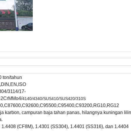
0 ton/tahun
,DIN,EN,ISO
04/3114/17-
42CrMMo4/
4140/4340/SUS410/SUS420/310S
0,
C87600,
C92600,
C95500,
C95400,
C93200,RG10,RG12
ja karbon, campuran baja tahan panas, hilangnya kuningan lilin
a.
, 1.4408 (CF8M), 1.4301 (SS304), 1.4401 (SS316), dan 1.4404