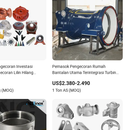
gecoran Investasi
Pemasok Pengecoran Rumah
coran Lilin Hilang
Bantalan Utama Terintegrasi Turbin
ecoran Logam Presisi
Angin
US$2.380-2.490
ss Baja Karbon Bagian
g (MOQ)
1 Ton AS (MOQ)
omponen Industri