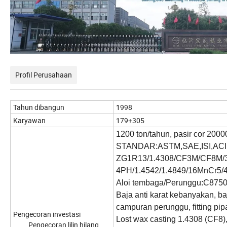
Profil Perusahaan
Tahun dibangun
1998
Karyawan
179+305
1200 ton/tahun, pasir cor 2000
STANDAR:
ASTM,SAE,ISI,ACI
ZG1R13/1.4308/CF3M/CF8M/3
4PH/1.4542/1.4849/
16MnCr5/
Aloi tembaga/Perunggu:C8750
Baja anti karat kebanyakan, ba
campuran perunggu, fitting pip
Pengecoran investasi
Lost wax casting 1.4308 (CF8)
Pengecoran lilin hilang