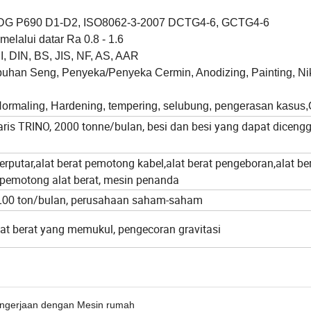
DG P690 D1-D2, ISO8062-3-2007 DCTG4-6, GCTG4-6
melalui datar Ra 0.8 - 1.6
, DIN, BS, JIS, NF, AS, AAR
han Seng, Penyeka/Penyeka Cermin, Anodizing, Painting, Nik
ormaling, Hardening, tempering, selubung, pengerasan kasus,
baris TRINO, 2000 tonne/bulan, besi dan besi yang dapat diceng
rputar,alat berat pemotong kabel,alat berat pengeboran,alat be
,pemotong alat berat, mesin penanda
ton/bulan, perusahaan saham-saham
100
lat berat yang memukul, pengecoran gravitasi
engerjaan dengan Mesin rumah