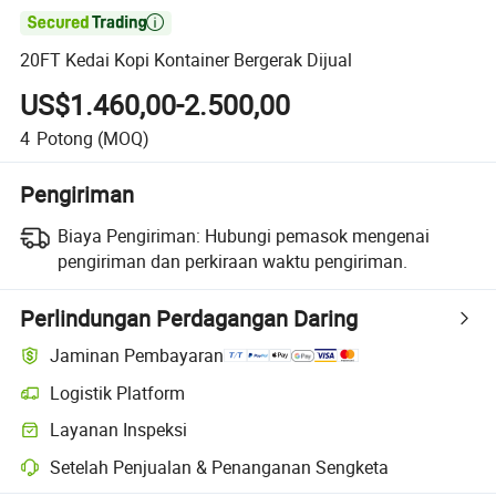

20FT Kedai Kopi Kontainer Bergerak Dijual
US$1.460,00-2.500,00
4
Potong
(MOQ)
Pengiriman
Biaya Pengiriman:
Hubungi pemasok mengenai
pengiriman dan perkiraan waktu pengiriman.
Perlindungan Perdagangan Daring
Jaminan Pembayaran
Logistik Platform
Pelacakan pengiriman yang lebih jelas dengan logistik yang didukung
Layanan Inspeksi
Pemeriksaan pra-pengiriman opsional untuk pemeriksaan kualitas da
Setelah Penjualan & Penanganan Sengketa
Penyelesaian sengketa yang dibantu platform, termasuk pengembalia