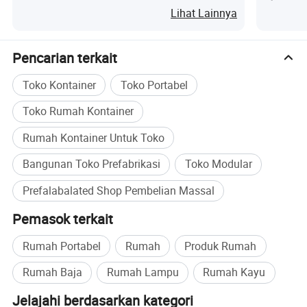
dan pemeliharaan. Produk-produk kami banyak
Lihat Lainnya
digunakan untuk perumahan sementara, kamp-kamp
konstruksi, wadah-wadah kantor, dan tempat-tempat
penyimpanan lebih disukai, sekolah-sekolah, fasilitas
Pencarian terkait
umum, ruang komersial, dan proyek bangunan modular
lainnya.
Toko Kontainer
Toko Portabel
Kami akan terus meningkatkan desain produk, pilihan
Toko Rumah Kontainer
material, dan proses produksi untuk menyediakan solusi
Rumah Kontainer Untuk Toko
bangunan yang lebih cepat, lebih hemat biaya, hemat
energi, dan ramah lingkungan bagi pelanggan.
Bangunan Toko Prefabrikasi
Toko Modular
Prefalabalated Shop Pembelian Massal
Pemasok terkait
Rumah Portabel
Rumah
Produk Rumah
Rumah Baja
Rumah Lampu
Rumah Kayu
Jelajahi berdasarkan kategori