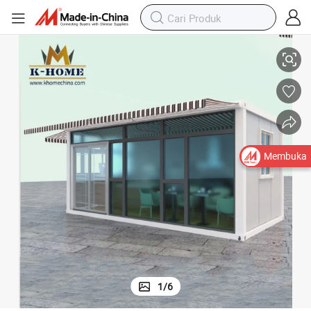
20FT Kedai Kopi Kontainer Bergerak Dijual
Membuka
1
/
6