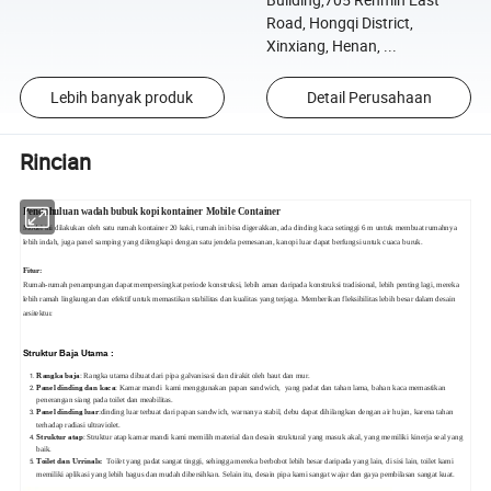
Road, Hongqi District,
Xinxiang, Henan, ...
Lebih banyak produk
Detail Perusahaan
Rincian
Pendahuluan wadah bubuk kopi kontainer Mobile Container
Model ini dilakukan oleh satu rumah kontainer 20 kaki, rumah ini bisa digerakkan, ada dinding kaca setinggi 6 m untuk membuat rumahnya
lebih indah, juga panel samping yang dilengkapi dengan satu jendela pemesanan, kanopi luar dapat berfungsi untuk cuaca buruk.
Fitur:
Rumah-rumah penampungan dapat mempersingkat periode konstruksi, lebih aman daripada konstruksi tradisional, lebih penting lagi, mereka
lebih ramah lingkungan dan efektif untuk memastikan stabilitas dan kualitas yang terjaga. Memberikan fleksibilitas lebih besar dalam desain
arsitektur.
Struktur Baja Utama :
Rangka baja
: Rangka utama dibuat dari pipa galvanisasi dan dirakit oleh baut dan mur.
Panel dinding dan kaca
: Kamar mandi
kami menggunakan papan sandwich, yang padat dan tahan lama, bahan kaca memastikan
penerangan siang
pada toilet dan meabilitas.
Panel dinding luar
:dinding luar terbuat dari papan sandwich, warnanya stabil, debu dapat dihilangkan dengan air hujan, karena tahan
terhadap radiasi ultraviolet.
Struktur atap
: Struktur atap kamar mandi kami memilih material dan desain struktural yang masuk akal, yang memiliki kinerja seal yang
baik.
Toilet dan Urrinals
:
Toilet yang padat sangat tinggi, sehingga mereka berbobot lebih besar daripada yang lain, di sisi lain, toilet kami
memiliki aplikasi yang lebih bagus dan mudah dibersihkan. Selain itu, desain pipa kami sangat wajar dan gaya pembilasan sangat kuat.