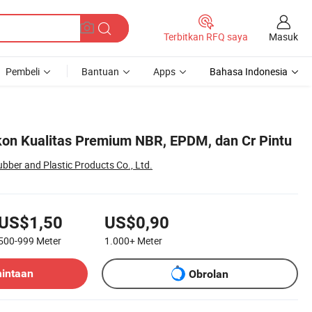
Masuk
Terbitkan RFQ saya
Pembeli
Bantuan
Apps
Bahasa Indonesia
likon Kualitas Premium NBR, EPDM, dan Cr Pintu
ber and Plastic Products Co., Ltd.
US$1,50
US$0,90
500-999
Meter
1.000+
Meter
mintaan
Obrolan