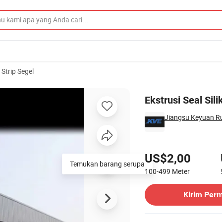
Strip Segel
M, dan Cr Pintu
Ekstrusi Seal Si
Jiangsu Keyuan Rub
Harga
US$2,00
Temukan barang serupa
100-499
Meter
Hubungi Pemasok
Kirim Per