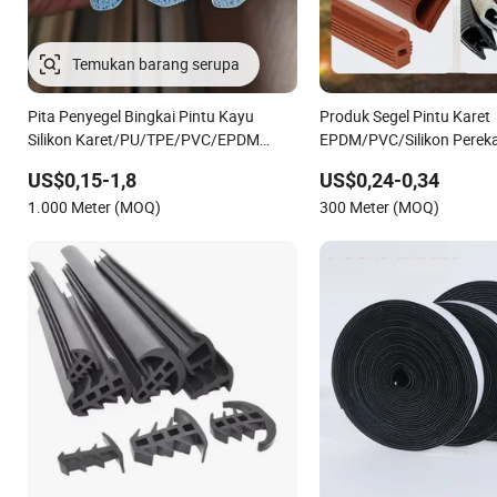
Pita Penyegel Bingkai Pintu Kayu
Produk Segel Pintu Karet
Silikon Karet/PU/TPE/PVC/EPDM
EPDM/PVC/Silikon Perekat
yang Dilapisi Busa untuk Menyegel
Mobil Jendela Kontainer 
US$0,15-1,8
US$0,24-0,34
Cuaca
1.000 Meter (MOQ)
300 Meter (MOQ)