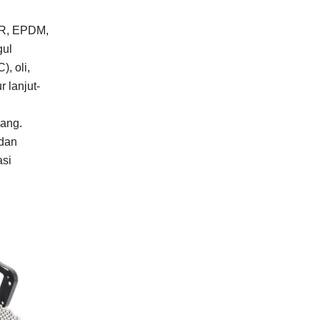
BR, EPDM,
gul
, oli,
 lanjut-
jang.
 dan
asi