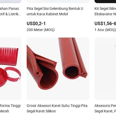
ahan Panas
Pita Segel Sisi Gelembung Bentuk U
Kit Segel Sil
f & Listrik
untuk Kaca Kabinet Mobil
Ekskavator N
991/00156 S
US$0,2-1
US$1,56-6
200 Meter (MOQ)
1 Atur (MOQ
rforma Tinggi
Grosir Aksesori Karet Suhu Tinggi Pita
Aksesoris Pe
 Merah
Segel Karet Silikon
Segel Karet, 