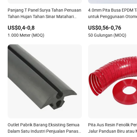
Panjang T Panel Surya Tahan Penuaan
4.0mm Pita Busa EPDM T
Tahan Hujan Tahan Sinar Matahari
untuk Penggunaan Otomoti
Strip Segel EPDM Berbagai Ukuran
Penyegelan
US$0,4-0,8
US$0,56-0,76
Penyegelan Celah Tahan Hujan Strip
1.000 Meter (MOQ)
50 Gulungan (MOQ)
Karet Seal
Outlet Pabrik Barang Eksisting Semua
Pita Aus Resin Fenolik Pe
Dalam Satu Industri Penjualan Panas
Jalur Panduan Biru atau