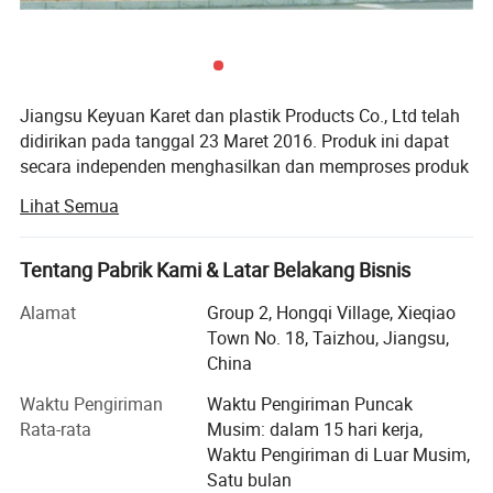
lama dan efektif biaya, yang meningkatkan efisiensi
operasional di berbagai sektor otomotif, mesin, konstruksi,
dan energi.
Jiangsu Keyuan Karet dan plastik Products Co., Ltd telah
didirikan pada tanggal 23 Maret 2016. Produk ini dapat
secara independen menghasilkan dan memproses produk
bermerek. Perputaran tahunan pabrik mencapai 50 juta
Lihat Semua
yuan, dan 300 pegawai. Perusahaan terutama
menggunakan produk karet, produk plastik, produk silikon,
produk plastik, dan bukaan cetakan dari standar untuk
Tentang Pabrik Kami & Latar Belakang Bisnis
produk poliuretana. Pengalaman itu memiliki pengalaman
Alamat
Group 2, Hongqi Village, Xieqiao
lebih dari sepuluh tahun dalam proses dan kustomisasi.
Town No. 18, Taizhou, Jiangsu,
Perusahaan secara terus-menerus memperkenalkan
China
peralatan dan teknologi produksi yang canggih. Saat ini,
Waktu Pengiriman
Waktu Pengiriman Puncak
industri-industri riset dan pengembangan utama
Tampilan Produk
Rata-rata
Musim: dalam 15 hari kerja,
penelitian ini melibatkan sektor kendaraan energi baru
Waktu Pengiriman di Luar Musim,
serta desain dan riset serta pengembangan komponen-
Satu bulan
komponen terkait robot. ISO9001:2000/2008 Sistem