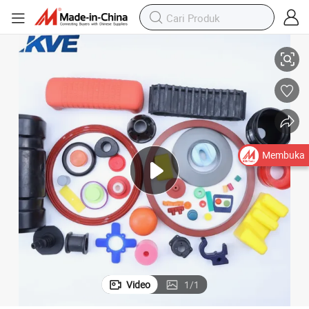
k Penggunaan yang Aman
Produk Karet Silikon Berkelas Makanan yang Dapat Disesuaikan untu
Membuka
Video
1
/
1