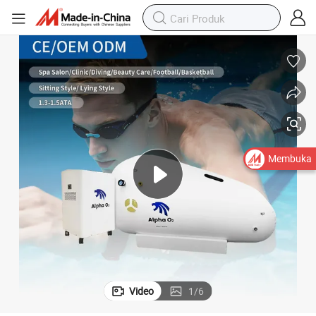
Membuka
Video
1
/
6