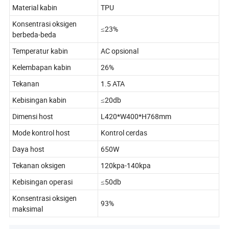
Material kabin
TPU
Konsentrasi oksigen
≤23%
berbeda-beda
Temperatur kabin
AC opsional
Kelembapan kabin
26%
Tekanan
1.5 ATA
Kebisingan kabin
≤20db
Dimensi host
L420*W400*H768mm
Mode kontrol host
Kontrol cerdas
Daya host
650W
Tekanan oksigen
120kpa-140kpa
Kebisingan operasi
≤50db
Konsentrasi oksigen
93%
maksimal