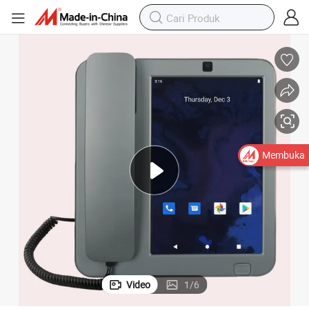
Membuka
Video
1
/
6