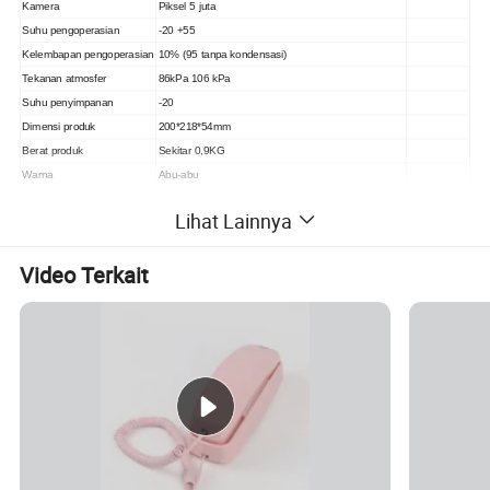
Kamera
Piksel 5 juta
Suhu pengoperasian
-20 +55
Kelembapan pengoperasian
10% (95 tanpa kondensasi)
Tekanan atmosfer
86kPa 106 kPa
Suhu penyimpanan
-20
Dimensi produk
200*218*54mm
Berat produk
Sekitar 0,9KG
Warna
Abu-abu
Lihat Lainnya
Video Terkait