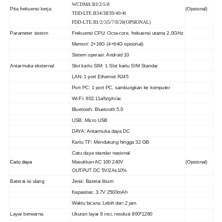
WCDMA:B1/2/5/8
Pita frekuensi kerja
(Opsional)
TDD-LTE:B34/38/39/40/41
FDD-LTE:B1/2/3/5/7/8/20(OPSIONAL)
Parameter sistem
Frekuensi CPU: Octa-core, frekuensi utama 2,0GHz
Memori: 2+16G (4+64G opsional)
Sistem operasi: Android 10
Antarmuka eksternal
Slot kartu SIM: 1 Slot kartu SIM Standar
LAN: 1 port Ethernet RJ45
Port PC: 1 port PC, sambungkan ke komputer
Wi-Fi: 802.11a/b/g/n/ac
Bluetooth: Bluetooth 5.0
USB: Micro USB
DAYA: Antarmuka daya DC
Kartu TF: Mendukung hingga 32 GB
Catu daya standar nasional
Catu daya
Masukkan AC 100 240V
(Opsional)
OUTPUT DC 5V/2A±10%
Baterai isi ulang
Jenis: Baterai litium
Kapasitas: 3.7V 2500mAh
Waktu bicara: Lebih dari 2 jam
Layar berwarna
Ukuran layar 8 inci, resolusi 800*1280