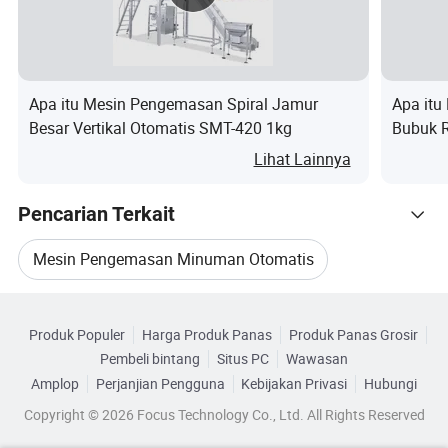
Apa itu Mesin Pengemasan Spiral Jamur
Apa itu
Besar Vertikal Otomatis SMT-420 1kg
Bubuk 
Penuh
Lihat Lainnya
Pencarian Terkait
Mesin Pengemasan Minuman Otomatis
Telusuri menurut Kategori
Mesin Pengemasan Pembentukan Otomatis
Produk Populer
Harga Produk Panas
Produk Panas Grosir
Pembeli bintang
Situs PC
Wawasan
Tidak
Parameter teknis utama
P
Mesin Pengemas Bubuk Otomatis
Amplop
Perjanjian Pengguna
Kebijakan Privasi
Hubungi
K
Copyright © 2026 Focus Technology Co., Ltd. All Rights Reserved
Mesin Pengemas Otomatis Teh
L