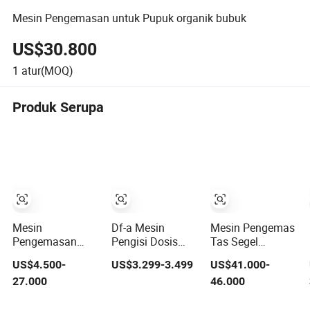
Mesin Pengemasan untuk Pupuk organik bubuk
US$30.800
1
atur(MOQ)
Produk Serupa
Mesin
Df-a Mesin
Mesin Pengemas
Pengemasan
Pengisi Dosis
Tas Segel
Pengisian
Auger Semi
Kuadran
US$4.500-
US$3.299-3.499
US$41.000-
Penyegelan
Otomatis Lada
Multifungsi
27.000
46.000
Sachet Vertikal
Hitam Bubuk
Otomatis yang
Otomatis untuk
Garam Putih
Disetujui CE