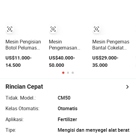
Camilan, Biji-
untuk
untuk Biji Kopi
bijian, Beras,
Pengemasan
Kacang, Kopi,
Sachet Botol
Gula, Permen,
Makanan
Mesin Pengisian
Mesin
Mesin Pengemas
Botol Pelumas
Pengemasan
Bantal Cokelat
dan Minyak
Vakum
Otomatis Mesin
US$11.000-
US$40.000-
US$29.000-
Mesin Otomatis
Thermoforming
Pengemasan
14.500
50.000
35.000
1L-5L
Keju Otomatis
Makanan Permen
yang Inovatif
Mesin Pengemas
Biskuit Wafer
Nougat Mesin
Rincian Cepat
Pembungkus
Aliran Horizontal
Tidak. Model.:
CM50
untuk Batangan
Granola
Kelas Otomatis:
Otomatis
Aplikasi:
Fertilizer
Tipe:
Mengisi dan menyegel alat berat