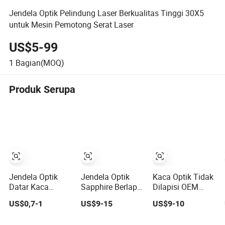
Jendela Optik Pelindung Laser Berkualitas Tinggi 30X5
untuk Mesin Pemotong Serat Laser
US$5-99
1
Bagian(MOQ)
Produk Serupa
Jendela Optik
Jendela Optik
Kaca Optik Tidak
Datar Kaca
Sapphire Berlapis
Dilapisi OEM
Kuarsa Tahan
Kualitas Standar
Pelat Jendela
US$0,7-1
US$9-15
US$9-10
Tekanan Super
Kaca Borosilikat
Inframerah (IR)
untuk Eksplorasi
Jendela