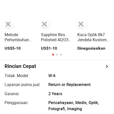
Laut Dalam
Inframerah
Metode
Sapphire Biru
Kaca Optik Bk7
Pertumbuhan
Polished Al2O3
Jendela Kustom
Kaca Sapphire
untuk Lensa
Besar Tanpa
US$5-10
US$1-10
Dinegosiasikan
Optik Lensa
Kaca Kristal
Pelapisan
Polishing Wafer
Jendela Sapphire
Jendela Bulat
Kaca Jendela
Optik Jam
Sapphire Optik
Tangan
Rincian Cepat
Tidak. Model.:
W-6
Layanan purna jual:
Return or Replacement
Garansi:
2 Years
Penggunaan:
Pencahayaan, Medis, Optik,
Fotografi, Imaging