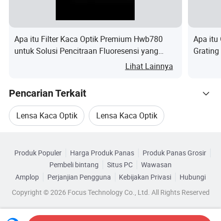
Parameter produk
Apa itu Filter Kaca Optik Premium Hwb780
Apa itu
untuk Solusi Pencitraan Fluoresensi yang
Grating
BK1 dan silica yang tergabung biasanya, kaca
Ditingkatkan
Lihat Lainnya
Material
optik terlihat, kaca optik inframerah, kaca
berwarna.
Pencarian Terkait
Presisi
Presisi
Toleransi
Presisi tinggi
rendah
standar
Lensa Kaca Optik
Lensa Kaca Optik
n
Kategori Terkait
±0.001
±0.0005
±0.0001
Optik Lensa Optik
Optik Lensa Optik
d
Kualitas
Produk Populer
Harga Produk Panas
Produk Panas Grosir
Telusuri menurut Kategori
kaca
v
Pembeli bintang
Situs PC
Wawasan
Sistem Optik Jendela
Kaca Pelapis Optik
±0.8%
±0.3%
±0.1%
d
Amplop
Perjanjian Pengguna
Kebijakan Privasi
Hubungi
Copyright © 2026 Focus Technology Co., Ltd. All Rights Reserved
Toleransi
±0.20
±0.10
0.01/-0,01
dimensi (mm)