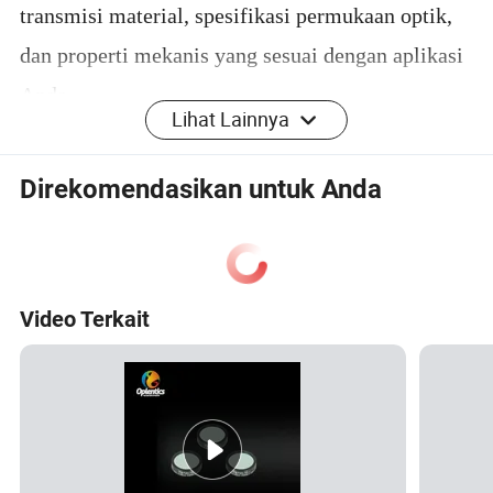
transmisi material, spesifikasi permukaan optik,
dan properti mekanis yang sesuai dengan aplikasi
Anda.
Lihat Lainnya
Properti Material
Direkomendasikan untuk Anda
Properti material termasuk transmisi, indeks bias,
dan kekerasan substrat jendela bisa sangat penting
untuk memutuskan jendela mana yang merupakan
Video Terkait
pilihan terbaik untuk aplikasi Anda. Gambar di
bawah ini menyorot daerah transmisi dari
berbagai material yang
ditawarkan Oplens®
sebagai jendela.