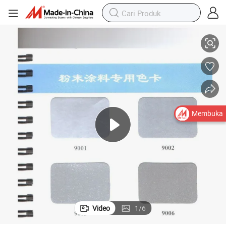
Pelapisan Bubuk Tekstur Pasir Anti Karat Anti Korosi
Membuka
Video
1
/
6