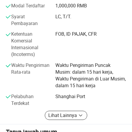
dijual di laut, seperti Asia Tenggara, Timur Tengah dan
Modal Terdaftar
1,000,000 RMB
beberapa negara di Eropa. Florid menjadi salah satu
perusahaan paling terkenal di dalam industri bubuk
Syarat
LC, T/T.
pelapisan anti-industri Cina dengan kredit tinggi dan
Pembayaran
reputasi luas.
Ketentuan
FOB, ID PAJAK, CFR
Komersial
Bapak CaXin General Manager, menyambut dengan
Internasional
hangat kerjasama dengan teman baik di dalam maupun
(Incoterms)
luar negeri, dan berharap dapat membangun kembali
kehidupan di masa depan melalui upaya bersama.
Waktu Pengiriman
Waktu Pengiriman Puncak
Rata-rata
Musim: dalam 15 hari kerja,
Dalam konsep bisnis teknik yang maju, kualitas tinggi,
Waktu Pengiriman di Luar Musim,
pelanggan yang efektif, kejujuran, pekerjaan berkelanjutan
dalam 15 hari kerja
dan manfaat bersama. Untuk sistem QC yang sempurna,
kami membalas Jaminan ISO9001 Qu-antity dan standar
Pelabuhan
Shanghai Port
kualitas internasional, lalu kesetiaan teknologi yang kusut,
Terdekat
terus-menerus, mengembangkan produk baru secara
tindakan-tindakan.
Lihat Lainnya
Tanya jawab umum