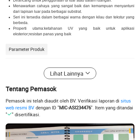
Dirancang untuk penggunaan di luar atau dalam ruangan.
Menawarkan cahaya yang sangat baik dan kemampuan menyantuni
dari lapisan luar pada berbagai substrat.
Seri ini tersedia dalam berbagai warna dengan kilau dan tekstur yang
berbeda.
Properti utama:ketahanan UV yang baik untuk aplikasi
eksterior;resistan panas yang baik
Parameter Produk
Lihat Lainnya
Kimia: Poliester-TGIC
Ukuran partikel: Cocok untuk semprotan elektrostatis
Penyimpanan: Kondisi ventilasi kering di bawah 30
Tentang Pemasok
Jadwal pengobatan: 200 (2009)/10 menit;190/15 menit
Gravitasi spesifik: 1.2-1,8g/cm3
hingga warnanya
Pemasok ini telah diaudit oleh BV. Verifikasi laporan di
situs
LEMBAR DATA TEKNIS
web resmi BV
dengan ID "
MIC-ASI234476
". Item yang ditandai
"
" disertifikasi.
Gravitasi spesifik (g/cm³, 25 1.4): 1.7-
Distribusi ukuran partikel: 100% lebih kecil