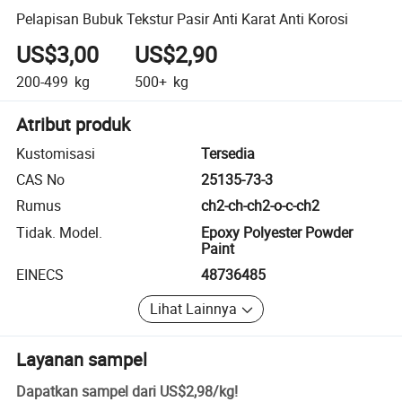
Pelapisan Bubuk Tekstur Pasir Anti Karat Anti Korosi
US$3,00
US$2,90
200-499
kg
500+
kg
Atribut produk
Kustomisasi
Tersedia
CAS No
25135-73-3
Rumus
ch2-ch-ch2-o-c-ch2
Tidak. Model.
Epoxy Polyester Powder
Paint
EINECS
48736485
Lihat Lainnya
Layanan sampel
Dapatkan sampel dari
US$2,98
/
kg
!