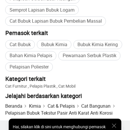
Semprot Lapisan Bubuk Logam
Cat Bubuk Lapisan Bubuk Pembelian Massal
Pemasok terkait
Cat Bubuk
Bubuk Kimia
Bubuk Kimia Kering
Bahan Kimia Pelapis
Pewarnaan Serbuk Plastik
Pelapisan Poliester
Kategori terkait
Cat Furnitur
,
Pelapis Plastik
,
Cat Mobil
Jelajahi berdasarkan kategori
Beranda
Kimia
Cat & Pelapis
Cat Bangunan
Pelapisan Bubuk Tekstur Pasir Anti Karat Anti Korosi
Hai
,
silakan klik di sini untuk menghubungi pemasok
Produk Populer
Harga Produk Panas
Produk Panas Grosir