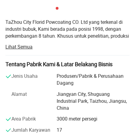
Lapisan bubuk poliester yang tahan lama
Lapisan serbuk poliester transparan
Lapisan bubuk poliester yang tahan lama
Lapisan bubuk poliester Super
TaZhou City Florid Powcoating CO. Ltd yang terkenal di
industri bubuk, Kami berada pada posisi 1998, dengan
perkembangan 8 tahun. Khusus untuk penelitian, produksi
Petunjuk Pemasangan
dan distribusi 5 kelas dan puluhan ribu jenis lapisan
Lihat Semua
powder polyester murni, cooksi, epoksi, epoksi/polyester(),
Polyu - retana dan Acrylate.
Tentang Pabrik Kami & Latar Belakang Bisnis
Kami memiliki kelompok teknis profesional dan peralatan
pemeriksaan produk berkualitas tinggi. Dua jalur produksi
Jenis Usaha
Produsen/Pabrik & Perusahaan
APV diimpor dari Inggris dan satu jalur manufaktur
Dagang
berasal dari China. Output lebih dari 5000 ton per tahun.
Alamat
Jiangyan City, Shuguang
Dengan mesin ini, kami mengimpor garis produksi maju,
Industrial Park, Taizhou, Jiangsu,
dengan mengemukakan teknologi yang terendah
China
membuat lingkaran beku dengan aliran udara ganda
sistem yang musuh. Lalu kami menggunakan teknologi
Area Pabrik
3000 meter persegi
yang baru untuk membuat produk kami tetap berkualitas
Jumlah Karyawan
17
dan kompetitif di pasar. Semua produk perusahaan kami