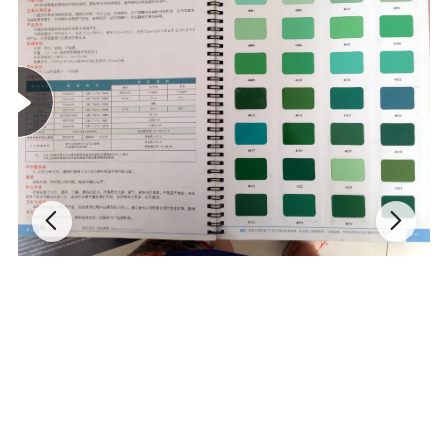
daripada 100 mikron (dapat disesuaikan
berdasarkan persyaratan lapisan khusus)
Kondisi Curing: 200, 10 mnt
Indikator inspeksi
Menguji item
Standar pengujian
Sangat mengkilap
Semi Kilap
Matt
Tahan benturan
GB/T 1732-1993
50kg.cm
40kg.cm
40kg.cm
Uji upping
GB 9753-1988
8mm
7 mm
7 mm
Perekat
GB/T 9286-1998
0 Level
Tes Meliuk
GB 6742-1986
2 mm
3 mm
3 mm
Kekerasan
GB/T 6739-1996
1H-2H
Tahan panas
GB 1740-1989
>1000H
Tahan cuaca
150 C*24 JAM
Retensi cahaya yang sangat baik, perbedaan warna ≤ 0.3-0.4