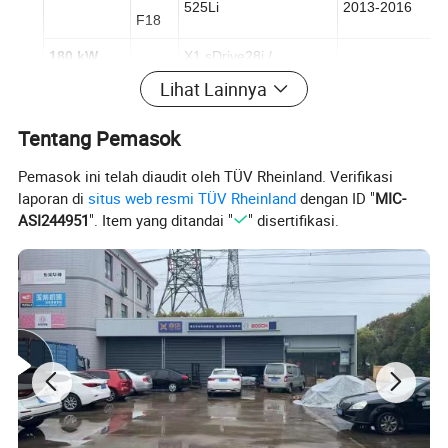
525Li
2013-2016
F18
180 kW
X1 sDrive28i /
E84
2011-2015
(241 hp)
XDrive28i
Lihat Lainnya
F25
X3 XDrive28i
2012-2017
Tentang Pemasok
F30/
328i / 328Li
2012-2016
Pemasok ini telah diaudit oleh TÜV Rheinland. Verifikasi
F35
laporan di
situs web resmi TÜV Rheinland
dengan ID "
MIC-
F34
3268i Gran Turismo
2013-2016
ASI244951
". Item yang ditandai "
" disertifikasi.
F32
428i
2014-2016
F10/
528i / 528Li
2012-2016
F18
E89
Z4 sDrive28i
2011-2016
F22
228i
2014-2016
F26
X4
2014-2017