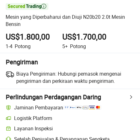

Mesin yang Diperbaharui dan Diuji N20b20 2.0t Mesin
Bensin
US$1.800,00
US$1.700,00
1-4
Potong
5+
Potong
Pengiriman
Biaya Pengiriman:
Hubungi pemasok mengenai
pengiriman dan perkiraan waktu pengiriman.
Perlindungan Perdagangan Daring
Jaminan Pembayaran
Logistik Platform
Pelacakan pengiriman yang lebih jelas dengan logistik yang didukung
Layanan Inspeksi
Pemeriksaan pra-pengiriman opsional untuk pemeriksaan kualitas da
Setelah Penjualan & Penanganan Sengketa