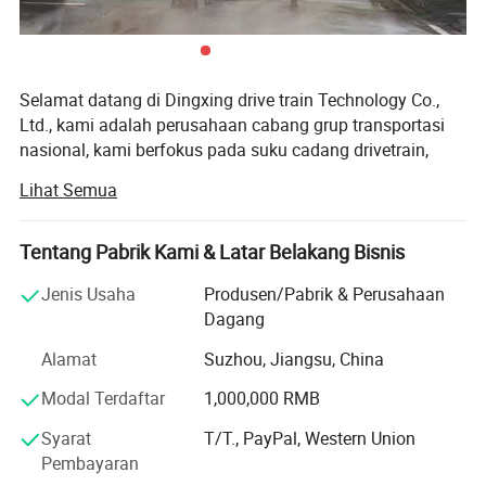
F15
X5 xDrive40e (Hybrid)
2016-2018
Aplikasi
Kecemerlangan
-
2015-2017
lainnya
Huasong 7 MPV
Selamat datang di Dingxing drive train Technology Co.,
Ltd., kami adalah perusahaan cabang grup transportasi
Foto detail
nasional, kami berfokus pada suku cadang drivetrain,
pemeriksaan, aset total, dan solusi teknis, produk utama
Lihat Semua
adalah engine yang direkturnya, pompa bahan bakar,
komponen engine, dll.; mencakup para pemain utama
seperti VW, GM, Toyota, Ford, SAIC, JLR, Cummins,
Tentang Pabrik Kami & Latar Belakang Bisnis
Bosch...
Jenis Usaha
Produsen/Pabrik & Perusahaan
Perusahaan ini didirikan oleh anggota tim teknis dari
Dagang
perusahaan pabrikan mobil di Shanghai Volkswagen dan
Alamat
Suzhou, Jiangsu, China
perusahaan transportasi kendaraan nasional pada bulan
November 2023. Perusahaan ini baru, tetapi dengan
Modal Terdaftar
1,000,000 RMB
pengalaman lebih dari 10 tahun dan sejarah teknis.
Syarat
T/T., PayPal, Western Union
Kita mematuhi prinsip manajemen "mutu pertama,
Pembayaran
berbasis pelanggan dan kredit", sejak perusahaan itu