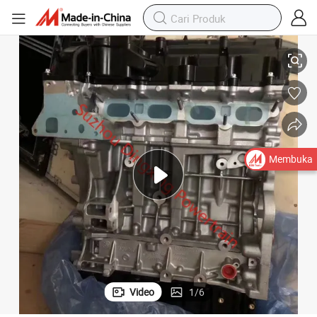
Mesin yang Diperbaharui dan Diuji N20b20 2.0t Mesin Bensin
Membuka
Video
1
/
6