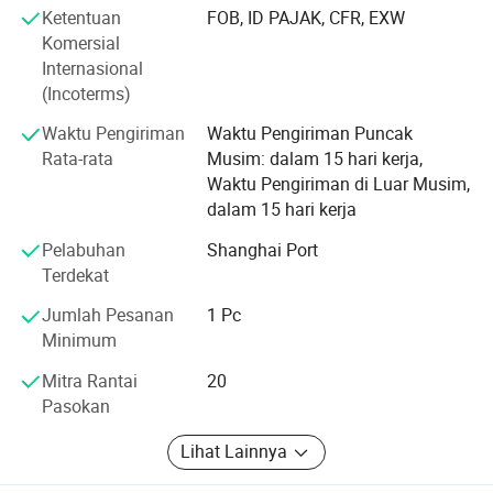
Ketentuan
FOB, ID PAJAK, CFR, EXW
berdiri dan selalu melakukan yang terbaik untuk
Komersial
memenuhi kebutuhan pelanggan. Perusahaan kita
Internasional
dengan tulus berkeinginan untuk bekerja sama dengan
(Incoterms)
perusahaan-perusahaan dari seluruh dunia untuk
mewujudkan situasi yang menang-menang sejak tren
Waktu Pengiriman
Waktu Pengiriman Puncak
globalisasi ekonomi telah berkembang dengan kekuatan
Rata-rata
Musim: dalam 15 hari kerja,
yang tidak dapat menggiurkan. Tim kami yang terdiri dari
Waktu Pengiriman di Luar Musim,
para insinyur dan pengrajin kami bekerja dengan tekun,
dalam 15 hari kerja
memadukan teknologi terkini dan wawasan industri ke
Pelabuhan
Shanghai Port
dalam desain kami. Karena itu, bersantai berada di garis
Terdekat
depan efisiensi dan keandalan, memungkinkan Anda
mengambil proyek Anda ke tingkat yang baru.
Jumlah Pesanan
1 Pc
Minimum
Terima kasih atas paduan suara Anda! Semoga bisa
bekerjasama dengan Anda
Mitra Rantai
20
Pasokan
Lihat Lainnya