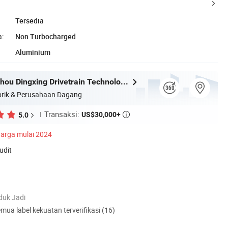
Tersedia
:
Non Turbocharged
Aluminium
Jiangsu Suzhou Dingxing Drivetrain Technology Co., Ltd.
rik & Perusahaan Dagang
Transaksi:
US$30,000+
5.0

arga mulai 2024
udit
duk Jadi
mua label kekuatan terverifikasi (16)