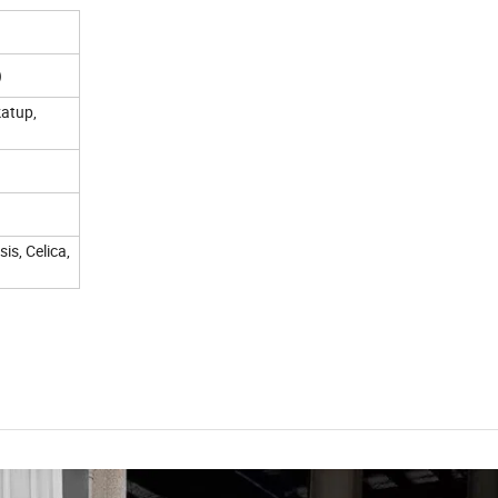
)
katup,
is, Celica,