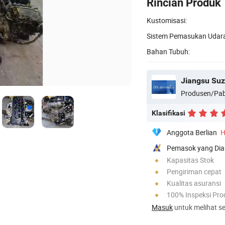
Rincian Produk
Kustomisasi:
Sistem Pemasukan Udara
Bahan Tubuh:
Produsen/Pab
Klasifikasi
Anggota Berlian
H
Pemasok yang Dia
Kapasitas Stok
Pengiriman cepat
Kualitas asuransi
100% Inspeksi Pro
Masuk
untuk melihat se