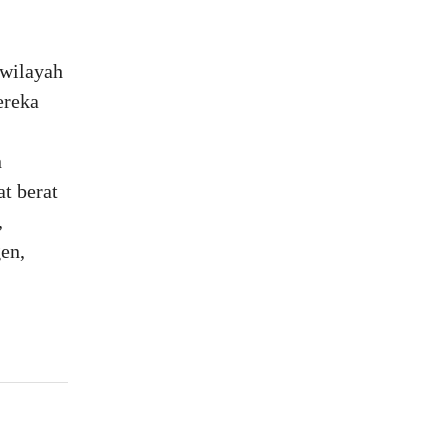
 wilayah
ereka
n
at berat
,
en,