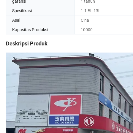
garansi
1 tahun
Spesifikasi
1.1.5l--13l
Asal
Cina
Kapasitas Produksi
10000
Deskripsi Produk