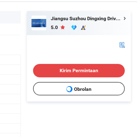
Jiangsu Suzhou Dingxing Drivetrain Technology Co., Ltd.
5.0
Kirim Permintaan
Obrolan