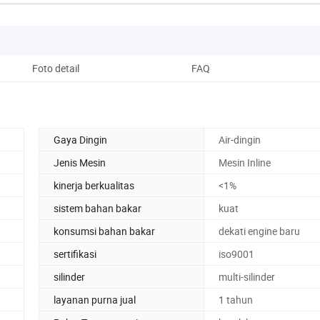
Foto detail
FAQ
Gaya Dingin
Air-dingin
Jenis Mesin
Mesin Inline
kinerja berkualitas
<1%
sistem bahan bakar
kuat
konsumsi bahan bakar
dekati engine baru
sertifikasi
iso9001
silinder
multi-silinder
layanan purna jual
1 tahun