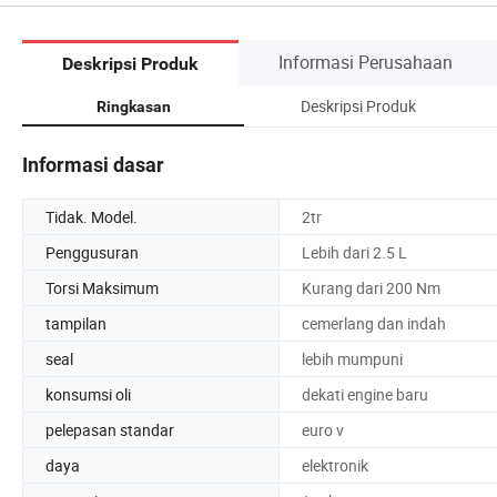
Informasi Perusahaan
Deskripsi Produk
Deskripsi Produk
Ringkasan
Informasi dasar
Tidak. Model.
2tr
Penggusuran
Lebih dari 2.5 L
Torsi Maksimum
Kurang dari 200 Nm
tampilan
cemerlang dan indah
seal
lebih mumpuni
konsumsi oli
dekati engine baru
pelepasan standar
euro v
daya
elektronik