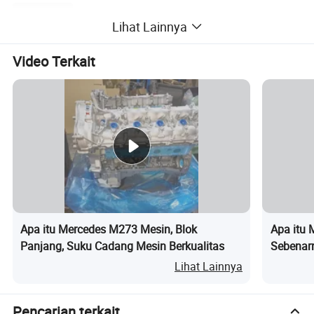
Foto detail
Lihat Lainnya
Video Terkait
Apa itu Mercedes M273 Mesin, Blok
Apa itu 
Panjang, Suku Cadang Mesin Berkualitas
Sebenar
Lihat Lainnya
Pencarian terkait