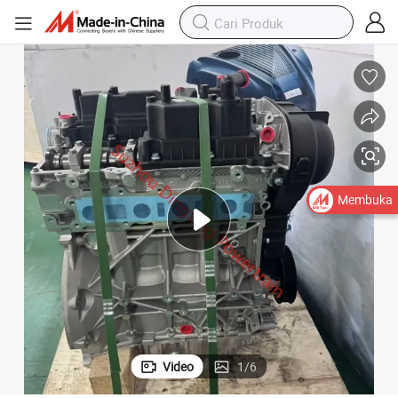
Membuka
Video
1
/
6