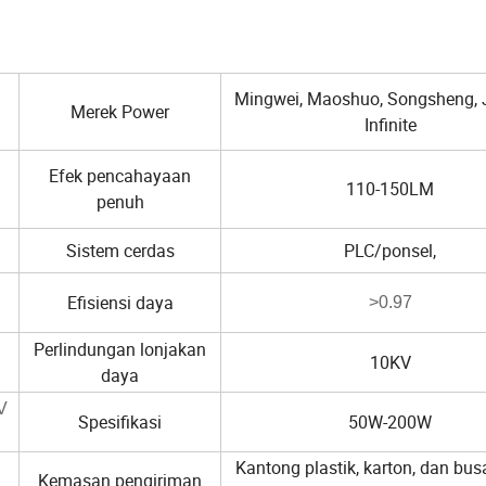
Mingwei, Maoshuo, Songsheng, 
Merek Power
Infinite
Efek pencahayaan
110-150LM
penuh
Sistem cerdas
PLC/ponsel,
Efisiensi daya
>0.97
Perlindungan lonjakan
10KV
daya
V
Spesifikasi
50W-200W
Kantong plastik, karton, dan bu
Kemasan pengiriman