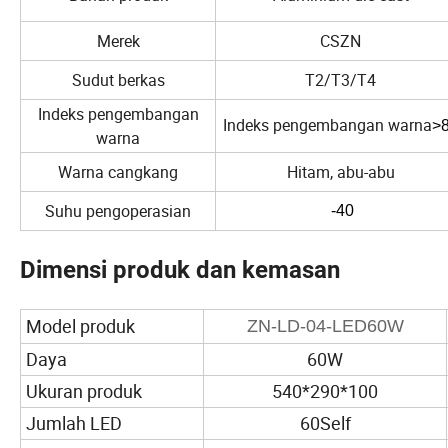
Merek
CSZN
Sudut berkas
T2/T3/T4
Indeks pengembangan
Indeks pengembangan warna
>
warna
Warna cangkang
Hitam, abu-abu
Suhu pengoperasian
-40
Dimensi produk dan kemasan
Model produk
ZN-LD-04-LED60W
Daya
60W
Ukuran produk
540*290*100
Jumlah LED
60Self