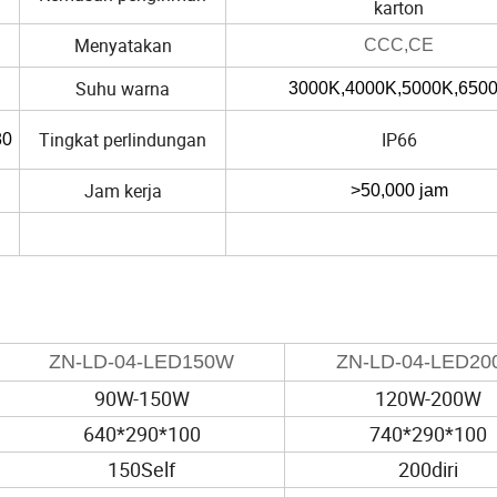
karton
Menyatakan
CCC,CE
Suhu warna
3000K,4000K,5000K,650
Tingkat perlindungan
IP66
80
Jam kerja
>50,000 jam
ZN-LD-04-LED150W
ZN-LD-04-LED2
90W-150W
120W-200W
640*290*100
740*290*100
150Self
200diri