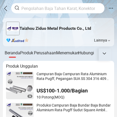
Taizhou Ziduo Metal Products Co., Ltd
Lainnya
Beranda
Produk
Perusahaan
Menemukan
Hubungi
Produk Unggulan
Campuran Baja Campuran Rata Aluminium
Rata Pugff, Pegangan SUA SS 304 316 409
harga Pabrik Aisi Bar
US$100-1.000/Bagian
10 Potong
(MOQ)
Produksi Campuran Baja Bundar Baja Bundar
Aluminium Rata Pugff Sudut Square Ambil
handuk Grade SS 304 316 409 harga Pabrik