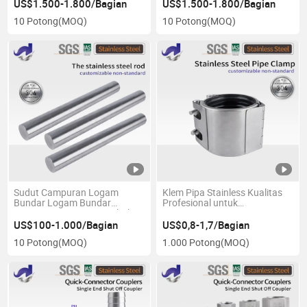
Dipoles Seamless Las
US$1.500-1.800/Bagian
US$1.500-1.800/Bagian
Stainless Steel Pipe
10 Potong
(MOQ)
10 Potong
(MOQ)
Sudut Campuran Logam
Klem Pipa Stainless Kualitas
Bundar Logam Bundar
Profesional untuk
Logam, Logam, Rata Pabrik
Pemasangan yang Aman
SS 304 316 409 di Grab
US$100-1.000/Bagian
US$0,8-1,7/Bagian
handuk kotak berukuran
10 Potong
(MOQ)
1.000 Potong
(MOQ)
persegi Harga Termisi Bar