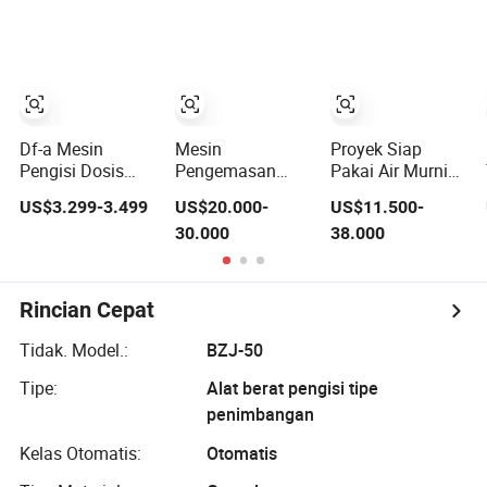
Air Soda, Cairan,
Beras Oat
Bubuk Tepung
Jus Buah, Teh,
Kacang
Ragi Bubuk Kopi
Whisky, Vodka
Kacangan Sereal
dengan Harga
Partikel
Pabrik
Df-a Mesin
Mesin
Proyek Siap
Pengisi Dosis
Pengemasan
Pakai Air Murni
Auger Semi
Otomatis Vffs
Air Rasa
US$3.299-3.499
US$20.000-
US$11.500-
Otomatis Lada
Kecepatan Tinggi
Minuman
30.000
38.000
Hitam Bubuk
Dual Servo
Berkarbonasi
Garam Putih
dengan
Minuman Energi
untuk
Timbangan
Soda Jus Mesin
Pengemasan
Multihead untuk
Pembuatan 3
Rincian Cepat
Sachet Botol
50-100 Camilan
dalam 1 Mesin
Keripik Grammy
Pengisian
Tidak. Model.:
BZJ-50
Pengepakan
Pelabelan
Tipe:
Alat berat pengisi tipe
dengan
penimbangan
Pembungkus
Kelas Otomatis:
Otomatis
Shrink