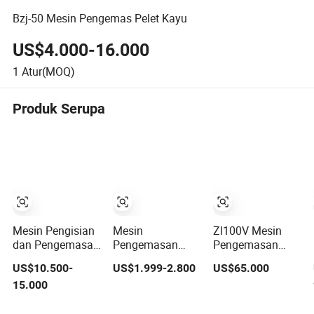
Bzj-50 Mesin Pengemas Pelet Kayu
US$4.000-16.000
1
Atur(MOQ)
Produk Serupa
Mesin Pengisian
Mesin
Zl100V Mesin
dan Pengemasan
Pengemasan
Pengemasan
Otomatis untuk
Granul
Vakum
US$10.500-
US$1.999-2.800
US$65.000
Minuman
Volumetrik
Pembentukan
15.000
Berkarbonasi,
Otomatis untuk
Kantong Vertikal
Minuman Energi,
Gula Garam
Otomatis untuk