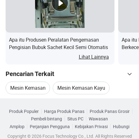
Jinan Import&Export Co., Ltd
Daya
Contoh
Kapasitas (kg/tas)
KW
Apa itu Produsen Peralatan Pengemasan
Apa itu
Pengisian Bubuk Sachet Kecil Semi Otomatis
Berkece
BZJ-50
20-50
0.75
Minuma
Lihat Lainnya
BZJ-35
10-20
0.75
Pencarian Terkait
Mesin Kemasan
Mesin Kemasan Kayu
DCS-10
2-10
Telusuri menurut Kategori
Mesin Pengemasan Granula Otomatis
Produk Populer
Harga Produk Panas
Produk Panas Grosir
Pembeli bintang
Situs PC
Wawasan
Mesin Pengemasan Kantong Granule
Amplop
Perjanjian Pengguna
Kebijakan Privasi
Hubungi
Copyright © 2026 Focus Technology Co., Ltd. All Rights Reserved
Mesin Pengisian Kemasan Granule