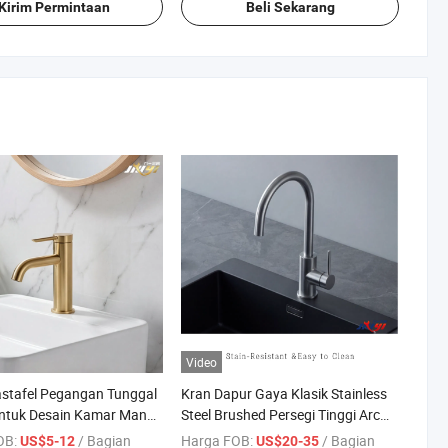
ngan
Kirim Permintaan
Beli Sekarang
Video
stafel Pegangan Tunggal
Kran Dapur Gaya Klasik Stainless
ntuk Desain Kamar Mandi
Steel Brushed Persegi Tinggi Arc
Tunggal Handle
OB:
/ Bagian
Harga FOB:
/ Bagian
US$5-12
US$20-35