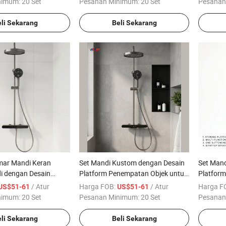
nimum:
20 Set
Pesanan Minimum:
20 Set
Pesanan
li Sekarang
Beli Sekarang
mar Mandi Keran
Set Mandi Kustom dengan Desain
Set Mand
 dengan Desain
Platform Penempatan Objek untuk
Platfor
nempatan Objek
Penggunaan Air yang Efisien
Solusi Ai
/ Atur
Harga FOB:
/ Atur
Harga F
US$51-61
US$51-61
tuk Opsi Kustomisasi
nimum:
20 Set
Pesanan Minimum:
20 Set
Pesanan
li Sekarang
Beli Sekarang