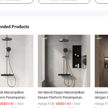
nded Products
nik Menampilkan
Set Mandi Elegan Menampilkan
Aksesor
form Penempatan
Desain Platform Penempatan
dengan D
 Manajemen Air yang
Objek dan Kontrol Suhu Ganda
Penempa
/ Atur
Harga FOB:
/ Atur
Harga F
US$51-61
US$51-61
Pengalam