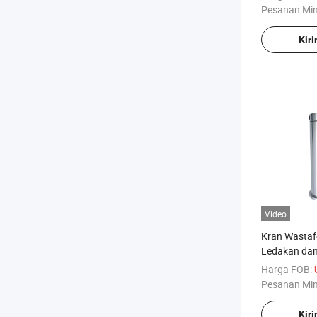
untuk Wastaf
Pesanan Mi
Kir
Video
Kran Wastaf
Ledakan dan
Renovasi R
Harga FOB:
Pesanan Mi
Kir