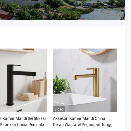
Video
s Kamar Mandi Sertifikasi
Aksesori Kamar Mandi China
 Pabrikan China Penjualan
Keran Wastafel Pegangan Tunggal
eran Kamar Mandi dan
304 Baja Tahan Karat untuk