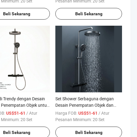
 Minimum:
20 Set
Pesanan Minimum:
20 Set
Beli Sekarang
Beli Sekarang
i Trendy dengan Desain
Set Shower Serbaguna dengan
m Penempatan Objek untuk
Desain Penempatan Objek dan
r yang Dipersonalisasi
Fungsionalitas Air Panas/Dingin
OB:
/ Atur
Harga FOB:
/ Atur
US$51-61
US$51-61
 Minimum:
20 Set
Pesanan Minimum:
20 Set
Beli Sekarang
Beli Sekarang