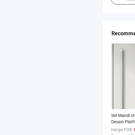
Recomme
Set Mandi U
Desain Plat
Objek untuk
Harga FOB:
Efisien