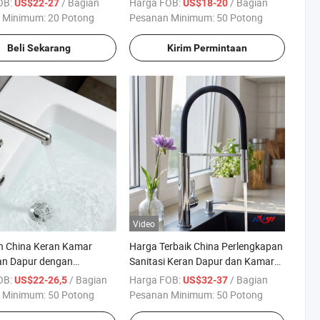
OB:
/ Bagian
Harga FOB:
/ Bagian
US$22-27
US$18-20
atu Pegangan, Cocok
Wastafel Kamar Mandi dan Dapur
 Minimum:
20 Potong
Pesanan Minimum:
50 Potong
stafel dan Cuci
Beli Sekarang
Kirim Permintaan
Video
n China Keran Kamar
Harga Terbaik China Perlengkapan
an Dapur dengan
Sanitasi Keran Dapur dan Kamar
gan Satu Lubang yang
Mandi Stainless Steel untuk
OB:
/ Bagian
Harga FOB:
/ Bagian
US$22-26,5
US$32-37
untuk Renovasi Rumah
Wastafel
 Minimum:
50 Potong
Pesanan Minimum:
50 Potong
Cocok untuk Wastafel dan