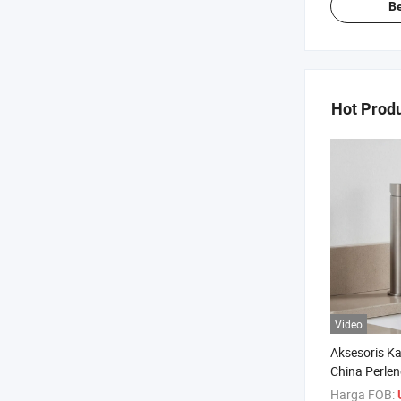
Be
Hot Prod
Video
Aksesoris K
China Perle
Kamar Mandi
Harga FOB: