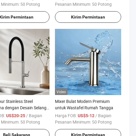
 Minimum:
50 Potong
Pesanan Minimum:
50 Potong
Kirim Permintaan
Kirim Permintaan
Video
ur Stainless Steel
Mixer Bulat Modern Premium
na dengan Desain Selang
untuk Wastafel Rumah Tangga
Perlengkapan Sanitasi
OB:
/ Bagian
Harga FOB:
/ Bagian
US$20-25
US$5-12
 Minimum:
50 Potong
Pesanan Minimum:
50 Potong
Beli Sekarang
Kirim Permintaan