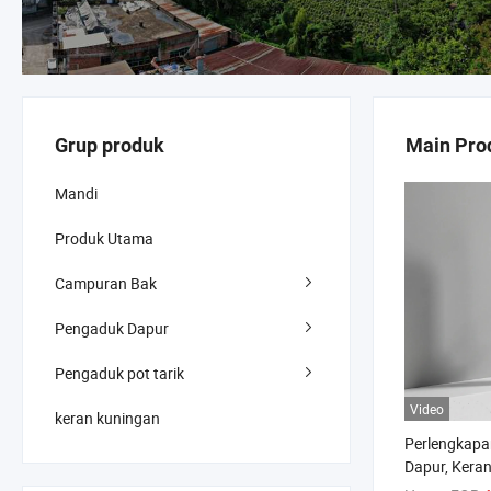
Grup produk
Main Pro
Mandi
Produk Utama
Campuran Bak
Pengaduk Dapur
Pengaduk pot tarik
Video
keran kuningan
Perlengkapan
Dapur, Kera
Wastafel de