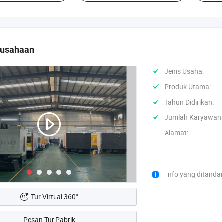
rusahaan
Jenis Usaha:
Produk Utama:
Tahun Didirikan:
Jumlah Karyawan
Alamat:
Info yang ditanda
Tur Virtual 360°
Pesan Tur Pabrik