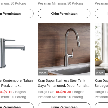
el dan Cuci Piring
nimum:
50 Potong
Pesanan Minimum:
50 Potong
Pesanan
im Permintaan
Kirim Permintaan
Video
Video
el Kontemporer Tahan
Kran Dapur Stainless Steel Tarik
Kran Dap
 Retak untuk
Gaya Pantai untuk Dapur Rumah
Serbagu
umah
Pantai dengan Finishing Brushed
Tunggal 
/ Bagian
Harga FOB:
/ Bagian
Harga F
US$9-12
US$20-35
nimum:
50 Potong
Pesanan Minimum:
50 Potong
Pesanan
im Permintaan
Kirim Permintaan