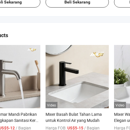
Cuci Ta
li Sekarang
Beli Sekarang
ucts
Video
Video
amar Mandi Pabrikan
Mixer Basah Bulat Tahan Lama
Mixer Wa
ngkapan Sanitasi Keran
untuk Kontrol Air yang Mudah
Elegan u
 dan Keran Dapur
Bergaya
/ Bagian
Harga FOB:
/ Bagian
Harga F
US$5-12
US$5-15