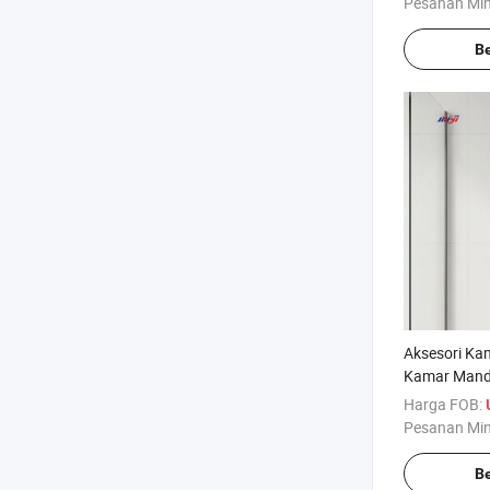
Pesanan Mi
Be
Aksesori Ka
Kamar Mandi
Platform Pe
Harga FOB:
Sempurna un
Pesanan Mi
Be