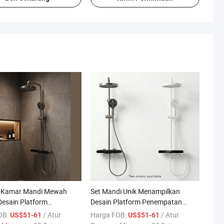
i Kamar Mandi Mewah
Set Mandi Unik Menampilkan
esain Platform
Desain Platform Penempatan
tan Objek untuk Set
Objek untuk Kontrol Air yang
OB:
/ Atur
Harga FOB:
/ Atur
US$51-61
US$51-61
an Air yang Disesuaikan
Serbaguna