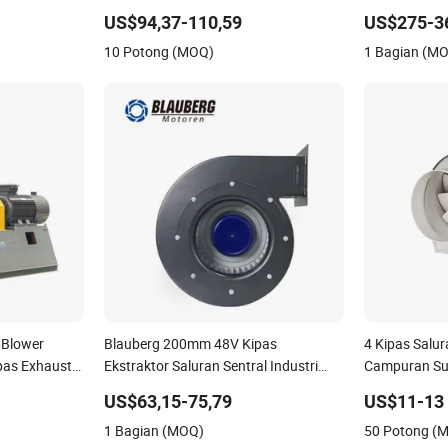
iabel
Penyimpanan Energi
untuk Aerasi
US$94,37-110,59
US$275-3
10 Potong (MOQ)
1 Bagian (M
 Blower
Blauberg 200mm 48V Kipas
4 Kipas Salur
pas Exhaust
Ekstraktor Saluran Sentral Industri
Campuran Sum
duced Draught
Kecil yang Senyap, Kipas Exhaust Air,
US$63,15-75,79
US$11-13
raktor
HVAC Tahan Air, Cfm, Blower Udara
1 Bagian (MOQ)
50 Potong (
Industri