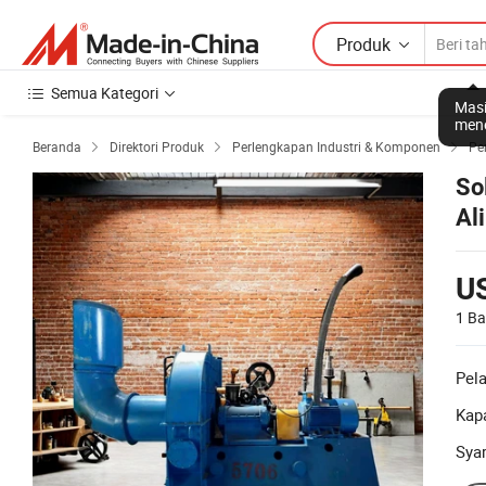
Produk
Semua Kategori
Masi
mene
Beranda
Direktori Produk
Perlengkapan Industri & Komponen
Pe



So
Al
U
1 Ba
Pel
Kapa
Sya