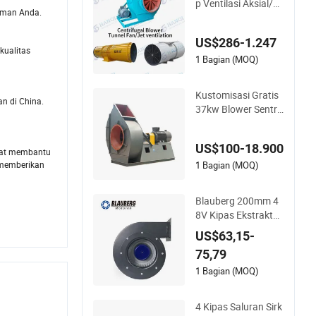
p Ventilasi Aksial/Je
iman Anda.
t Pusat Pembangkit
Suhu Tinggi FRP un
US$286-1.247
tuk Terowongan, Pe
kualitas
rtambangan, Metal
1 Bagian (MOQ)
urgi, Tambang, Indu
stri Pabrikan China
Kustomisasi Gratis
an di China.
37kw Blower Sentrif
ugal Penghisap Kip
as Exhaust Boiler Ki
US$100-18.900
pas ID Kipas Induce
apat membantu
d Draught Kipas Ind
1 Bagian (MOQ)
 memberikan
ustri Kipas Ekstrakt
or
Blauberg 200mm 4
8V Kipas Ekstraktor
Saluran Sentral Ind
US$63,15-
ustri Kecil yang Sen
75,79
yap, Kipas Exhaust
Air, HVAC Tahan Air,
1 Bagian (MOQ)
Cfm, Blower Udara I
ndustri
4 Kipas Saluran Sirk