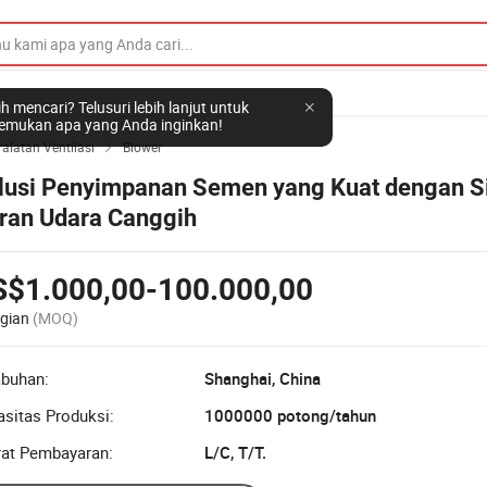
h mencari? Telusuri lebih lanjut untuk
mukan apa yang Anda inginkan!
ralatan Ventilasi
Blower

lusi Penyimpanan Semen yang Kuat dengan S
iran Udara Canggih
S$1.000,00-100.000,00
gian
(MOQ)
abuhan:
Shanghai, China
sitas Produksi:
1000000 potong/tahun
rat Pembayaran:
L/C, T/T.