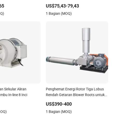
 Akuakultur
Grosir dari China
65
US$75,43-79,43
OQ)
1 Bagian (MOQ)
an Sirkular Aliran
Penghemat Energi Rotor Tiga Lobus
bu In-line 8 Inci
Rendah Getaran Blower Roots untuk
Pengolahan Limbah
US$390-400
MOQ)
1 Bagian (MOQ)