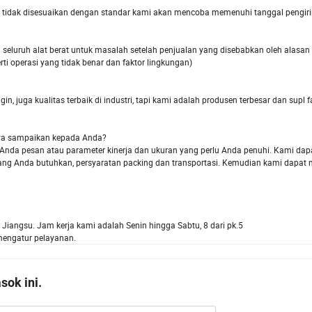
g tidak disesuaikan dengan standar kami akan mencoba memenuhi tanggal pengir
eluruh alat berat untuk masalah setelah penjualan yang disebabkan oleh alasan 
ti operasi yang tidak benar dan faktor lingkungan)
, juga kualitas terbaik di industri, tapi kami adalah produsen terbesar dan supl f
saya sampaikan kepada Anda?
n Anda pesan atau parameter kinerja dan ukuran yang perlu Anda penuhi. Kami d
yang Anda butuhkan, persyaratan packing dan transportasi. Kemudian kami dapat
i Jiangsu. Jam kerja kami adalah Senin hingga Sabtu, 8 dari pk.5
 mengatur pelayanan.
ok ini.