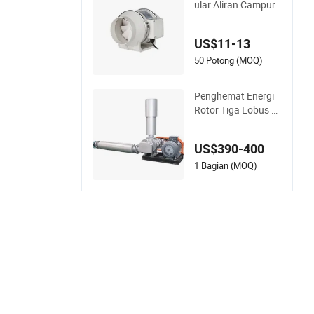
ular Aliran Campura
n Sumbu In-line 8 In
ci
US$11-13
50 Potong (MOQ)
Penghemat Energi
Rotor Tiga Lobus R
endah Getaran Blo
wer Roots untuk Pe
US$390-400
ngolahan Limbah
1 Bagian (MOQ)