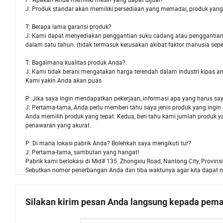
J: Produk standar akan memiliki persediaan yang memadai, produk yan
T: Berapa lama garansi produk?
J: Kami dapat menyediakan penggantian suku cadang atau penggantian s
dalam satu tahun. (tidak termasuk kerusakan akibat faktor manusia seper
T: Bagaimana kualitas produk Anda?
J: Kami tidak berani mengatakan harga terendah dalam industri kipas angin
Kami yakin Anda akan puas
P: Jika saya ingin mendapatkan pekerjaan, informasi apa yang harus 
J: Pertama-tama, Anda perlu memberi tahu saya jenis produk yang ingi
Anda memilih produk yang tepat. Kedua, beri tahu kami jumlah produk 
penawaran yang akurat.
P: Di mana lokasi pabrik Anda? Bolehkah saya mengikuti tur?
J: Pertama-tama, sambutan yang hangat!
Pabrik kami berlokasi di Mid# 135. Zhongxiu Road, Nantong City, Provins
Sebutkan nomor penerbangan Anda dan tiba waktunya agar kita dapat
Silakan kirim pesan Anda langsung kepada pemas