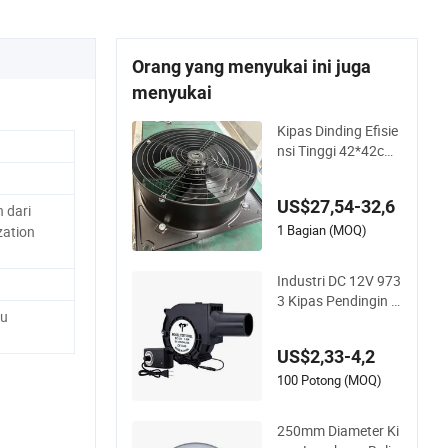
Orang yang menyukai ini juga
menyukai
Kipas Dinding Efisie
nsi Tinggi 42*42cm
Panel Persegi deng
an Grill Ganda 350
US$27,54-32,6
mm 14inch Kipas Ali
 dari
ran Aksial AC Kipas
1 Bagian (MOQ)
zation
Pendingin Kipas Eks
traksi Kipas Aksial u
Industri DC 12V 973
ntuk Aliran Udara O
3 Kipas Pendingin T
ptimal
su
ahan Air Yd9733hbl
dengan Pengontrol
US$2,33-4,2
Frekuensi Variabel
100 Potong (MOQ)
250mm Diameter Ki