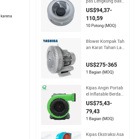
pas Lengkung Balik
Hemat Energi untuk
US$94,37-
Sistem Penyimpana
 karena
110,59
n Energi
10 Potong (MOQ)
Blower Kompak Tah
an Karat Tahan La
ma dengan Kebisin
gan Rendah untuk
US$275-365
Aerasi Akuakultur
1 Bagian (MOQ)
Kipas Angin Portab
el Inflatable Berday
a Tinggi dengan Pe
US$75,43-
njualan Grosir dari
79,43
China
1 Bagian (MOQ)
Kipas Ekstraksi Asa