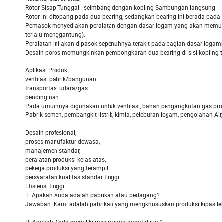
Rotor Sisap Tunggal - seimbang dengan kopling Sambungan langsung
Rotor ini ditopang pada dua bearing, sedangkan bearing ini berada pad
Pemasok menyediakan peralatan dengan dasar logam yang akan memung
terlalu menggantung).
Peralatan ini akan dipasok sepenuhnya terakit pada bagian dasar logam
Desain poros memungkinkan pembongkaran dua bearing di sisi kopling 
Aplikasi Produk
ventilasi pabrik/bangunan
transportasi udara/gas
pendinginan
Pada umumnya digunakan untuk ventilasi, bahan pengangkutan gas pros
Pabrik semen, pembangkit listrik, kimia, peleburan logam, pengolahan Ai
Desain profesional,
proses manufaktur dewasa,
manajemen standar,
peralatan produksi kelas atas,
pekerja produksi yang terampil
persyaratan kualitas standar tinggi
Efisiensi tinggi
T: Apakah Anda adalah pabrikan atau pedagang?
Jawaban: Kami adalah pabrikan yang mengkhususkan produksi kipas leb
P: Apakah Anda memiliki mesin yang dapat dijual?