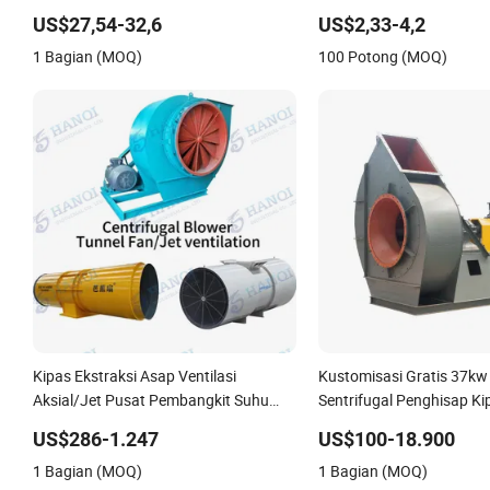
350mm 14inch Kipas Aliran Aksial AC
Pengontrol Frekuensi Var
US$27,54-32,6
US$2,33-4,2
Kipas Pendingin Kipas Ekstraksi Kipas
1 Bagian (MOQ)
100 Potong (MOQ)
Aksial untuk Aliran Udara Optimal
Kipas Ekstraksi Asap Ventilasi
Kustomisasi Gratis 37kw
Aksial/Jet Pusat Pembangkit Suhu
Sentrifugal Penghisap Ki
Tinggi FRP untuk Terowongan,
Boiler Kipas ID Kipas In
US$286-1.247
US$100-18.900
Pertambangan, Metalurgi, Tambang,
Kipas Industri Kipas Ekst
1 Bagian (MOQ)
1 Bagian (MOQ)
Industri Pabrikan China