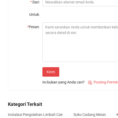
*
Dari:
Untuk:
*
Pesan:
Kirim
Ini bukan yang Anda cari?
Posting Permi

Kategori Terkait
Instalasi Pengolahan Limbah Cair
Suku Cadang Mesin