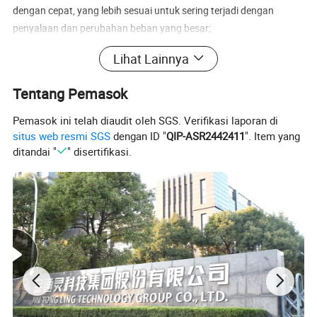
dengan cepat, yang lebih sesuai untuk sering terjadi dengan
penyalaan dan perubahan beban yang besar;
·Pisahkan silinder dan teknologi pemanas ulang diadopsi untuk
Lihat Lainnya
meningkatkan efisiensi siklus;
·Desain struktural ringkas terpadu, dapat dikirim sebagai instalasi
Tentang Pemasok
yang utuh dan sederhana serta waktu pemasangan yang singkat.
Pemasok ini telah diaudit oleh SGS. Verifikasi laporan di
situs web resmi SGS
dengan ID "
QIP-ASR2442411
". Item yang
Parameter Produk
ditandai "
" disertifikasi.
Memana
Power
Kisaran Tekanan uap
Kisaran suhu uap Masuk
Kecepatan
Penggerak
Tipe turbin
skan
Range(MW)
Masuk (MPa)
(celcius)
Putar(RPM)
langsung/Penggerak girboks
ulang
Split-Centripetal
Vorex&Axial Type
0,5-3
1-8.83
180-535
55009-000
--
√/√
(Tipe Tortex&Aksial)
Radial Campuran
0,2-1
0.6-1.54
300
30008-8000
--
√/√
&Tipe Aksial
Tipe kondensasi
6-65
3.43-13.5
370-5-35
3000-8200
√
√/√