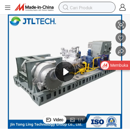
Turbine Uap Performa Tinggi untuk Penggunaan Energi Industri
Membuka
Video
1
/
1