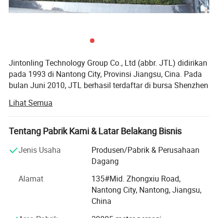
Tipe Ekstraksi
6-65
3,43-10
435-535
30006000
√
√/√
kondensasi
Tipe Tekanan Balik
3-40
3.43-13.24
435-535
5500-12000
--
√/√
Jenis Tekanan Balik
6-25
3.43-13.24
435-535
5500-8-700
--
√/√
Ekstraksi
Jintonling Technology Group Co., Ltd (abbr. JTL) didirikan
Foto detail
pada 1993 di Nantong City, Provinsi Jiangsu, Cina. Pada
bulan Juni 2010, JTL berhasil terdaftar di bursa Shenzhen
Stock Exchange, stock code 300091. Pada tahun 2019,
Lihat Semua
Jintonacling menjadi anak perusahaan Kelompok holding
Industri Nantong. Dengan modal terdaftar 1.23 miliar
RMB, JTL menjadi perusahaan grup dengan lebih dari 20
Tentang Pabrik Kami & Latar Belakang Bisnis
perusahaan cabang.
Jenis Usaha
Produsen/Pabrik & Perusahaan
JTL Tech adalah pemasok teknologi dan solusi daya
Dagang
yang mengandalkan blower industri, kompresor udara
Alamat
135#Mid. Zhongxiu Road,
sentrifugal, kompresor bahan bakar hidrogen, turbin uap
Nantong City, Nantong, Jiangsu,
kecil berefisiensi tinggi, boiler energi baru, mesin es air
China
laut, dll.