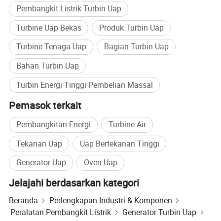
Pembangkit Listrik Turbin Uap
JTL fokus pada investasi R&D, yang bertujuan untuk
Turbine Uap Bekas
Produk Turbin Uap
menjadi perusahaan atau penyedia solusi teknologi-
teknologi canggih global di air fuild dan teknologi energi
Mitra kami
Turbine Tenaga Uap
Bagian Turbin Uap
baru.
Bahan Turbin Uap
Kami mencari kerja sama bisnis dengan Anda dalam
sistem ventilasi industri, kompresor sentrifugal, turbin uap
Turbin Energi Tinggi Pembelian Massal
untuk mencari solusi hemat energi.
Pemasok terkait
Jika Anda tertarik dengan layanan dan produk kami,
jangan ragu untuk menghubungi kami.
Pembangkitan Energi
Turbine Air
Tekanan Uap
Uap Bertekanan Tinggi
Generator Uap
Oven Uap
Jelajahi berdasarkan kategori
Beranda
Perlengkapan Industri & Komponen
Peralatan Pembangkit Listrik
Generator Turbin Uap