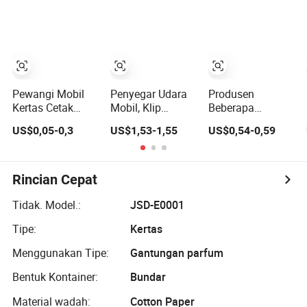
Mobil untuk
Kertas Penyegar
OEM/ODM
Perawatan Mobil
Udara dengan
Desain Anda
Sendiri
Pewangi Mobil
Penyegar Udara
Produsen
Kertas Cetak
Mobil, Klip
Beberapa
Desainer
Ventilasi
Semprotan
US$0,05-0,3
US$1,53-1,55
US$0,54-0,59
Beraroma Tahan
Perangkap Bau,
Parfum Interior
Lama dan
Aksesori Mobil
Mobil Penyegar
Kustom
Beraroma, Tahan
Udara Rumah
Lama untuk Bau
Rincian Cepat
Kuat, Hadiah
Stoking yang
Tidak. Model.:
JSD-E0001
Unik
Tipe:
Kertas
Menggunakan Tipe:
Gantungan parfum
Bentuk Kontainer:
Bundar
Material wadah:
Cotton Paper