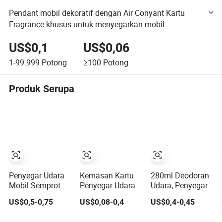
Pendant mobil dekoratif dengan Air Conyant Kartu
Fragrance khusus untuk menyegarkan mobil
Pengharum Udara mobil (JSD-E0001)
US$0,1
US$0,06
1-99.999
Potong
≥100
Potong
Produk Serupa
Penyegar Udara
Kemasan Kartu
280ml Deodoran
Mobil Semprot
Penyegar Udara
Udara, Penyegar
Aerosol Tahan
Grosir Desain
Udara/Deodoran
US$0,5-0,75
US$0,08-0,4
US$0,4-0,45
Lama Penghilang
Kustom Dekoratif
Udara/Parfum
Bau Parfum
Gantung Mobil
Mobil Parfum