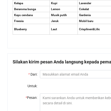
Kelapa
Kopi
Lavender
Beraroma bunga
Lemon
Cokelat
Kayu cendana
Musik putih
Gardenia
Freesia
Jeruk
Mobil baru
Blueberry
Laut
Crisplinen&Lilic
Silakan kirim pesan Anda langsung kepada pemas
*
Dari:
Untuk:
*
Pesan: