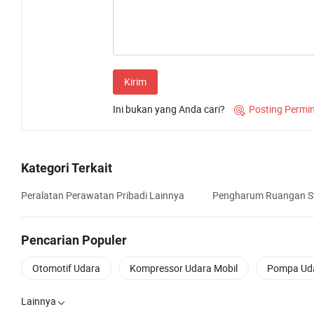
Kirim
Ini bukan yang Anda cari?
Posting Permi

Kategori Terkait
Peralatan Perawatan Pribadi Lainnya
Pengharum Ruangan St
Pencarian Populer
Otomotif Udara
Kompressor Udara Mobil
Pompa Uda
Lainnya
