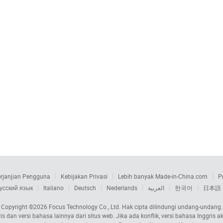
rjanjian Pengguna
Kebijakan Privasi
Lebih banyak Made-in-China.com
P
усский язык
Italiano
Deutsch
Nederlands
العربية
한국어
日本語
Copyright ©2026
Focus Technology Co., Ltd.
Hak cipta dilindungi undang-undang.
s dan versi bahasa lainnya dari situs web. Jika ada konflik, versi bahasa Inggri