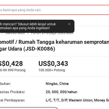
h mencari? Telusuri lebih lanjut untuk
mukan apa yang Anda inginkan!
Dekorasi Mobil
Parfum & Penyegar Udara Mobil


omotif / Rumah Tangga keharuman semprotan
gar Udara (JSD-K0086)
S$0,428
US$0,343
00-99.999
Potong
100.000+
Potong
abuhan:
Ningbo, China
sitas Produksi:
20, 000, 000/tahun
rat Pembayaran:
L/C, T/T., D/P, Western Union, Money 