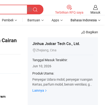
Masuk
Terbitkan RFQ saya
Pembeli
Bantuan
Apps
Bahasa Indonesia
Bagikan
 Cairan
Jinhua Jsdcar Tech Co., Ltd.
Zhejiang, Cina

Tanggal Masuk Terakhir:
Jun 10, 2026
Produk Utama:
Penyegar Udara mobil, penyegar ruangan
Kertas, parfum mobil, bensin ventilasi, ga
ntungan Promosi, Selaput berlapis Brathe
Lainnya
rapy, Kerajinan Batik, Penebar elektrik, sas
Gram
tret