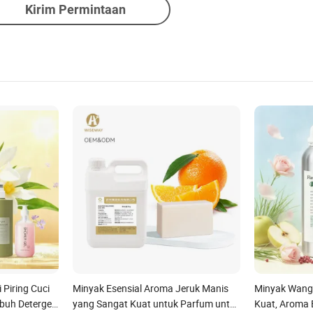
Kirim Permintaan
Piring Cuci
Minyak Esensial Aroma Jeruk Manis
Minyak Wangi
ubuh Detergen
yang Sangat Kuat untuk Parfum untuk
Kuat, Aroma