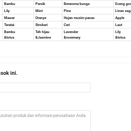
Bambu
Persik
Beraroma bunga
Eceng go
Lily
Mint
Pine
Linen seg
Mawar
Oranye
Hujan musim panas
Apple
Teratai
Stroberi
Ceri
Laut
Bambu
Teh hijau
Lavender
Lily
&lotus
&Jasmine
&rosemary
&lotus
ok ini.