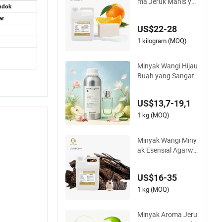
ma Jeruk Manis yan
ndok
g Sangat Kuat untu
ar
k Parfum untuk Pe
US$22-28
mbuatan Sabun Pe
masok Grosir
1 kilogram (MOQ)
Minyak Wangi Hijau
Buah yang Sangat
Kuat, Aroma Bunga
yang Tahan Lama
US$13,7-19,1
1 kg (MOQ)
Minyak Wangi Miny
ak Esensial Agarwo
od Oud Aroma untu
k Difuser Minyak Pa
US$16-35
rfum Lilin Sabun Cai
r Pasta Gigi Gel Ma
1 kg (MOQ)
ndi
Minyak Aroma Jeru