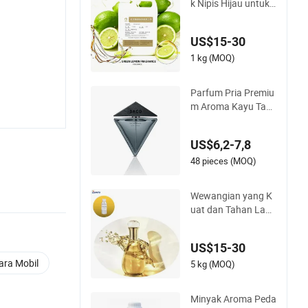
k Nipis Hijau untuk
Pembersih Tangan,
Pencuci Piring, Dete
US$15-30
rgen Kimia Harian,
Aroma Deterjen, Aro
1 kg (MOQ)
ma Laundry, Minyak
Esensial, Minyak Pa
Parfum Pria Premiu
rfum, Lilin
m Aroma Kayu Tah
an Lama
US$6,2-7,8
48 pieces (MOQ)
Wewangian yang K
uat dan Tahan Lam
a Minyak Parfum Ya
ra Candy
US$15-30
ara Mobil
5 kg (MOQ)
Minyak Aroma Peda