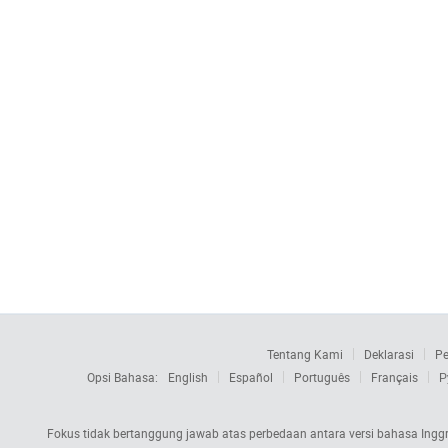
Tentang Kami
Deklarasi
Pe
Opsi Bahasa:
English
Español
Português
Français
Р
Fokus tidak bertanggung jawab atas perbedaan antara versi bahasa Inggri