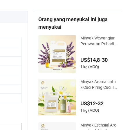
Orang yang menyukai ini juga
menyukai
Minyak Wewangian
Perawatan Pribadi
Minyak Wewangian
Aroma Lavender Pa
US$14,8-30
rfum Detergen Wew
angian Bahan Kimia
1 kg (MOQ)
Harian Minyak Esen
sial untuk Sampo Lil
Minyak Aroma untu
in Sabun
k Cuci Piring Cuci Ta
ngan Cuci Kain Cuci
Tubuh Detergen Kim
US$12-32
ia Harian Minyak Ar
oma Cuci Pakaian
1 kg (MOQ)
Minyak Esensial Lili
n Sabun Aroma Lily
Minyak Esensial Aro