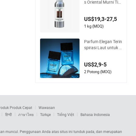
s Oriental Murni Tin
ggi Tembakau Kulit
Pasokan OEM Lang
US$19,3-27,5
sung Pabrik
1 kg (MOQ)
Parfum Elegan Terin
spirasi Laut untuk P
ria dan Wanita, 50m
l
US$2,9-5
2 Potong (MOQ)
roduk Produk Cepat
Wawasan
हिन्दी
ภาษาไทย
Türkçe
Tiếng Việt
Bahasa Indonesia
s akan muncul. Penggunaan Anda atas situs ini tunduk pada, dan merupakan