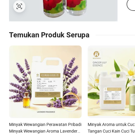
Temukan Produk Serupa
Minyak Wewangian Perawatan Pribadi
Minyak Aroma untuk Cuci 
Minyak Wewangian Aroma Lavender
Tangan Cuci Kain Cuci T