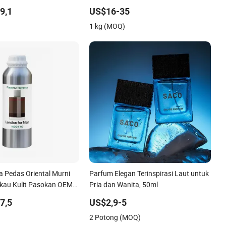
Minyak Parfum Lilin Sabun Cair Pasta
9,1
US$16-35
Gigi Gel Mandi
1 kg (MOQ)
 Pedas Oriental Murni
Parfum Elegan Terinspirasi Laut untuk
kau Kulit Pasokan OEM
Pria dan Wanita, 50ml
brik
7,5
US$2,9-5
2 Potong (MOQ)