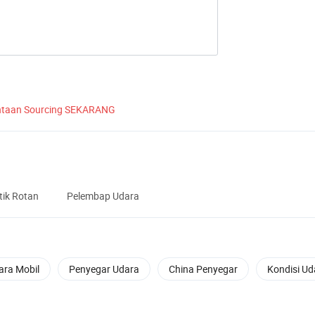
ntaan Sourcing SEKARANG
ik Rotan
Pelembap Udara
ra Mobil
Penyegar Udara
China Penyegar
Kondisi Ud