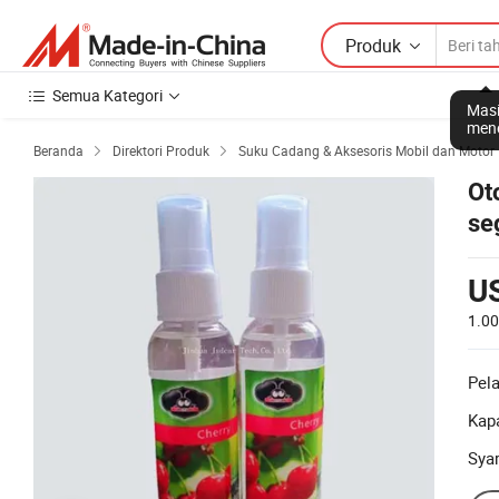
Produk
Semua Kategori
Masi
mene
Beranda
Direktori Produk
Suku Cadang & Aksesoris Mobil dan Motor


Ot
se
U
1.0
Pel
Kapa
Sya