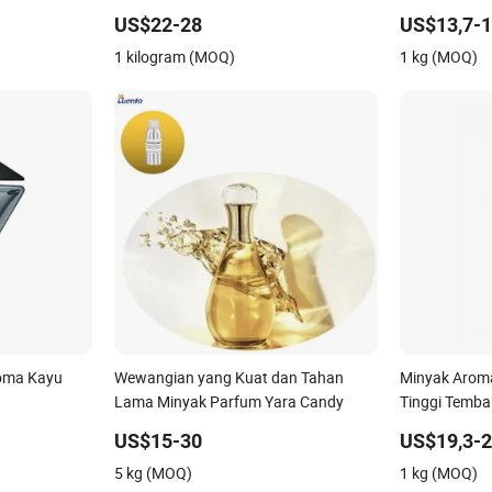
ma Cuci
Pembuatan Sabun Pemasok Grosir
US$22-28
US$13,7-1
Lilin Sabun
1 kilogram (MOQ)
1 kg (MOQ)
oma Kayu
Wewangian yang Kuat dan Tahan
Minyak Aroma
Lama Minyak Parfum Yara Candy
Tinggi Temba
Langsung Pa
US$15-30
US$19,3-2
5 kg (MOQ)
1 kg (MOQ)