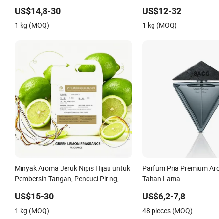
Parfum Detergen Wewangian Bahan
Kimia Harian Minyak Aro
US$14,8-30
US$12-32
Kimia Harian Minyak Esensial untuk
Pakaian Minyak Esensial 
1 kg (MOQ)
1 kg (MOQ)
Sampo Lilin Sabun
Aroma Lily
Minyak Aroma Jeruk Nipis Hijau untuk
Parfum Pria Premium Ar
Pembersih Tangan, Pencuci Piring,
Tahan Lama
Detergen Kimia Harian, Aroma
US$15-30
US$6,2-7,8
Deterjen, Aroma Laundry, Minyak
1 kg (MOQ)
48 pieces (MOQ)
Esensial, Minyak Parfum, Lilin