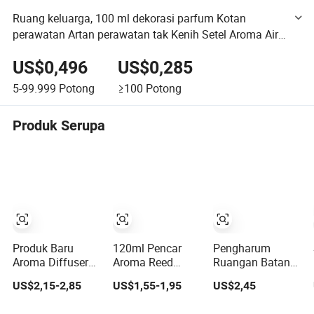
Ruang keluarga, 100 ml dekorasi parfum Kotan
perawatan Artan perawatan tak Kenih Setel Aroma Air
pentahiran dulu (JSD-K0101)
US$0,496
US$0,285
5-99.999
Potong
≥100
Potong
Produk Serupa
Produk Baru
120ml Pencar
Pengharum
Aroma Diffuser
Aroma Reed
Ruangan Batang
Batang Ramah
Matte Hitam
Reed Botol Kaca
US$2,15-2,85
US$1,55-1,95
US$2,45
Lingkungan
Merek Pribadi
Dekorasi Rumah
untuk
Mewah