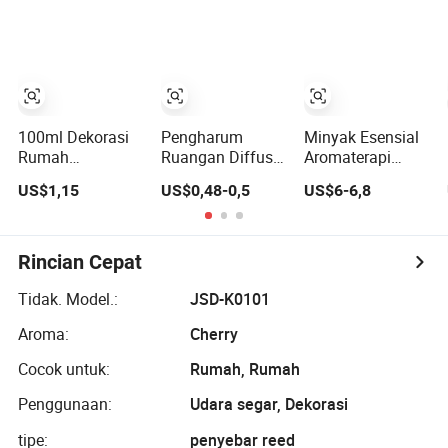
Wewangian
Rumah
100ml Dekorasi
Pengharum
Minyak Esensial
Rumah
Ruangan Diffuser
Aromaterapi
Aromaterapi
Batang
Tahan Lama
US$1,15
US$0,48-0,5
US$6-6,8
Bunga Botani
50ml/100ml/150ml
untuk Kamar
Diffuser Batang
Lavender Vanila
Tidur dan Kamar
yang Diawetkan
Jeruk Bunga
Mandi - Diffuser
Sakura Persik
Reed Tanpa Api
Rincian Cepat
Oud & Kayu Agar
Teh Putih Oolong
Tidak. Model.:
JSD-K0101
Persik Diffuser
Aroma:
Cherry
Batang
Cocok untuk:
Rumah, Rumah
Penggunaan:
Udara segar, Dekorasi
tipe:
penyebar reed