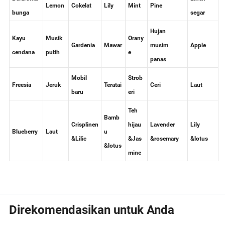
Beraroma
Linen
Lemon
Cokelat
Lily
Mint
Pine
bunga
segar
Hujan
Kayu
Musik
Orany
Gardenia
Mawar
musim
Apple
cendana
putih
e
panas
Mobil
Strob
Freesia
Jeruk
Teratai
Ceri
Laut
baru
eri
Teh
Bamb
Crisplinen
hijau
Lavender
Lily
Blueberry
Laut
u
&Lilic
&Jas
&rosemary
&lotus
&lotus
mine
Direkomendasikan untuk Anda