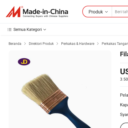
Produk
Semua Kategori
Beranda
Direktori Produk
Perkakas & Hardware
Perkakas Tanga



Fi
U
3.5
Pel
Kapa
Sya