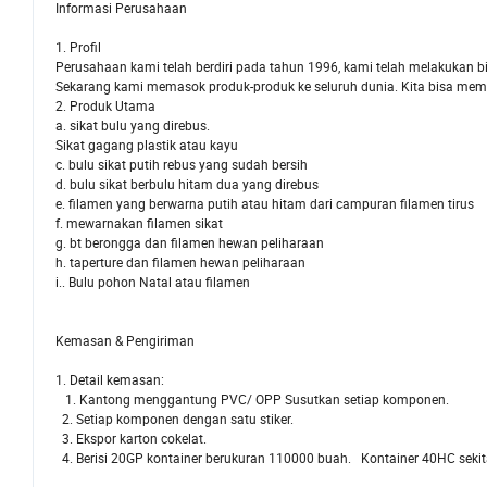
Informasi Perusahaan
1. Profil
Perusahaan kami telah berdiri pada tahun 1996, kami telah melakukan bi
Sekarang kami memasok produk-produk ke seluruh dunia. Kita bisa memp
2. Produk Utama
a. sikat bulu yang direbus.
Sikat gagang plastik atau kayu
c. bulu sikat putih rebus yang sudah bersih
d. bulu sikat berbulu hitam dua yang direbus
e. filamen yang berwarna putih atau hitam dari campuran filamen tirus
f. mewarnakan filamen sikat
g. bt berongga dan filamen hewan peliharaan
h. taperture dan filamen hewan peliharaan
i.. Bulu pohon Natal atau filamen
Kemasan & Pengiriman
1. Detail kemasan:
1. Kantong menggantung PVC/ OPP Susutkan setiap komponen.
2. Setiap komponen dengan satu stiker.
3. Ekspor karton cokelat.
4. Berisi 20GP kontainer berukuran 110000 buah. Kontainer 40HC seki