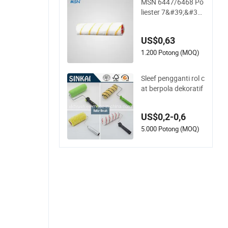
MSN 6447/6468 Po
liester 7&#39;&#3
9;/9&#39;&#39; Rol
Cat
US$0,63
1.200 Potong (MOQ)
Sleef pengganti rol c
at berpola dekoratif
US$0,2-0,6
5.000 Potong (MOQ)