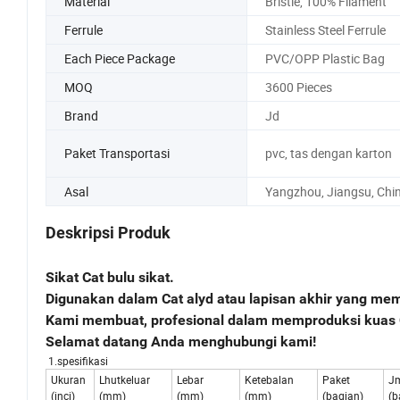
Material
Bristle, 100% Filament
Ferrule
Stainless Steel Ferrule
Each Piece Package
PVC/OPP Plastic Bag
MOQ
3600 Pieces
Brand
Jd
Paket Transportasi
pvc, tas dengan karton
Asal
Yangzhou, Jiangsu, Chi
Deskripsi Produk
Sikat Cat bulu sikat.
Digunakan dalam Cat alyd atau lapisan akhir yang mem
Kami membuat, profesional dalam memproduksi kuas C
Selamat datang Anda menghubungi kami!
1.spesifikasi
Ukuran
Lhutkeluar
Lebar
Ketebalan
Paket
J
(inci)
(mm)
(mm)
(mm)
(bagian)
(b