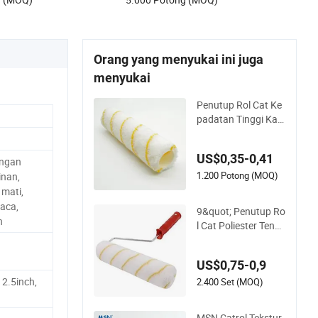
Orang yang menyukai ini juga
menyukai
Penutup Rol Cat Ke
padatan Tinggi Kain
Poliakrilik
US$0,35-0,41
ungan
1.200 Potong (MOQ)
inan,
 mati,
Kaca,
9&quot; Penutup Ro
n
l Cat Poliester Tenu
n untuk Permukaan
Dinding Luar Dalam,
US$0,75-0,9
Dek, Pagar, Lantai
 2.5inch,
2.400 Set (MOQ)
MSN Catrol Tekstur