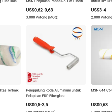
 Luar Dalam,
MSN Penjualan Panas Rol Cat Dinding
untuk DIY Gr
Pegangan Rol Kuas Selongsong
US$0,62-0,63
US$3-4
3.000 Potong (MOQ)
2.000 Poton
litas Terbaik
Penggulung Roda Aluminium untuk
MSN 6447/6468
Pelapisan FRP Fiberglass
US$0,5-3,5
US$0,63
100 Potong (MOQ)
1.200 Poton