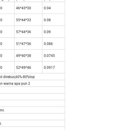
00
46*43*30
0.04
00
55*44*33
0.08
80
57*44*36
0.09
60
51*47*36
0.086
40
49*40*38
0.0745
40
52*49*46
0.0917
 dua kali direbus,60%-80%top
rus dengan warna apa pun 2
an bulu.
rna
mi.
t.