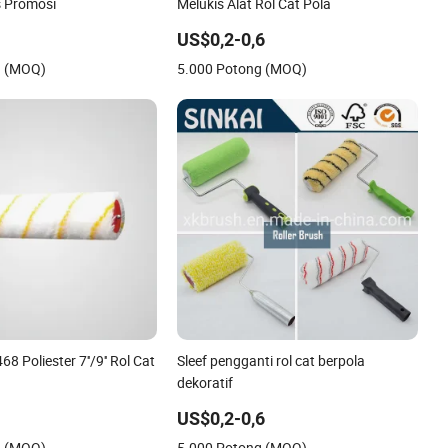
s Promosi
Melukis Alat Rol Cat Pola
US$0,2-0,6
g (MOQ)
5.000 Potong (MOQ)
 Poliester 7''/9'' Rol Cat
Sleef pengganti rol cat berpola
dekoratif
US$0,2-0,6
g (MOQ)
5.000 Potong (MOQ)