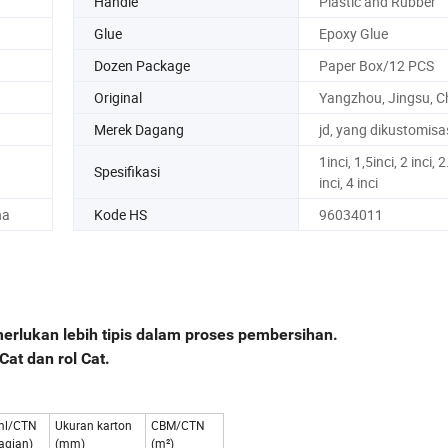
Handle
Plastic and Rubber
Glue
Epoxy Glue
Dozen Package
Paper Box/12 PCS
Original
Yangzhou, Jingsu, C
Merek Dagang
jd, yang dikustomisa
1inci, 1,5inci, 2 inci, 2
Spesifikasi
inci, 4 inci
na
Kode HS
96034011
erlukan lebih tipis dalam proses pembersihan.
at dan rol Cat.
ml/CTN
Ukuran karton
CBM/CTN
agian)
(mm)
(m²)