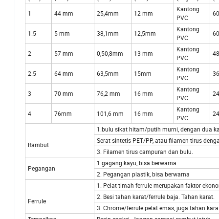
Kantong
1
44 mm
25,4mm
12 mm
6
PVC
Kantong
1.5
5 mm
38,1mm
12,5mm
6
PVC
Kantong
2
57 mm
0,50,8mm
13 mm
4
PVC
Kantong
2.5
64 mm
63,5mm
15mm
3
PVC
Kantong
3
70 mm
76,2 mm
16 mm
2
PVC
Kantong
4
76mm
101,6 mm
16 mm
2
PVC
1.bulu sikat hitam/putih murni, dengan
Serat sintetis PET/PP, atau filamen ti
Rambut
3. Filamen tirus campuran d
1.gagang kayu, bisa berwa
Pegangan
2. Pegangan plastik, bisa berwarna
1. Pelat timah ferrule merupakan faktor ekono
2. Besi tahan karat/ferrule baja. Tahan karat.
Ferrule
3. Chrome/ferrule pelat emas, juga tahan kara