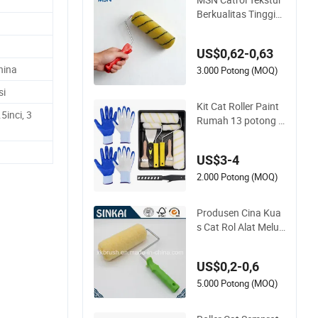
Berkualitas Tinggi
MSN Penjualan Pan
as Rol Cat Dinding P
US$0,62-0,63
egangan Rol Kuas S
hina
elongsong
3.000 Potong (MOQ)
si
Kit Cat Roller Paint
.5inci, 3
Rumah 13 potong u
ntuk DIY Grs Promo
si
US$3-4
2.000 Potong (MOQ)
Produsen Cina Kua
s Cat Rol Alat Meluk
is Alat Rol Cat Pola
US$0,2-0,6
5.000 Potong (MOQ)