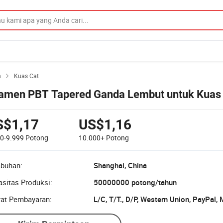
n
Kuas Cat

lamen PBT Tapered Ganda Lembut untuk Kuas
S$1,17
US$1,16
00-9.999
Potong
10.000+
Potong
abuhan:
Shanghai, China
sitas Produksi:
50000000 potong/tahun
rat Pembayaran:
L/C, T/T., D/P, Western Union, PayPal