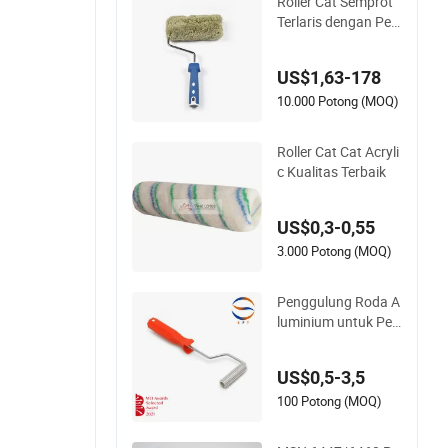
Roller Cat Semprot
Terlaris dengan Peg
angan Plastik untuk
Dekorasi Ruangan
US$1,63-178
10.000 Potong (MOQ)
Roller Cat Cat Acryli
c Kualitas Terbaik
US$0,3-0,55
3.000 Potong (MOQ)
Penggulung Roda A
luminium untuk Pel
apisan FRP Fibergla
ss
US$0,5-3,5
100 Potong (MOQ)