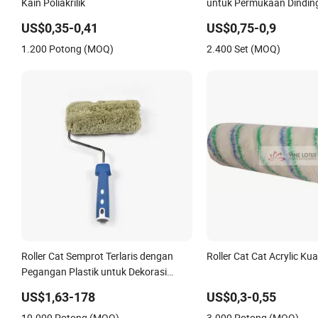
Kain Poliakrilik
untuk Permukaan Dinding
Dek, Pagar, Lantai
US$0,35-0,41
US$0,75-0,9
1.200 Potong (MOQ)
2.400 Set (MOQ)
Roller Cat Semprot Terlaris dengan
Roller Cat Cat Acrylic Kua
Pegangan Plastik untuk Dekorasi
Ruangan
US$1,63-178
US$0,3-0,55
10.000 Potong (MOQ)
3.000 Potong (MOQ)