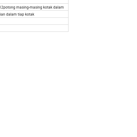
 12potong masing-masing kotak dalam
gian dalam tiap kotak
tiap hari