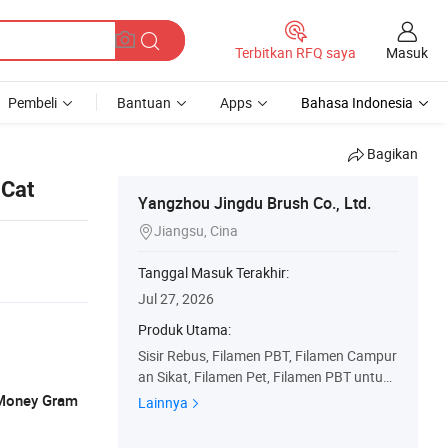
Masuk
Terbitkan RFQ saya
Pembeli
Bantuan
Apps
Bahasa Indonesia
Bagikan
 Cat
Yangzhou Jingdu Brush Co., Ltd.
Jiangsu, Cina

Tanggal Masuk Terakhir:
Jul 27, 2026
Produk Utama:
Sisir Rebus, Filamen PBT, Filamen Campur
an Sikat, Filamen Pet, Filamen PBT untuk
Sikat Cat, Filamen PBT untuk Sikat Senim
, Money Gram
Lainnya
an, Filamen Pet untuk Sikat Penyapu, Sika
t Rebus Chungking, Filamen Sikat Cat, Bul