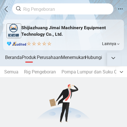
Shijiazhuang Jimai Machinery Equipment
Technology Co., Ltd.
Lainnya
Beranda
Produk
Perusahaan
Menemukan
Hubungi
Semua
Rig Pengeboran
Pompa Lumpur dan Suku Cada