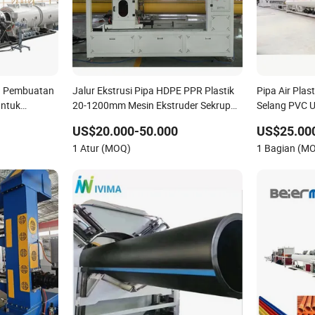
n Pembuatan
Jalur Ekstrusi Pipa HDPE PPR Plastik
Pipa Air Pla
untuk
20-1200mm Mesin Ekstruder Sekrup
Selang PVC 
mbuangan,
Pipa Air/Gas PE PPR Mesin Pembuat
Irigasi Kabel
US$20.000-50.000
US$25.00
aluran
Pipa Konduktor Listrik PVC Plastik
Bergelombang
1 Atur (MOQ)
1 Bagian (M
Pembuatan L