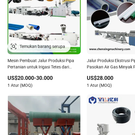
Mesin Pembuat Jalur Produksi Pipa
Jalur Produksi Ekstrusi P
Pertanian untuk Irigasi Tetes dari
Pasokan Air Gas Minyak P
Plastik PVC/UPVC HDPE/PPR/PP/Pex
HDPE PPR Mesin Pembuat
US$20.000-30.000
US$28.000
Selang Kebun Korrugasi
Irigasi Tetes Pertanian Ex
1 Atur (MOQ)
1 Atur (MOQ)
Tunggal