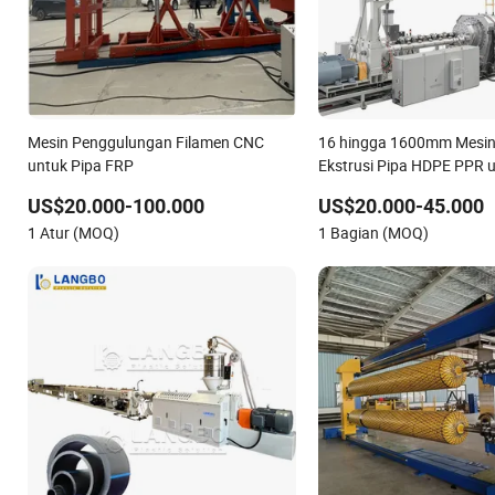
Mesin Penggulungan Filamen CNC
16 hingga 1600mm Mesi
untuk Pipa FRP
Ekstrusi Pipa HDPE PPR 
Pasokan Air, Saluran Pe
US$20.000-100.000
US$20.000-45.000
Irigasi, Selang Gas, dan S
1 Atur (MOQ)
1 Bagian (MOQ)
Konduit Listrik