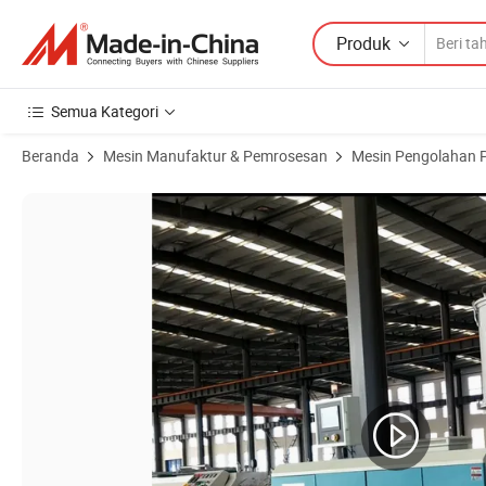
Produk
Semua Kategori
Beranda
Mesin Manufaktur & Pemrosesan
Mesin Pengolahan P
Gambar Produk dari Mesin Pembuat Pipa Korugasi Listrik PP PE PA 