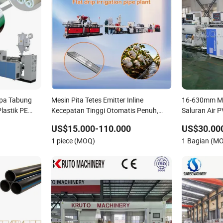
ipa Tabung
Mesin Pita Tetes Emitter Inline
16-630mm Me
lastik PE
Kecepatan Tinggi Otomatis Penuh,
Saluran Air 
 Selang
Bersertifikat CE & ISO 9001, Kinerja
US$15.000-110.000
US$30.00
truder Sekrup
Anti Tersumbat yang Sangat Baik
1 piece (MOQ)
1 Bagian (M