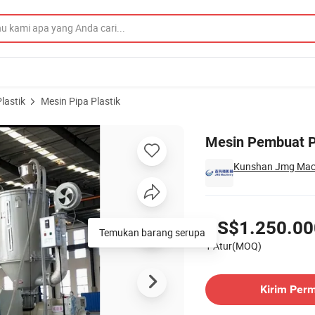
lastik
Mesin Pipa Plastik
PVC
Mesin Pembuat Pi
Kunshan Jmg Machi
Harga
US$1.250.00
Temukan barang serupa
1 Atur(MOQ)
Hubungi Pemasok
Kirim Per