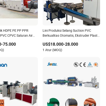
stik HDPE PE PP PPR
Lini Produksi Selang Suction PVC
UPVC CPVC Saluran Air
Berkualitas Otomatis, Ekstruder Plastik
 Listrik Pipa Dwc Pipa
Sekrup Tunggal, Mesin Pembuatan
0-75.000
US$18.000-28.000
 Mesin Produksi Ekstrusi
Ekstrusi Pipa Spiral Fleksibel Industri
OQ)
1 Atur (MOQ)
ine