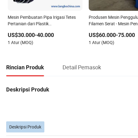
Mesin Pembuatan Pipa Irigasi Tetes
Produsen Mesin Penggul
Pertanian dari Plastik
Filamen Serat - Mesin Pe
HDPE/PE/PVC/UPVC CPVC
Serat Kaca Tipe Multi unt
US$30.000-40.000
US$60.000-75.000
HDPE/PPR/LDPE/PPR dengan
FRP/GRP
1 Atur (MOQ)
1 Atur (MOQ)
Penjualan Panas
Detail Pemasok
Rincian Produk
Deskripsi Produk
Deskripsi Produk