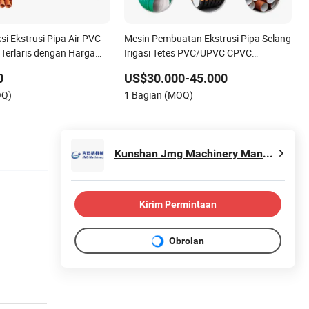
si Ekstrusi Pipa Air PVC
Mesin Pembuatan Ekstrusi Pipa Selang
 Terlaris dengan Harga
Irigasi Tetes PVC/UPVC CPVC
HDPE/PPR/LDPE/PPR/ Konduit Kabel
0
US$30.000-45.000
Pipa Korrugasi Limbah Harga
OQ)
1 Bagian (MOQ)
Lembaran
Kunshan Jmg Machinery Manufacturing Co., Ltd.
Kirim Permintaan
Obrolan