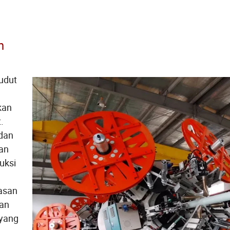
n
udut
kan
.
dan
ran
uksi
asan
gan
 yang