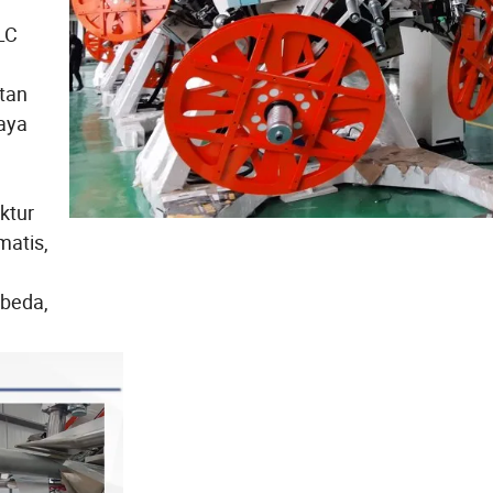
LC
atan
gaya
ktur
matis,
rbeda,