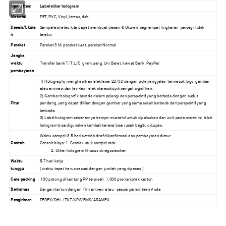
Nama Item
Label stiker hologram
Material
PET, PVC, Vinyl, kertas, dsb
Desain/Ukura
Sampel asli atau kita dapat membuat desain & Ukuran, segi empat, lingkaran, persegi, tidak
n
teratur
Perekat
Perekat 3 M, perekat kuat, perekat Normal
Jangka
waktu
Transfer bank T/T, L/C, gram uang, Uni Barat, kawat Bank, PayPal
pembayaran
1) Holography menghasilkan efek laser 2D/3D dengan pola yang jelas, termasuk logo, gambar
atau animasi dan lain-lain, efek stereoskopik sangat signifikan.
2) Gambar holografik berada dalam pelangi dan perspektif yang berbeda dengan sudut
Fitur
pandang, yang dapat dilihat dengan gambar yang sama sekali berbeda dari perspektif yang
berbeda.
3) Label hologram sebenarnya hampir mustahil untuk dipalsukan dan unik pada merek ini, label
hologram bisa digunakan kembali karena bisa rusak begitu dikupas.
Waktu sampel: 3-5 hari setelah draf dikonfirmasi dan pembayaran diatur
Contoh
Contoh biaya: 1. Gratis untuk sampel stok
2. Stiker hologram khusus dinegosiasikan
Waktu
5-7 hari kerja
tunggu
( waktu tepat harus sesuai dengan jumlah yang dipesan )
Cara packing
100 potong di kantung PP terpisah, 1.000 pcs ke kotak karton
Berkemas
Dengan karton dengan film anti-air, atau sesuai permintaan Anda
Pengiriman
FEDEX/DHL /TNT/UPS/EMS/ARAMEX