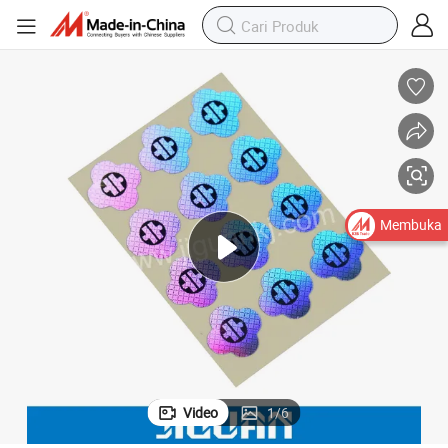
Membuka
Video
1
/
6