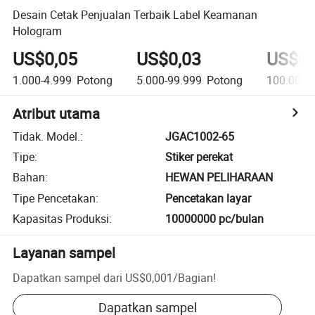
Desain Cetak Penjualan Terbaik Label Keamanan
Hologram
US$0,05
US$0,03
US$0,
1.000-4.999
Potong
5.000-99.999
Potong
100.000+
Atribut utama
Tidak. Model.
:
JGAC1002-65
Tipe
:
Stiker perekat
Bahan
:
HEWAN PELIHARAAN
Tipe Pencetakan
:
Pencetakan layar
Kapasitas Produksi
:
10000000 pc/bulan
Layanan sampel
Dapatkan sampel dari
US$0,001
/
Bagian
!
Dapatkan sampel