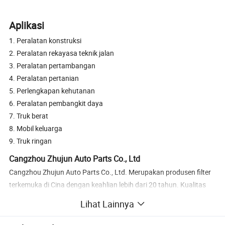
Aplikasi
1. Peralatan konstruksi
2. Peralatan rekayasa teknik jalan
3. Peralatan pertambangan
4. Peralatan pertanian
5. Perlengkapan kehutanan
6. Peralatan pembangkit daya
7. Truk berat
8. Mobil keluarga
9. Truk ringan
Cangzhou Zhujun Auto Parts Co., Ltd
Cangzhou Zhujun Auto Parts Co., Ltd. Merupakan produsen filter
terkemuka di Cina dengan keahlian lebih dari 20 tahun. Kualitas
produk dapat memenuhi standar yang ditentukan. Di ekspor ke 50
Lihat Lainnya
negara, kami menyediakan elemen filter yang dapat diandalkan,
didukung oleh inovasi R&D dan kontrol kualitas yang ketat.