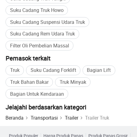
Suku Cadang Truk Howo
Suku Cadang Suspensi Udara Truk
Suku Cadang Rem Udara Truk
Filter Oli Pembelian Massal
Pemasok terkait
Truk
Suku Cadang Forklift
Bagian Lift
Truk Bahan Bakar
Truk Minyak
Filter wadah logam
Bagian Untuk Kendaraan
Filter oli
Jelajahi berdasarkan kategori
Filter bahan bakar
Filter hidraulik
Beranda
Transportasi
Trailer
Trailer Truk
Filter urea
Separator air-oli
Produk Populer
Harga Produk Panas
Produk Panas Grosir