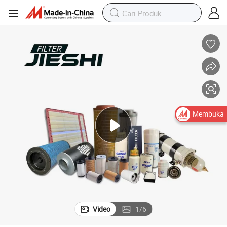
Membuka
Video
1
/
6