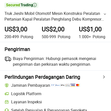

Truk Jieshi Mobil Otomotif Mesin Konstruksi Peralatan
Pertanian Kapal Peralatan Penghilang Debu Kompresor
Udara Mesin Oli Hidrolik Bahan Bakar Filter Udara Suku
US$3,00
US$2,00
US$1,00
Cadang
200-499
Potong
500-999
Potong
1.000+
Potong
Pengiriman
Biaya Pengiriman:
Hubungi pemasok mengenai
pengiriman dan perkiraan waktu pengiriman.
Perlindungan Perdagangan Daring
Jaminan Pembayaran
Logistik Platform
Layanan Inspeksi
Setelah Penjualan & Penanganan Sengketa