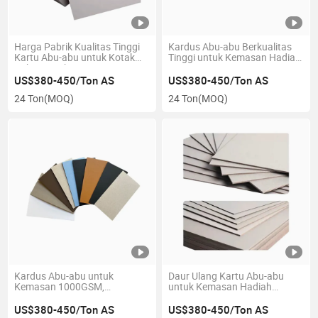
Harga Pabrik Kualitas Tinggi
Kardus Abu-abu Berkualitas
Kartu Abu-abu untuk Kotak
Tinggi untuk Kemasan Hadiah,
Kaku 1mm hingga 4.3mm
1400GSM, 1450GSM,
1500GSM, 1600GSM,
US$380-450/Ton AS
US$380-450/Ton AS
1700GSM
24 Ton
(MOQ)
24 Ton
(MOQ)
Kardus Abu-abu untuk
Daur Ulang Kartu Abu-abu
Kemasan 1000GSM,
untuk Kemasan Hadiah
1200GSM, 1450GSM,
1450GSM, 1500GSM,
1800GSM, 2000GSM
1550GSM, 1600GSM,
US$380-450/Ton AS
US$380-450/Ton AS