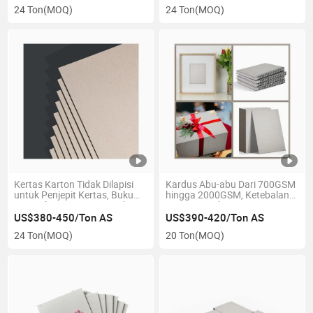
1650GSM
24 Ton
(MOQ)
24 Ton
(MOQ)
Kertas Karton Tidak Dilapisi
Kardus Abu-abu Dari 700GSM
untuk Penjepit Kertas, Buku
hingga 2000GSM, Ketebalan
Sampul Keras, Map, Kotak
Dari 1.0mm hingga 4.3mm
Kaku
US$380-450/Ton AS
US$390-420/Ton AS
24 Ton
(MOQ)
20 Ton
(MOQ)