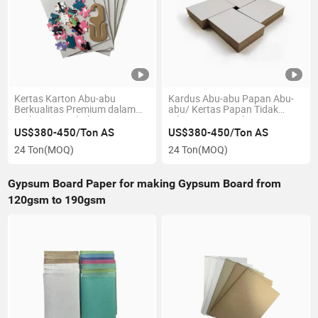
Kertas Karton Abu-abu
Kardus Abu-abu Papan Abu-
Berkualitas Premium dalam
abu/ Kertas Papan Tidak
Berbagai Ketebalan
Dilapisi 700GSM hingga
2000GSM, 1mm hingga
US$380-450/Ton AS
US$380-450/Ton AS
4.3mm
24 Ton
(MOQ)
24 Ton
(MOQ)
Gypsum Board Paper for making Gypsum Board from
120gsm to 190gsm