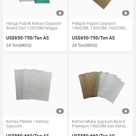
Harga Pabrik Kertas Gypsum
Pelapis Papan Gypsum
Board Dari 120GSM hingga
140GSM, 150GSM, 160GSM,
190GSM
170GSM, 180GSM
US$650-750/Ton AS
US$650-750/Ton AS
24 Ton
(MOQ)
24 Ton
(MOQ)
Kertas Plester / Kertas
Kertas Muka Gypsum Board
Gypsum
Premium 140GSM dan Kertas
140GSM/150GSM/160GSM/170GSM/180GSM/190GSM
Belakang 160GSM
US$580-660/Ton AS
US$580-660/Ton AS